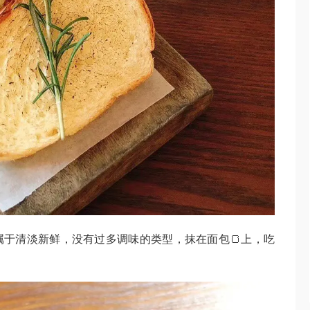
油属于清淡新鲜，没有过多调味的类型，抹在面包🍞上，吃