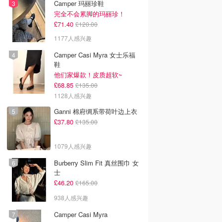
Camper 玛丽珍鞋
完全不会累脚的玛丽珍！
£71.40
£120.00
1177人感兴趣
Camper Casi Myra 女士乐福
鞋
他们家爆款！皮质超软~
£68.85
£135.00
1128人感兴趣
Ganni 棉府绸系带荷叶边上衣
£37.80
£135.00
1079人感兴趣
Burberry Slim Fit 真丝围巾 女
士
£46.20
£165.00
938人感兴趣
Camper Casi Myra