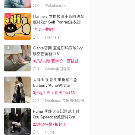
0
Ticketmaster
Flannels 本周捡漏王👍阿迪厚
底鞋£27 Self Portrait连衣裙
£63
1折起+叠9折！
0
Flannels
Clarks官网 夏促💥玛丽珍£22
镂空芭蕾鞋£16
3折起+第2双半价！百搭舒
服！
1
Clarks英国官网
大牌围巾 新生季折扣汇总 |
Burberry/Acne/西太后
3折起！巴宝莉围巾£133
7
Dealmoon英国省钱快报
Puma 季终大促💥黑武士鞋
£20 Speedcat芭蕾鞋£28
2.5折起+叠7折起！
0
Puma