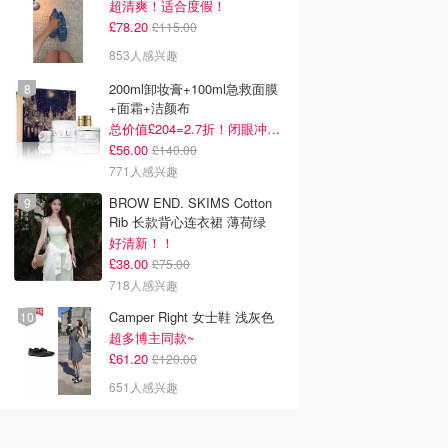
超清爽！适合度假！
£78.20
£115.00
853人感兴趣
200ml卸妆膏+100ml急救面膜
+面霜+洁颜布
总价值£204=2.7折！闭眼冲这套！
£56.00
£140.00
771人感兴趣
BROW END. SKIMS Cotton
Rib 长款背心连衣裙 薄荷绿
好清新！！
£38.00
£75.00
718人感兴趣
Camper Right 女士鞋 浅灰色
超多博主同款~
£61.20
£120.00
651人感兴趣