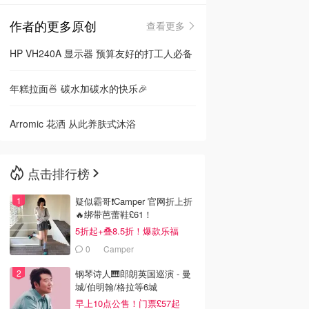
作者的更多原创
查看更多
🇳🇿
新西兰
HP VH240A 显示器 预算友好的打工人必备
年糕拉面🍜 碳水加碳水的快乐🎉
Arromic 花洒 从此养肤式沐浴
点击排行榜
疑似霸哥❗️Camper 官网折上折
🔥绑带芭蕾鞋£61！
5折起+叠8.5折！爆款乐福
£68！
0
Camper
钢琴诗人🎹郎朗英国巡演 - 曼
城/伯明翰/格拉等6城
早上10点公售！门票£57起