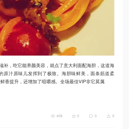
分滋补，吃它能养颜美容，就点了意大利面配海胆，这道海
胆的原汁原味儿发挥到了极致。海胆味鲜美，面条筋道柔
鲜香提升，还增加了咀嚼感。全场最佳VIP非它莫属
408
0
0
0