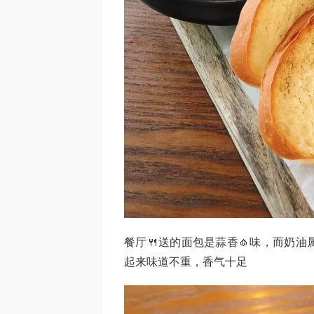
餐厅🍴送的面包是蒜香🧄味，而奶
起来味道不重，香气十足