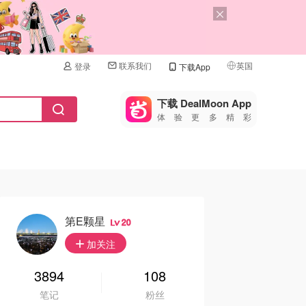
联系我们
英国
登录
下载App
🇺🇸
美国
下载 DealMoon App
体验更多精彩
🇨🇳
中国
🇨🇦
加拿大
🇬🇧
英国
🇩🇪
德国
第E颗星
20
🇫🇷
加关注
法国
🇮🇹
3894
108
意大利
笔记
粉丝
🇦🇺
澳洲