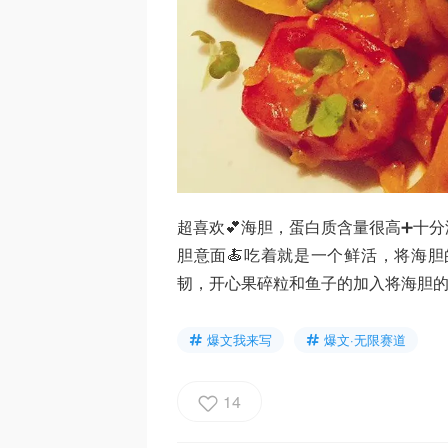
超喜欢💕海胆，蛋白质含量很高➕十
胆意面🍝吃着就是一个鲜活，将海
韧，开心果碎粒和鱼子的加入将海胆的
爆文我来写
爆文·无限赛道
14