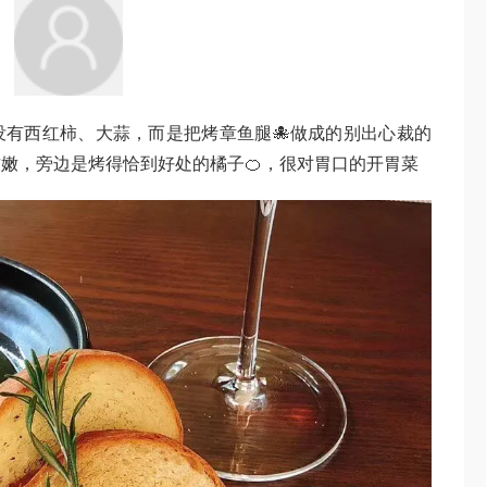
有西红柿、大蒜，而是把烤章鱼腿🐙做成的别出心裁的
嫩，旁边是烤得恰到好处的橘子🍊，很对胃口的开胃菜