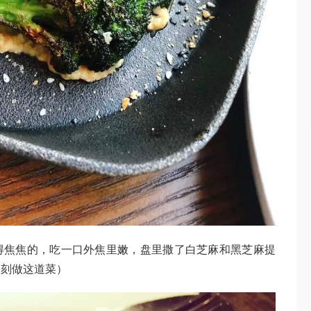
烤得焦焦的，吃一口外焦里嫩，盘里撒了白芝麻和黑芝麻提
复刻做这道菜）