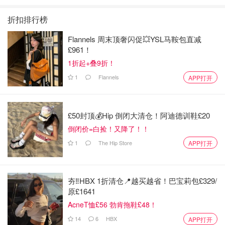
折扣排行榜
Flannels 周末顶奢闪促💥YSL马鞍包直减
£961！
1折起+叠9折！
1
Flannels
APP打开
£50封顶💰Hip 倒闭大清仓！阿迪德训鞋£20
倒闭价=白捡！又降了！！
1
The Hip Store
APP打开
夯‼️HBX 1折清仓📍越买越省！巴宝莉包£329/
原£1641
AcneT恤£56 勃肯拖鞋£48！
14
6
HBX
APP打开