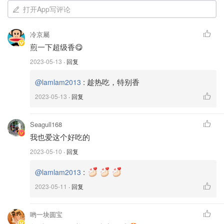
打开App写评论
3. 整型
冷京屬
最好是做成立方体，有像凤梨酥那样的模具，或者像SHEIN
煎一下超级香😋
上的这种的，每个面都比较平整的，方便后面的煎制。
2023-05-13
· 回复
shein.com
:
趁热吃，特别香
@lamlam2013
2pcs/set PP Sushi Mold, Minimalist Triangle
2023-05-13
· 回复
Rice Ball Sushi Maker For Kitchen | SHEIN
USA
购买
Seagull168
我手边只有在Daiso买的寿司模具，就凑合着一直用着了。
我也爱这个好吃的
2023-05-10
· 回复
:
@lamlam2013
2023-05-11
· 回复
哟一块圆宝