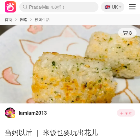
🇬🇧
Prada/Miu 4.8折！
UK
麦卢卡蜂蜜夏促！个位数！
啥？必胜客披萨5折！
首页
攻略
校园生活
3
lamlam2013
关注
当妈以后 ｜ 米饭也要玩出花儿