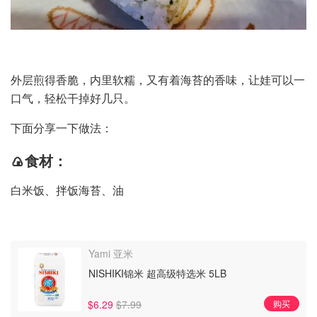
外层煎得香脆，内里软糯，又有着海苔的香味，让娃可以一
口气，轻松干掉好几只。
下面分享一下做法：
🍙食材：
白米饭、拌饭海苔、油
Yami 亚米
NISHIKI锦米 超高级特选米 5LB
$6.29
$7.99
购买