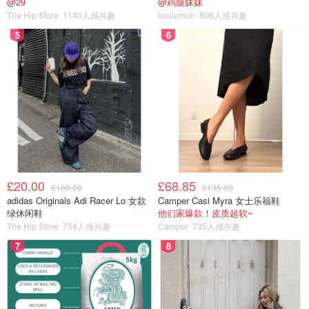
@29
@鸡腿妹妹
The Hip Store
1140人感兴趣
lululemon
806人感兴趣
5
6
外脆里糯，满嘴的海苔和米饭香。
最好做好以后趁热吃，凉了的话，饭团外层会有点粘牙。
娃喜欢用手抓着吃，零食棒一样，配上照烧三文鱼和蔬菜，
非常美味，饭量可以超常发挥。
£20.00
£68.85
£100.00
£135.00
adidas Originals Adi Racer Lo 女款
Camper Casi Myra 女士乐福鞋
绿休闲鞋
他们家爆款！皮质超软~
The Hip Store
754人感兴趣
Camper
735人感兴趣
美食DIY
当妈后才这样
7
8