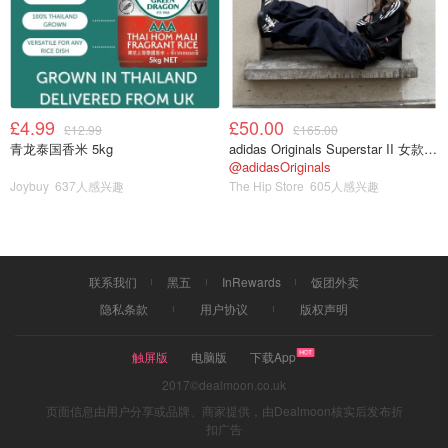
£4.99
£50.00
£12.99
£165.00
青龙泰国香米 5kg
adidas Originals Superstar II 女款串珠休闲鞋 黑色
@adidasOriginals
Joybuy
637人感兴趣
The Hip Store
605人感兴趣
联系我们
黑五
InRewards
饭团外卖
隐私条款
用户协议
版权声明
触屏版
电脑版
下载App
2017©dealmoon.co.uk
页面信息由用户分享或品牌、商家提供，由Dealmoon核实后发布折
扣广告