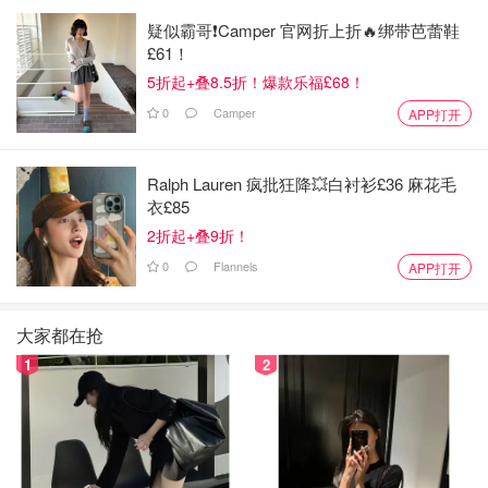
疑似霸哥❗️Camper 官网折上折🔥绑带芭蕾鞋
£61！
5折起+叠8.5折！爆款乐福£68！
0
Camper
APP打开
稍微有点“壳”的程度：
Ralph Lauren 疯批狂降💥白衬衫£36 麻花毛
衣£85
2折起+叠9折！
0
Flannels
APP打开
大家都在抢
1
2