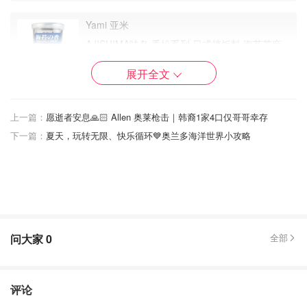
Yami 亚米
AJISHIMA味岛 香松系列 日式拌饭料 海苔芝麻
味 50g
展开全文
$2.98
$3.39
购买
它家牌子的很多口味的拌饭调味我都买过，我们都喜欢。不
上一篇：
愿逝者安息🙏🏻 Allen 奥莱枪击｜韩裔1家4口仅哥哥幸存
过煎饭团的时候，还是最喜欢用这个海苔味道的。
下一篇：
夏天，玩转无限、快乐循环💙奥兰多海洋世界小攻略
🫕步骤：
1. 煮米饭
跟平时电饭煲煮饭一样煮好白米饭。
问大家
0
全部
煮之前，可以在米里拌上一小勺油，做出来的米饭会更香。
2. 加味道
评论
米饭煮好之后，加入拌饭海苔，拌匀。