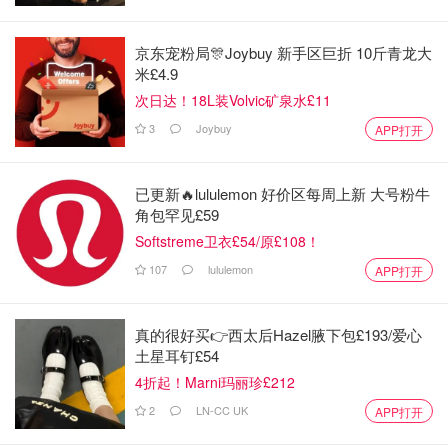
京东宠粉局🎊Joybuy 新手区巨折 10斤青龙大
米£4.9
次日达！18L装Volvic矿泉水£11
3
Joybuy
APP打开
已更新🔥lululemon 好价区每周上新 大号粉牛
角包罕见£59
Softstreme卫衣£54/原£108！
107
lululemon
APP打开
真的很好买👉西太后Hazel腋下包£193/爱心
土星耳钉£54
4折起！Marni玛丽珍£212
2
LN-CC UK
APP打开