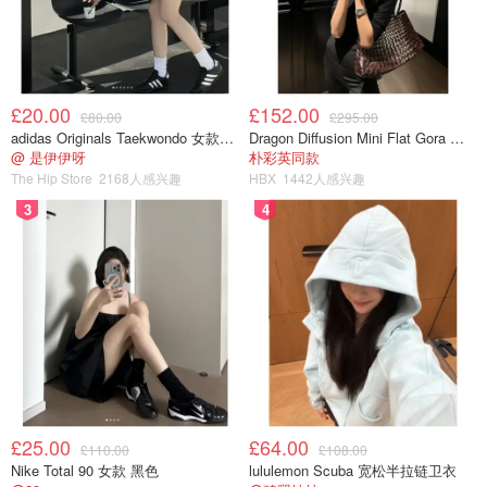
£20.00
£152.00
£80.00
£295.00
或者更香脆一点的：
adidas Originals Taekwondo 女款黑色运动鞋
Dragon Diffusion Mini Flat Gora 深棕色手提包
@ 是伊伊呀
朴彩英同款
The Hip Store
2168人感兴趣
HBX
1442人感兴趣
3
4
£25.00
£64.00
£110.00
£108.00
Nike Total 90 女款 黑色
lululemon Scuba 宽松半拉链卫衣