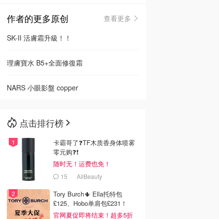
作者的更多原创
查看更多
🇳🇿
新西兰
SK-II 活膚霜升級！！
理膚寶水 B5+全面修復霜
NARS 小眼影盤 copper
点击排行榜
卡霸哥了❓TF木质香身体喷雾
零元购❓❗
随时无！运费也免！
15
AllBeauty
Tory Burch🌵 Ella托特包
£125、Hobo单肩包£231！
官网夏促即将结束！超多5折