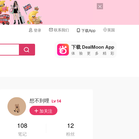
联系我们
英国
登录
下载App
🇺🇸
美国
下载 DealMoon App
体验更多精彩
🇨🇳
中国
🇨🇦
加拿大
🇬🇧
英国
🇩🇪
德国
想不到哩
14
🇫🇷
加关注
法国
🇮🇹
108
12
意大利
笔记
粉丝
🇦🇺
澳洲