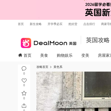
首页
新生攻略
开学季必买
抢好货
点击排行
商家导
英国攻略
首页
美食
购物娱乐
变美
房屋家
攻略首页
黃色系
0
0
0
0