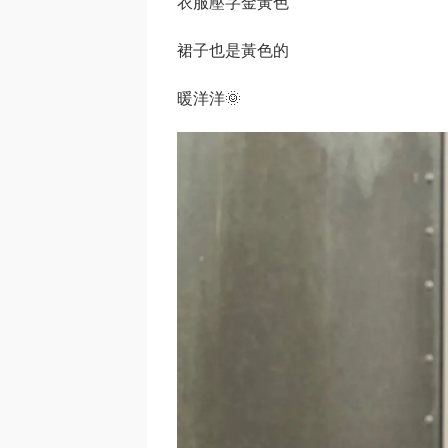
衣服壓字金黃色
裙子也是黃色的
暖洋洋🌞