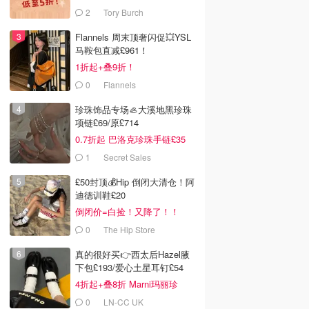
2
Tory Burch
Flannels 周末顶奢闪促💥YSL
马鞍包直减£961！
1折起+叠9折！
0
Flannels
珍珠饰品专场🦪大溪地黑珍珠
项链£69/原£714
0.7折起 巴洛克珍珠手链£35
1
Secret Sales
£50封顶💰Hip 倒闭大清仓！阿
迪德训鞋£20
倒闭价=白捡！又降了！！
0
The Hip Store
真的很好买👉西太后Hazel腋
下包£193/爱心土星耳钉£54
4折起+叠8折 Marni玛丽珍
£212
0
LN-CC UK