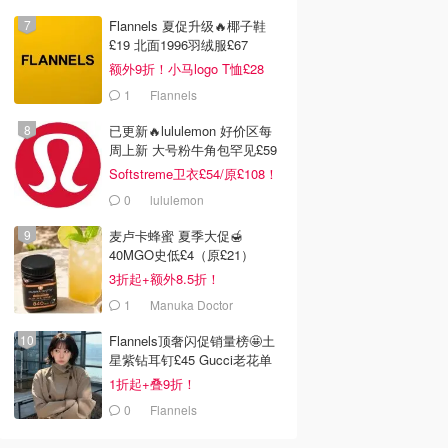
Flannels 夏促升级🔥椰子鞋
£19 北面1996羽绒服£67
额外9折！小马logo T恤£28
1
Flannels
已更新🔥lululemon 好价区每
周上新 大号粉牛角包罕见£59
Softstreme卫衣£54/原£108！
0
lululemon
麦卢卡蜂蜜 夏季大促🍯
40MGO史低£4（原£21）
3折起+额外8.5折！
1
Manuka Doctor
Flannels顶奢闪促销量榜🤩土
星紫钻耳钉£45 Gucci老花单
肩包£314
1折起+叠9折！
0
Flannels