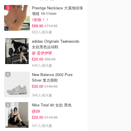
Prestige Necklace 大溪地珍珠
项链 10-11mm
1折收！！
£69.90
£714.90
622人感兴趣
adidas Originals Taekwondo
女款黑色运动鞋
@ 是伊伊呀
£20.00
£80.00
440人感兴趣
New Balance 2002 Pure
Silver 复古跑鞋
£30.00
£140.00
346人感兴趣
Nike Total 90 女款 黑色
@29
£25.00
£110.00
341人感兴趣