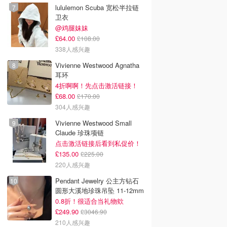
lululemon Scuba 宽松半拉链
卫衣
@鸡腿妹妹
£64.00
£108.00
338人感兴趣
Vivienne Westwood Agnatha
耳环
4折啊啊！先点击激活链接！
£68.00
£170.00
304人感兴趣
Vivienne Westwood Small
Claude 珍珠项链
点击激活链接后看到私促价！
£135.00
£225.00
220人感兴趣
Pendant Jewelry 公主方钻石
圆形大溪地珍珠吊坠 11-12mm
0.8折！很适合当礼物欸
£249.90
£3046.90
210人感兴趣