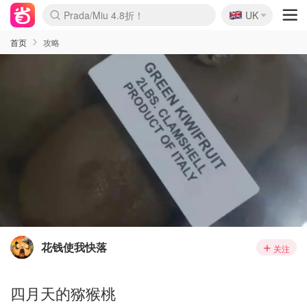
🇬🇧
Prada/Miu 4.8折！
UK
麦卢卡蜂蜜夏促！个位数！
啥？必胜客披萨5折！
首页
攻略
花钱使我快落
关注
四月天的猕猴桃