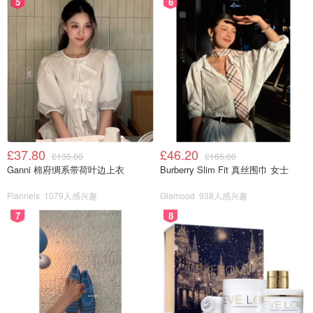
5
6
£37.80
£46.20
£135.00
£165.00
Ganni 棉府绸系带荷叶边上衣
Burberry Slim Fit 真丝围巾 女士
Flannels
1079人感兴趣
Glamood
938人感兴趣
7
8