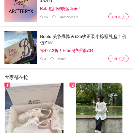
¥8200
Beta热门破晓蓝码全！
24
Arc'teryx UK
APP打开
Boots 美妆爆降🚨£35收正装小棕瓶礼盒！价
值£151
额外7.2折！Prada护手霜£34
3
Boots
APP打开
大家都在抢
1
2