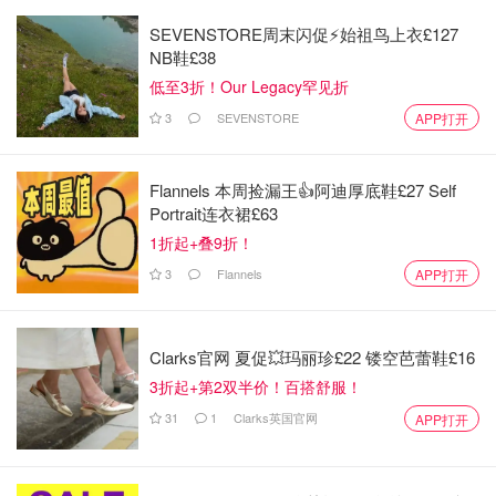
SEVENSTORE周末闪促⚡️始祖鸟上衣£127
NB鞋£38
低至3折！Our Legacy罕见折
3
SEVENSTORE
APP打开
Flannels 本周捡漏王👍阿迪厚底鞋£27 Self
Portrait连衣裙£63
1折起+叠9折！
3
Flannels
APP打开
Clarks官网 夏促💥玛丽珍£22 镂空芭蕾鞋£16
3折起+第2双半价！百搭舒服！
31
1
Clarks英国官网
APP打开