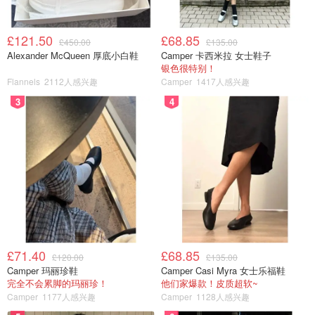
£121.50
£68.85
£450.00
£135.00
Alexander McQueen 厚底小白鞋
Camper 卡西米拉 女士鞋子
银色很特别！
Flannels
2112人感兴趣
Camper
1417人感兴趣
3
4
£71.40
£68.85
£120.00
£135.00
Camper 玛丽珍鞋
Camper Casi Myra 女士乐福鞋
完全不会累脚的玛丽珍！
他们家爆款！皮质超软~
Camper
1177人感兴趣
Camper
1128人感兴趣