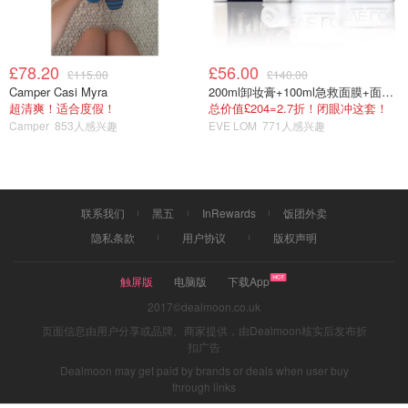
£78.20
£56.00
£115.00
£140.00
Camper Casi Myra
200ml卸妆膏+100ml急救面膜+面霜+洁颜布
超清爽！适合度假！
总价值£204=2.7折！闭眼冲这套！
Camper
853人感兴趣
EVE LOM
771人感兴趣
联系我们
黑五
InRewards
饭团外卖
隐私条款
用户协议
版权声明
触屏版
电脑版
下载App
2017©dealmoon.co.uk
页面信息由用户分享或品牌、商家提供，由Dealmoon核实后发布折
扣广告
Dealmoon may get paid by brands or deals when user buy
through links