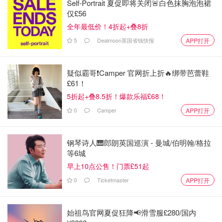
Self-Portrait 夏促即将关闭🚨白色抹胸泡泡裙
仅£56
全年最低价！4折起+叠8折
5
Dealmoon英国省钱快报
APP打开
疑似霸哥❗️Camper 官网折上折🔥绑带芭蕾鞋
£61！
5折起+叠8.5折！爆款乐福£68！
0
Camper
APP打开
钢琴诗人🎹郎朗英国巡演 - 曼城/伯明翰/格拉
等6城
早上10点公售！门票£51起
0
Ticketmaster
APP打开
始祖鸟官网夏促狂降📢滑雪服£280/国内