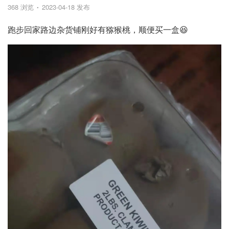
368 浏览
2023-04-18 发布
跑步回家路边杂货铺刚好有猕猴桃，顺便买一盒😆