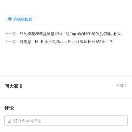
烧钱快报粉
上一篇：
纽约樱花25年提早盛开啦！这Top10的NYC绝佳赏樱地, 必去打卡～
下一篇：
好消息！H-1B 失业期Grace Period 或延长至180天！？
问大家
0
全部
评论
打开App写评论