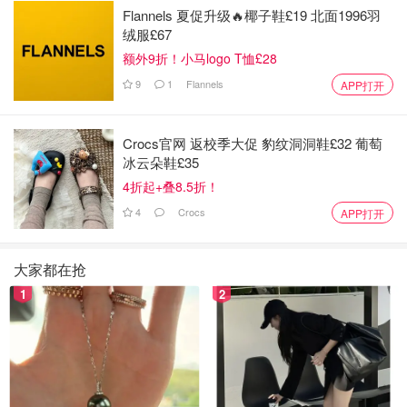
Flannels 夏促升级🔥椰子鞋£19 北面1996羽
绒服£67
额外9折！小马logo T恤£28
9
1
Flannels
APP打开
Crocs官网 返校季大促 豹纹洞洞鞋£32 葡萄
冰云朵鞋£35
4折起+叠8.5折！
4
Crocs
APP打开
大家都在抢
1
2