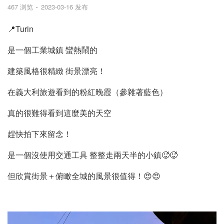
467 浏览
2023-03-16 发布
📍Turin
是一個工業城鎮 蠻熱鬧的
建築風格很精緻 街景漂亮！
在義大利旅遊看到的粉紅晚霞（參雜著藍色）
真的很難得看到這麼美的天空
趕快拍下來留念！
是一個沒使用交通工具 整整走兩天半的小鎮🥵🥵
但欣賞街景＋俯瞰全城的風景很值得！😍😍