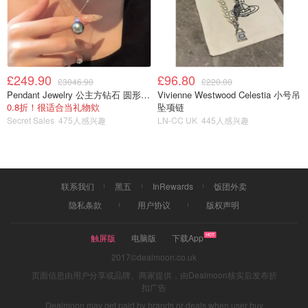
£249.90
£96.80
£3046.90
£220.00
Pendant Jewelry 公主方钻石 圆形大溪地珍珠吊坠 11-12mm
Vivienne Westwood Celestia 小号吊
0.8折！很适合当礼物欸
坠项链
Secret Sales
475人感兴趣
LN-CC UK
445人感兴趣
联系我们
黑五
InRewards
饭团外卖
隐私条款
用户协议
版权声明
触屏版
电脑版
下载App
2017©dealmoon.co.uk
页面信息由用户分享或品牌、商家提供，由Dealmoon核实后发布折
扣广告
Dealmoon may get paid by brands or deals when user buy