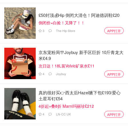
£50封顶💰Hip 倒闭大清仓！阿迪德训鞋£20
倒闭价=白捡！又降了！！
3
The Hip Store
APP打开
京东宠粉局🎊Joybuy 新手区巨折 10斤青龙大
米£4.9
次日达！18L装Volvic矿泉水£11
4
Joybuy
APP打开
真的很好买👉西太后Hazel腋下包£193/爱心
土星耳钉£54
4折起+叠8折 Marni玛丽珍£212
4
LN-CC UK
APP打开