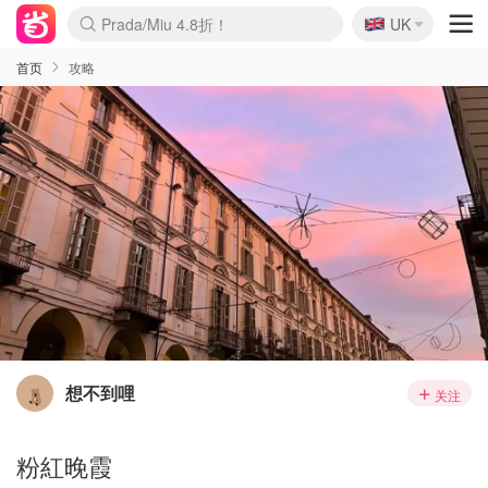
🇬🇧
Prada/Miu 4.8折！
UK
麦卢卡蜂蜜夏促！个位数！
啥？必胜客披萨5折！
首页
攻略
想不到哩
关注
粉紅晚霞