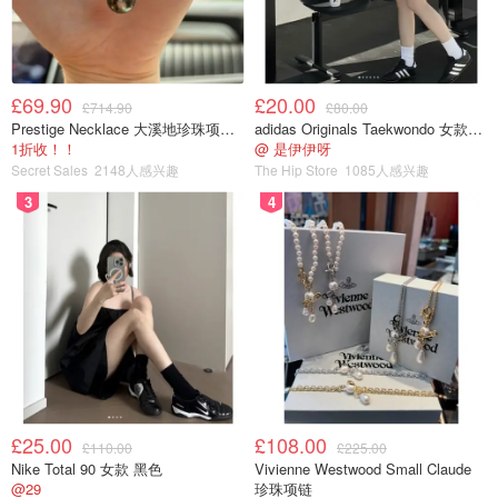
£69.90
£20.00
£714.90
£80.00
Prestige Necklace 大溪地珍珠项链 10-11mm
adidas Originals Taekwondo 女款黑色运动鞋
1折收！！
@ 是伊伊呀
Secret Sales
2148人感兴趣
The Hip Store
1085人感兴趣
3
4
£25.00
£108.00
£110.00
£225.00
Nike Total 90 女款 黑色
Vivienne Westwood Small Claude
@29
珍珠项链