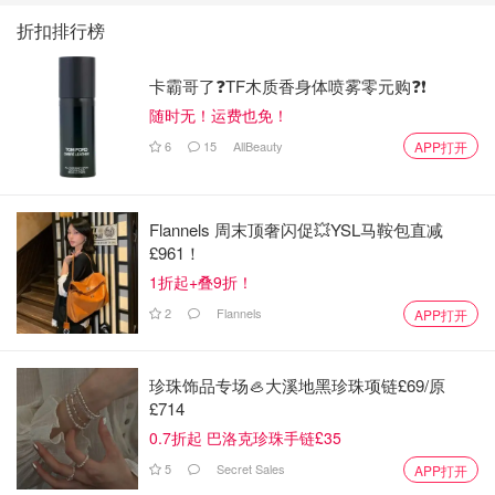
折扣排行榜
卡霸哥了❓TF木质香身体喷雾零元购❓❗
随时无！运费也免！
6
15
AllBeauty
APP打开
Flannels 周末顶奢闪促💥YSL马鞍包直减
£961！
1折起+叠9折！
2
Flannels
APP打开
珍珠饰品专场🦪大溪地黑珍珠项链£69/原
£714
0.7折起 巴洛克珍珠手链£35
5
Secret Sales
APP打开