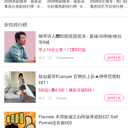
2026美剧推荐 - 最新必
2026韩剧推荐 - 最新高
2026综艺推荐 - 热门好
给出满意回答？……太多关心的话题、精彩问答@科学家们
看高分美剧排行榜 - 8月
分好看韩剧排行榜 - 8月
看的综艺节目排行榜 - 
最新: 《​​足球教练 》第
最新：丁海寅《我的荒
月最新:《​​伦敦合伙人
对话问答环节~
四季回归！
糖恋爱 》上线❣️
回归啦
折扣排行榜
钢琴诗人🎹郎朗英国巡演 - 曼城/伯明翰/格拉
等6城
早上10点公售！门票£57起
0
Ticketmaster
APP打开
疑似霸哥❗️Camper 官网折上折🔥绑带芭蕾鞋
£61！
5折起+叠8.5折！爆款乐福£68！
0
Camper
APP打开
Flannels 本周捡漏王👍阿迪厚底鞋£27 Self
Portrait连衣裙£63