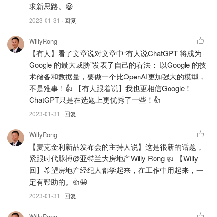
片。随着技术的不断发展，生成式AI在创造内容方面的能力
求新思路。😀
将会不断提升。因此，在2023年，生成式AI将会成为一个
2023-01-31
· 回复
不可忽视的力量，并将对各个行业产生深远的影响。
WillyRong
【有人】看了文章说对文章中“有人说ChatGPT 将成为
Google 的最大威胁”发表了自己的看法： 以Google 的技
【Willy问】
有人说ChatGPT 将成为Google 的最大威胁，为
术储备和数据量，要做一个比OpenAI更加强大的模型，
什么？
不是难事！👍 【有人跟着说】我也更相信Google！
ChatGPT只是在选题上更优秀了一些！👍
（
按上面的提示，写一篇文章
）
2023-01-31
· 回复
【Chat PT】有人认为ChatGPT将成为Google的最大威胁。
WillyRong
这是因为ChatGPT具有非常强大的语言处理能力，能够对
【麦克金利新品发布会的主持人说】这是很新的话题，
自然语言询问进行准确、快速的回答。
紧跟时代脉搏@亚特兰大房地产Willy Rong 👍 【Willy
ChatGPT是由OpenAI开发的一种大型语言模型，它可以根
回】希望房地产经纪人都学起来，在工作中用起来，一
定有帮助的。👍😀
据上下文理解询问，并生成相应的回答。它已经被广泛应用
于聊天机器人、智能客服、问答系统等领域。
2023-01-31
· 回复
相比之下，Google搜索引擎只是一个搜索工具，它只能提
WillyRong