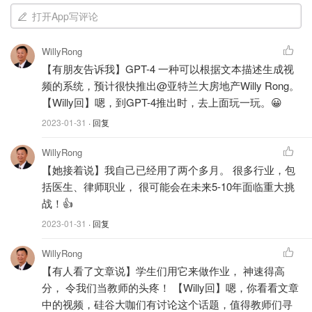
打开App写评论
WillyRong
【有朋友告诉我】GPT-4 一种可以根据文本描述生成视
频的系统，预计很快推出@亚特兰大房地产Willy Rong。
【Willy回】嗯，到GPT-4推出时，去上面玩一玩。😀
2023-01-31
· 回复
WillyRong
【她接着说】我自己已经用了两个多月。 很多行业，包
括医生、律师职业， 很可能会在未来5-10年面临重大挑
【ChatGPT】2023年将是生成式AI的爆发元年。这个领域
战！👍
的发展是由多种因素推动的，包括硬件能力的提高、训练算
2023-01-31
· 回复
法的改进、对该领域的兴趣和投资增加、生成式AI在各个行
业的普及以及新的生成式AI模型和工具的发布。
WillyRong
【有人看了文章说】学生们用它来做作业， 神速得高
在这个元年里，人们将会看到大量的生成式AI产生的内容。
分， 令我们当教师的头疼！ 【Willy回】嗯，你看看文章
这些内容可能包括由AI生成的文案、脚本、图片，甚至是影
中的视频，硅谷大咖们有讨论这个话题，值得教师们寻