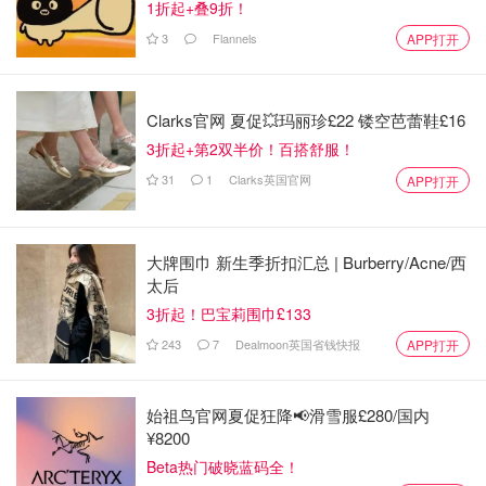
1折起+叠9折！
3
Flannels
APP打开
Clarks官网 夏促💥玛丽珍£22 镂空芭蕾鞋£16
3折起+第2双半价！百搭舒服！
31
1
Clarks英国官网
APP打开
大牌围巾 新生季折扣汇总 | Burberry/Acne/西
太后
3折起！巴宝莉围巾£133
243
7
Dealmoon英国省钱快报
APP打开
始祖鸟官网夏促狂降📢滑雪服£280/国内
¥8200
Beta热门破晓蓝码全！