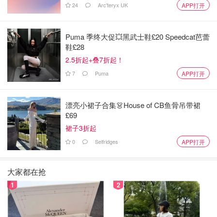
24
Arc'teryx UK
APP打开
Puma 季终大促💥黑武士鞋£20 Speedcat芭蕾
鞋£28
2.5折起+叠7折起！
7
Puma
APP打开
漂亮小裙子合集👗House of CB鱼骨吊带裙
£69
裙子3折起
0
Selfridges
APP打开
大家都在抢
1
2