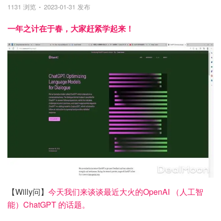
1131 浏览
2023-01-31 发布
一年之计在于春，大家赶紧学起来！
【Willy问】
今天我们来谈谈最近大火的OpenAI （人工智
能）ChatGPT 的话题。