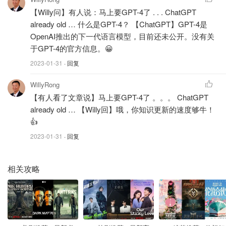
供用户搜索的相关结果，但不能对询问进行实际的理解。因
【Willy问】有人说：马上要GPT-4了 . . . ChatGPT
already old … 什么是GPT-4？ 【ChatGPT】GPT-4是
此，ChatGPT可以说是一个真正的人工智能，而Google搜
OpenAI推出的下一代语言模型，目前还未公开。没有关
索引擎只是一种信息检索工具。
于GPT-4的官方信息。😀
因此，ChatGPT有可能成为Google的最大威胁。随着人工
2023-01-31
· 回复
智能技术的不断发展，ChatGPT将不断提高其语言处理能
力，有可能在某些领域取代Google搜索引擎。因此，
WillyRong
【有人看了文章说】马上要GPT-4了 。。。 ChatGPT
Google需要不断加强自己的技术，以应对这种威胁。
already old … 【Willy回】哦，你知识更新的速度够牛！
下面听一听硅谷顶尖人工智能科学家凌棕等对ChatGPT 的8
👍
类问题的讨论
2023-01-31
· 回复
（
很有启发意义
）
相关攻略
（
注：这里不让放“油管视频” 链接，感兴趣的朋友按下面的
提示，自己去“油管”搜吧
）
ChatGPT会带来哪些商机？什么赛道先获得AI红利？
ChatGPT各个领域的应用前景及模式？怎样问让ChatGPT