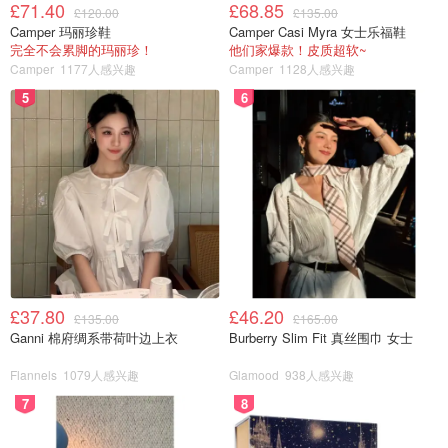
£71.40
£68.85
£120.00
£135.00
Camper 玛丽珍鞋
Camper Casi Myra 女士乐福鞋
完全不会累脚的玛丽珍！
他们家爆款！皮质超软~
Camper
1177人感兴趣
Camper
1128人感兴趣
5
6
£37.80
£46.20
£135.00
£165.00
Ganni 棉府绸系带荷叶边上衣
Burberry Slim Fit 真丝围巾 女士
祝大家新春快乐！与时俱进，大展鸿兔，钱兔似锦，兔飞猛
Flannels
1079人感兴趣
Glamood
938人感兴趣
进！
7
8
（全文完）