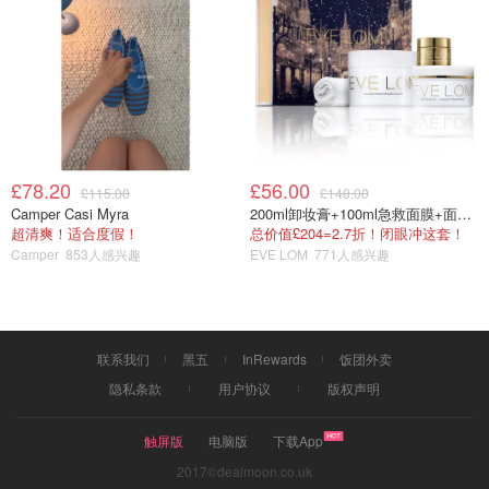
本文作者：Willy Rong。
£78.20
£56.00
£115.00
£140.00
Camper Casi Myra
200ml卸妆膏+100ml急救面膜+面霜+洁颜布
超清爽！适合度假！
总价值£204=2.7折！闭眼冲这套！
Camper
853人感兴趣
EVE LOM
771人感兴趣
联系我们
黑五
InRewards
饭团外卖
隐私条款
用户协议
版权声明
触屏版
电脑版
下载App
2017©dealmoon.co.uk