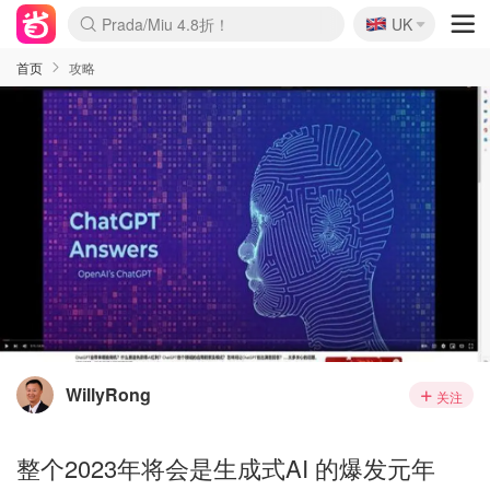
🇬🇧
Prada/Miu 4.8折！
UK
麦卢卡蜂蜜夏促！个位数！
啥？必胜客披萨5折！
首页
攻略
WillyRong
关注
整个2023年将会是生成式AI 的爆发元年