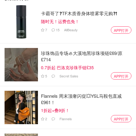
卡霸哥了❓TF木质香身体喷雾零元购❓❗
随时无！运费也免！
7
15
AllBeauty
APP打开
珍珠饰品专场🦪大溪地黑珍珠项链£69/原
£714
0.7折起 巴洛克珍珠手链£35
5
Secret Sales
APP打开
Flannels 周末顶奢闪促💥YSL马鞍包直减
£961！
1折起+叠9折！
2
Flannels
APP打开