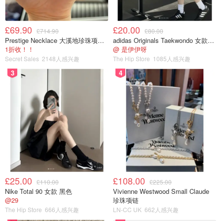
£69.90
£20.00
£714.90
£80.00
Prestige Necklace 大溪地珍珠项链 10-11mm
adidas Originals Taekwondo 女款黑色运动鞋
1折收！！
@ 是伊伊呀
Secret Sales
2148人感兴趣
The Hip Store
1085人感兴趣
3
4
£25.00
£108.00
£110.00
£225.00
Nike Total 90 女款 黑色
Vivienne Westwood Small Claude
@29
珍珠项链
The Hip Store
666人感兴趣
LN-CC UK
662人感兴趣