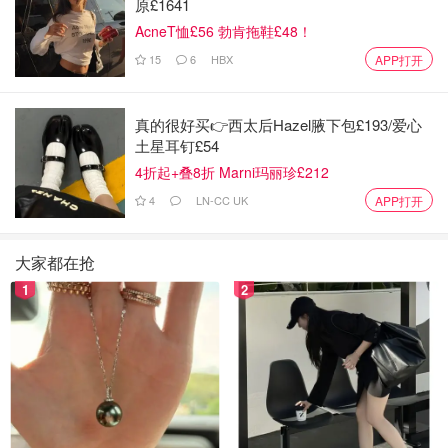
原£1641
AcneT恤£56 勃肯拖鞋£48！
15
6
HBX
APP打开
真的很好买👉西太后Hazel腋下包£193/爱心
土星耳钉£54
4折起+叠8折 Marni玛丽珍£212
4
LN-CC UK
APP打开
大家都在抢
1
2