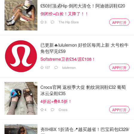
£50封顶💰Hip 倒闭大清仓！阿迪德训鞋£20
倒闭价=白捡！又降了！！
3
The Hip Store
APP打开
已更新🔥lululemon 好价区每周上新 大号粉牛
角包罕见£59
Softstreme卫衣£54/原£108！
107
lululemon
APP打开
Crocs官网 返校季大促 豹纹洞洞鞋£32 葡萄
冰云朵鞋£35
4折起+叠8.5折！
4
Crocs
APP打开
夯‼️HBX 1折清仓📍越买越省！巴宝莉包£329/