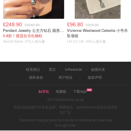
£249.90
£96.80
£3046.90
£220.00
Pendant Jewelry 公主方钻石 圆形大溪地珍珠吊坠 11-12mm
Vivienne Westwood Celestia 小号吊
0.8折！很适合当礼物欸
坠项链
Secret Sales
475人感兴趣
LN-CC UK
445人感兴趣
联系我们
黑五
InRewards
饭团外卖
隐私条款
用户协议
版权声明
触屏版
电脑版
下载App
2017©dealmoon.co.uk
页面信息由用户分享或品牌、商家提供，由Dealmoon核实后发布折
扣广告
Dealmoon may get paid by brands or deals when user buy
through links