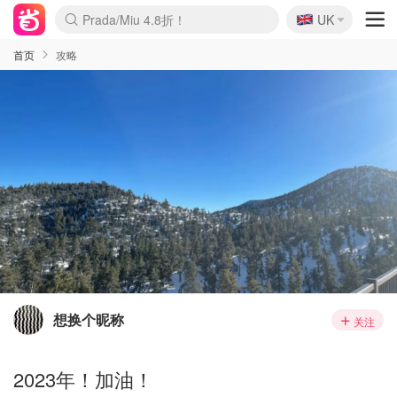
🇬🇧
Prada/Miu 4.8折！
UK
麦卢卡蜂蜜夏促！个位数！
啥？必胜客披萨5折！
首页
攻略
想换个昵称
关注
2023年！加油！