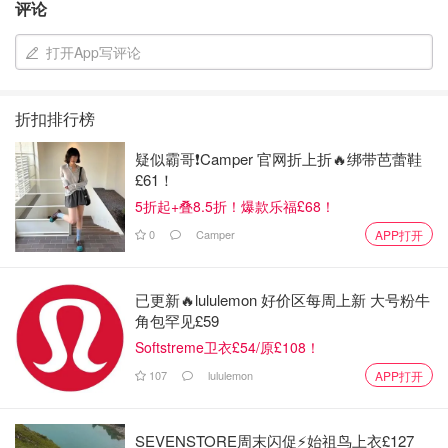
评论
高筋面粉310g
打开App写评论
黄油27g
【制作方法】
折扣排行榜
把除黄油以外的所有材料
按顺序
加入揉面机里，高速揉面15
疑似霸哥❗️Camper 官网折上折🔥绑带芭蕾鞋
£61！
分钟左右，加入切成小块的黄油，再中高速揉面5分钟，得
5折起+叠8.5折！爆款乐福£68！
到下图的面团
0
Camper
APP打开
已更新🔥lululemon 好价区每周上新 大号粉牛
角包罕见£59
Softstreme卫衣£54/原£108！
107
lululemon
APP打开
SEVENSTORE周末闪促⚡️始祖鸟上衣£127