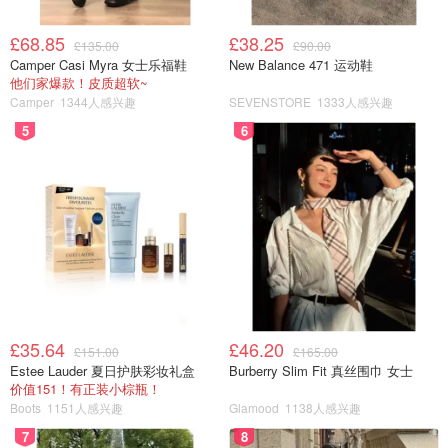
两个方向卷，之后对折成麻花状，整理好放入烤盘，继续包
上保鲜膜发酵至2倍大，这次发酵可以放在微波炉里，里面
£68.85
£38.25
£135.00
£90.00
加一碗热水，一个相对密闭温暖的空间，这样会快一些，大
Camper Casi Myra 女士乐福鞋
New Balance 471 运动鞋
他们家爆款！皮质超软~
概2h
Camper
1344人感兴趣
SEVENSTORE
1333人感兴趣
发酵前：
5
6
£35.64
£46.20
£151.00
£165.00
Estee Lauder 夏日护肤彩妆礼盒
Burberry Slim Fit 真丝围巾 女士
价值151！有正装小棕瓶！
Boots
1151人感兴趣
Glamood
1138人感兴趣
7
8