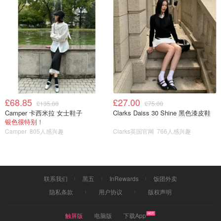
发酵后：
£68.85
£27.00
£135.00
£75.00
Camper 卡西米拉 女士鞋子
Clarks Daiss 30 Shine 黑色漆皮鞋
银色很特别！
Camper
805人感兴趣
Clarks英国官网
766人感兴趣
联系我们
黑五
InRewards
饭团外卖
隐私条款
用户协议
版权声明
烤箱330F烤15min，盖上锡纸（这一步是为了防止颜色过
触屏版
电脑版
下载App