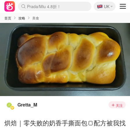
🇬🇧
Prada/Miu 4.8折！
UK
麦卢卡蜂蜜夏促！个位数！
啥？必胜客披萨5折！
首页
攻略
美食
Gretta_M
关注
烘焙｜零失败的奶香手撕面包🍞配方被我找