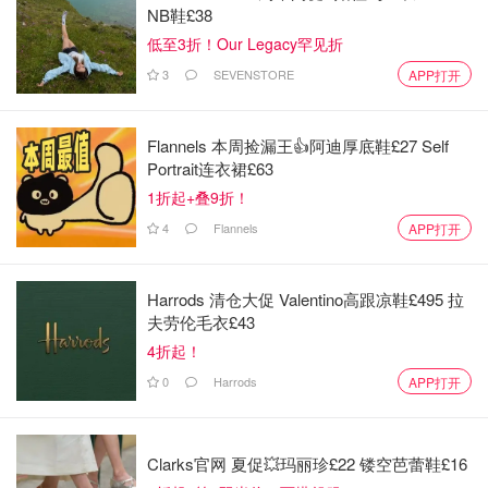
NB鞋£38
低至3折！Our Legacy罕见折
3
SEVENSTORE
APP打开
Flannels 本周捡漏王👍阿迪厚底鞋£27 Self
Portrait连衣裙£63
1折起+叠9折！
4
Flannels
APP打开
Harrods 清仓大促 Valentino高跟凉鞋£495 拉
夫劳伦毛衣£43
4折起！
0
Harrods
APP打开
直接把面团从揉面钩子上弄下来，就放在揉面盆里，盖上保
鲜膜，室温发酵至1.5-2倍大（室温大概3-4h），手指沾干
Clarks官网 夏促💥玛丽珍£22 镂空芭蕾鞋£16
面粉戳一下，基本不回缩就说明面团发酵好了