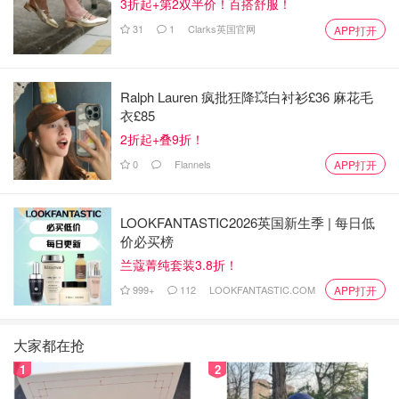
3折起+第2双半价！百搭舒服！
31
1
Clarks英国官网
APP打开
Ralph Lauren 疯批狂降💥白衬衫£36 麻花毛
衣£85
2折起+叠9折！
0
Flannels
APP打开
LOOKFANTASTIC2026英国新生季 | 每日低
价必买榜
兰蔻菁纯套装3.8折！
999+
112
LOOKFANTASTIC.COM
APP打开
大家都在抢
1
2