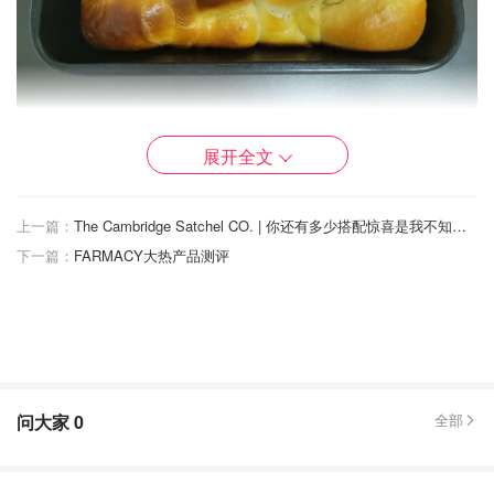
展开全文
【配方（大概做两个吐司那么大的面包）】
牛奶105g
上一篇：
The Cambridge Satchel CO. | 你还有多少搭配惊喜是我不知道的！？
鸡蛋2个
下一篇：
FARMACY大热产品测评
酵母3g
糖70g
盐3g
问大家
0
全部
波兰种（一种面种，做法在最后）
奶粉35g