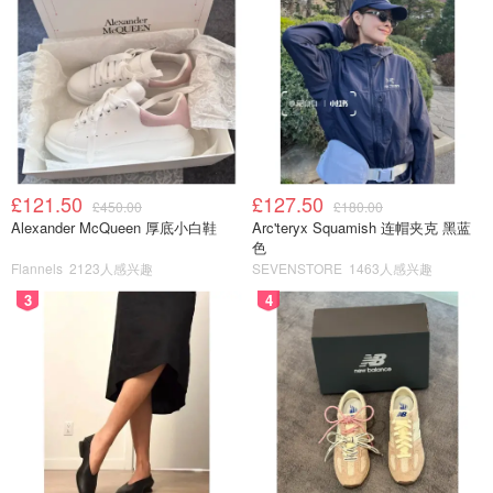
面板上撒上干面粉，把面团拿出来，揉面排气，然后平均分
成8个小剂子，揉圆（我揉的也不咋圆😂），然后盖上保鲜
膜松弛15min，这个时间可以把烤盘里刷上黄油
£121.50
£127.50
£450.00
£180.00
Alexander McQueen 厚底小白鞋
Arc'teryx Squamish 连帽夹克 黑蓝
色
Flannels
2123人感兴趣
SEVENSTORE
1463人感兴趣
3
4
把松弛好的面团擀成长条，然后沿着长边卷成长条，两边向