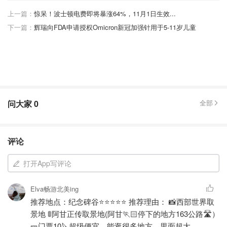
上一篇：
惊呆！波士顿电费即将暴涨64%，11月1日生效...
下一篇：
辉瑞向FDA申请授权Omicron新冠加强针用于5-11岁儿童
问大家
0
全部
评论
打开App写评论
Elva畅游北美ing
推荐地点：纪念碑谷⭐⭐⭐⭐⭐ 推荐理由： 📸西部世界取
景地 🚦阿甘正传取景地(阿甘🏃🏻停下的地方163公路🛣）
🎫门票10🔪超级便宜，能逛很多地方，里面超大