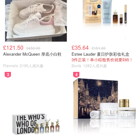
£121.50
£35.64
£450.00
£151.00
Alexander McQueen 厚底小白鞋
Estee Lauder 夏日护肤彩妆礼盒
3件正装！单小棕瓶售价就要£65！
Flannels
2195人感兴趣
Boots
1282人感兴趣
3
4