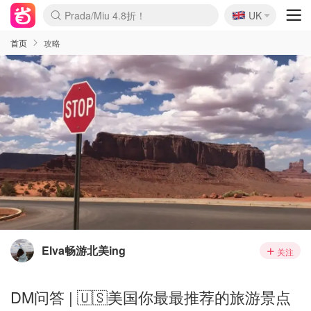
🇬🇧
Prada/Miu 4.8折！
UK
麦卢卡蜂蜜夏促！个位数！
啥？必胜客披萨5折！
首页
攻略
Elva畅游北美ing
关注
DM问答 | 🇺🇸美国你最最推荐的旅游景点