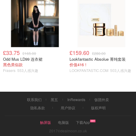
£33.75
£159.60
£165.00
£280.00
Odd Mus LD99 连衣裙
Lookfantastic Absolue 菁纯套装
黑色类似款
价值416！
Frasers
553人感兴趣
LOOKFANTASTIC.COM
503人感兴趣
联系我们
黑五
InRewards
饭团外卖
隐私条款
用户协议
版权声明
触屏版
电脑版
下载App
2017©dealmoon.co.uk