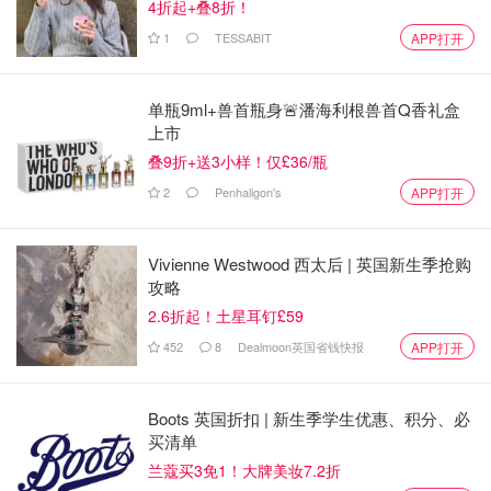
4折起+叠8折！
1
TESSABIT
APP打开
单瓶9ml+兽首瓶身🚨潘海利根兽首Q香礼盒
上市
叠9折+送3小样！仅£36/瓶
2
Penhaligon's
APP打开
Vivienne Westwood 西太后 | 英国新生季抢购
攻略
2.6折起！土星耳钉£59
452
8
Dealmoon英国省钱快报
APP打开
Boots 英国折扣 | 新生季学生优惠、积分、必
买清单
兰蔻买3免1！大牌美妆7.2折