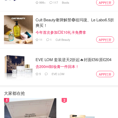
999+
117
Boots
APP打开
Cult Beauty奢牌解禁🔴祖玛珑、Le Labo6.5折
爽买！
今年首次参加💥£10礼卡免费拿
11
1
Cult Beauty
APP打开
EVE LOM 套装逆天2折起🔥封面£56/原£204
含200ml卸妆膏一件回本！
5
EVE LOM
APP打开
大家都在抢
1
2