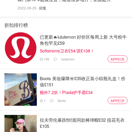
2022-09-26
· 回复
折扣排行榜
已更新🔥lululemon 好价区每周上新 大号粉牛
角包罕见£59
Softstreme卫衣£54/原£108！
106
lululemon
APP打开
Boots 美妆爆降🚨£35收正装小棕瓶礼盒！价
值£151
额外7.2折！Prada护手霜£34
1
Boots
APP打开
拉夫劳伦暴跌❗️封面同款棒球帽£32 扭花毛衣
£105