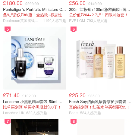
£180.00
£56.00
£200.00
£140.00
Penhaligon's Portraits Miniature Collection 香氛套装 5瓶装
200ml卸妆膏+100ml急救面膜+面霜+洁颜布
叠9折后仅£36/瓶！全热款+标志性兽首头
总价值£204=2.7折！闭眼冲这套！
Dealmoon英国省钱快报
1190人感兴趣
EVE LOM
793人感兴趣
5
6
£71.40
£25.20
£102.00
£35.00
Lancome 小黑瓶精华套装 50ml 价值£162
Fresh Soy洁面乳康普茶护肤套装 100ml
比单买划算 单买小黑瓶就£80了！
真的很划算！红茶水单买都要£35！
Lancôme UK
632人感兴趣
Boots
584人感兴趣
7
8