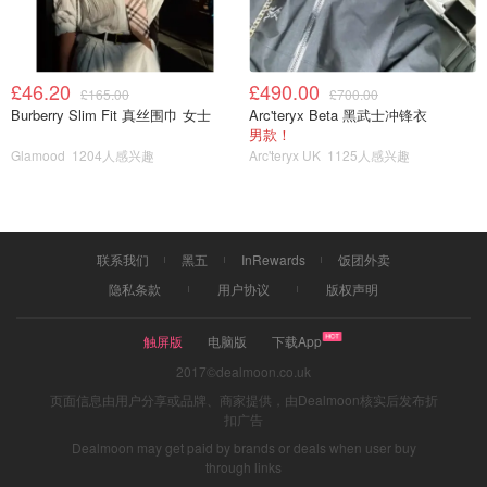
£46.20
£490.00
£165.00
£700.00
Burberry Slim Fit 真丝围巾 女士
Arc'teryx Beta 黑武士冲锋衣
男款！
Glamood
1204人感兴趣
Arc'teryx UK
1125人感兴趣
联系我们
黑五
InRewards
饭团外卖
隐私条款
用户协议
版权声明
触屏版
电脑版
下载App
2017©dealmoon.co.uk
页面信息由用户分享或品牌、商家提供，由Dealmoon核实后发布折
扣广告
Dealmoon may get paid by brands or deals when user buy
through links