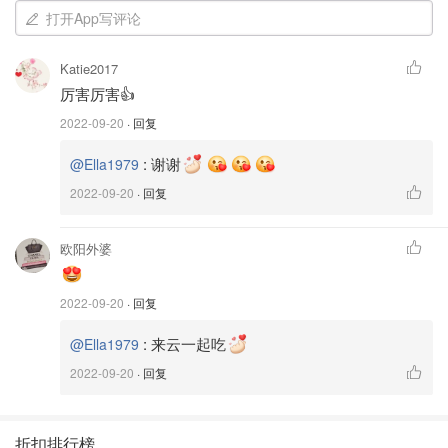
打开App写评论
Katie2017
厉害厉害👍
2022-09-20
· 回复
:
谢谢
准备材料如果下：
@Ella1979
2022-09-20
· 回复
面粉 500克 温水 275克 酵母 5克 白糖 3克
泡打粉 1.5克
欧阳外婆
去皮五花肉丁 500克 洋葱 150克（也可用小葱花代替，味道
2022-09-20
· 回复
更香）
:
来云一起吃
@Ella1979
2022-09-20
· 回复
折扣排行榜