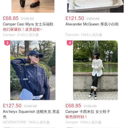
£68.85
£121.50
£135.00
£450.00
Camper Casi Myra 女士乐福鞋
Alexander McQueen 厚底小白鞋
他们家爆款！皮质超软~
Camper
2142人感兴趣
Flannels
1964人感兴趣
3
4
£127.50
£68.85
£180.00
£135.00
Arc'teryx Squamish 连帽夹克 黑蓝
Camper 卡西米拉 女士鞋子
色
银色很特别！
SEVENSTORE
1945人感兴趣
Camper
1934人感兴趣