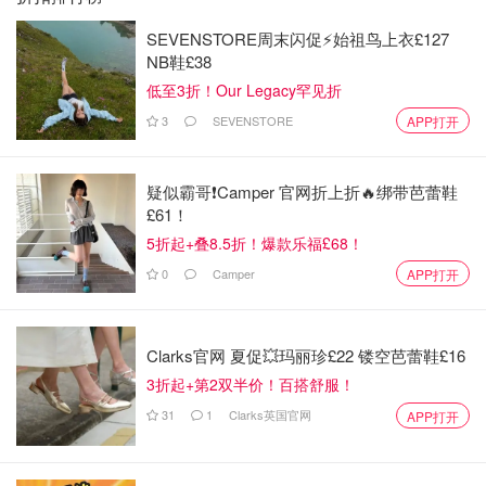
SEVENSTORE周末闪促⚡️始祖鸟上衣£127
NB鞋£38
低至3折！Our Legacy罕见折
3
SEVENSTORE
APP打开
疑似霸哥❗️Camper 官网折上折🔥绑带芭蕾鞋
£61！
5折起+叠8.5折！爆款乐福£68！
0
Camper
APP打开
Clarks官网 夏促💥玛丽珍£22 镂空芭蕾鞋£16
3折起+第2双半价！百搭舒服！
31
1
Clarks英国官网
APP打开