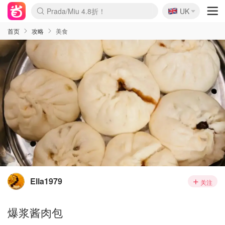
🇬🇧
Prada/Miu 4.8折！
UK
麦卢卡蜂蜜夏促！个位数！
啥？必胜客披萨5折！
首页
攻略
美食
Ella1979
关注
爆浆酱肉包