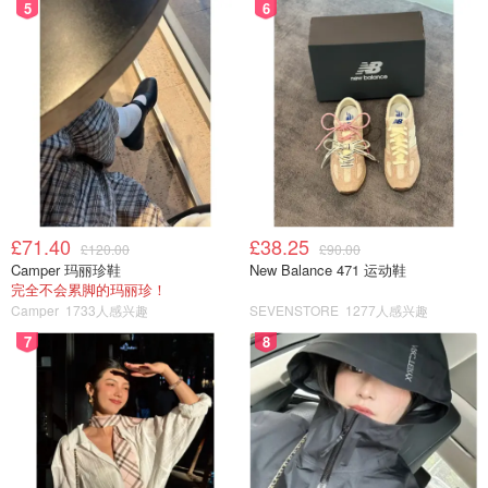
5
6
£71.40
£38.25
£120.00
£90.00
Camper 玛丽珍鞋
New Balance 471 运动鞋
完全不会累脚的玛丽珍！
Camper
1733人感兴趣
SEVENSTORE
1277人感兴趣
7
8