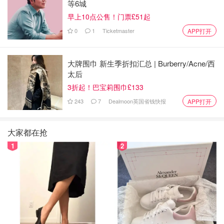
等6城
早上10点公售！门票£51起
0
1
Ticketmaster
APP打开
大牌围巾 新生季折扣汇总 | Burberry/Acne/西
太后
3折起！巴宝莉围巾£133
243
7
Dealmoon英国省钱快报
APP打开
大家都在抢
1
2