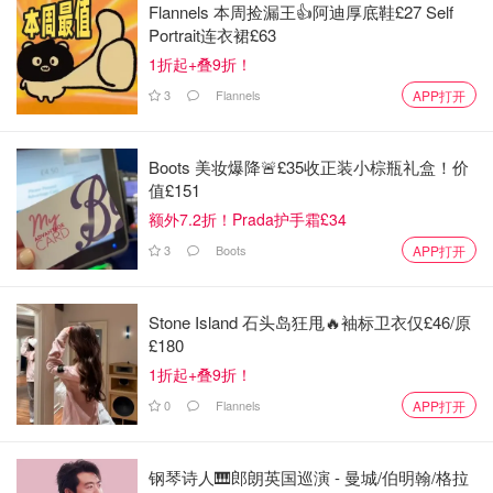
Flannels 本周捡漏王👍阿迪厚底鞋£27 Self
Portrait连衣裙£63
1折起+叠9折！
3
Flannels
APP打开
Boots 美妆爆降🚨£35收正装小棕瓶礼盒！价
值£151
额外7.2折！Prada护手霜£34
3
Boots
APP打开
Stone Island 石头岛狂甩🔥袖标卫衣仅£46/原
£180
1折起+叠9折！
0
Flannels
APP打开
钢琴诗人🎹郎朗英国巡演 - 曼城/伯明翰/格拉