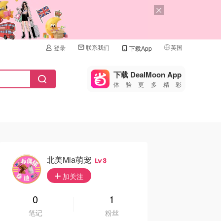
联系我们
英国
登录
下载App
🇺🇸
美国
下载 DealMoon App
体验更多精彩
🇨🇳
中国
🇨🇦
加拿大
🇬🇧
英国
🇩🇪
德国
北美Mia萌宠
3
🇫🇷
加关注
法国
🇮🇹
0
1
意大利
笔记
粉丝
🇦🇺
澳洲