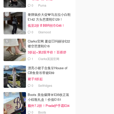
0
Puma
奢牌疯价大促🩶马吉拉小白鞋
£142 方头芭蕾鞋£129！
低至2折🥬BBR丝巾£46！
0
Glamood
Clarks官网 夏促💥玛丽珍£22
镂空芭蕾鞋£16
3折起+第2双半价！百搭舒
服！
1
Clarks英国官网
漂亮小裙子合集👗House of
CB鱼骨吊带裙£69
裙子3折起
0
Selfridges
Boots 美妆爆降🚨£35收正装
小棕瓶礼盒！价值£151
额外7.2折！Prada护手霜£34
0
Boots