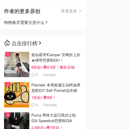
作者的更多原创
查看更多
🇳🇿
新西兰
狗狗换牙需要注意什么？
点击排行榜
疑似霸哥❗️Camper 官网折上折
🔥绑带芭蕾鞋£61！
6折起+叠8.5折！爆款乐福
£68！
0
Camper
Flannels 本周捡漏王👍阿迪厚
底鞋£27 Self Portrait连衣裙
£63
1折起+叠9折！
0
Flannels
Puma 季终大促💥黑武士鞋
£20 Speedcat芭蕾鞋£28
2.5折起+叠7折起！