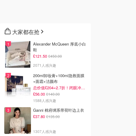
大家都在抢
Alexander McQueen 厚底小白
鞋
£121.50
£450.00
2071人感兴趣
200ml卸妆膏+100ml急救面膜
+面霜+洁颜布
总价值£204=2.7折！闭眼冲这套！
£56.00
£140.00
1588人感兴趣
Ganni 棉府绸系带荷叶边上衣
£37.80
£135.00
1307人感兴趣