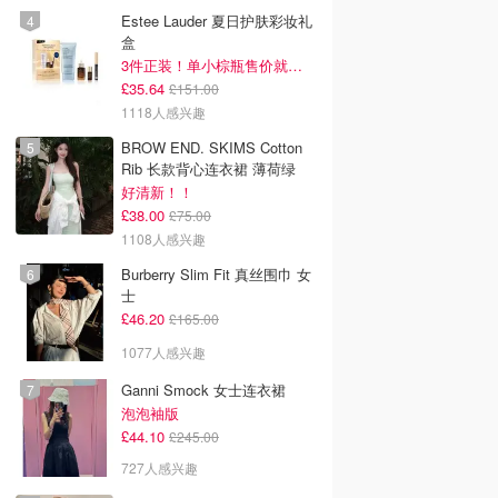
Estee Lauder 夏日护肤彩妆礼
盒
3件正装！单小棕瓶售价就要£65！
£35.64
£151.00
1118人感兴趣
BROW END. SKIMS Cotton
Rib 长款背心连衣裙 薄荷绿
好清新！！
£38.00
£75.00
1108人感兴趣
Burberry Slim Fit 真丝围巾 女
士
£46.20
£165.00
1077人感兴趣
Ganni Smock 女士连衣裙
泡泡袖版
£44.10
£245.00
727人感兴趣