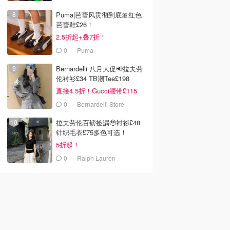
Puma|芭蕾风贯彻到底🎀红色
芭蕾鞋£26！
2.5折起+叠7折！
0
Puma
Bernardelli 八月大促📢拉夫劳
伦衬衫£34 TB潮Tee£198
直接4.5折！Gucci腰带£115
0
Bernardelli Store
拉夫劳伦百镑捡漏🥹衬衫£48
针织毛衣£75多色可选！
5折起！
0
Ralph Lauren