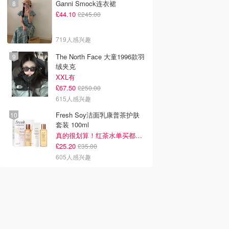
Ganni Smock连衣裙
£44.10
£245.00
719人感兴趣
The North Face 大童1996款羽
绒夹克
XXL有
£67.50
£250.00
615人感兴趣
Fresh Soy洁面乳康普茶护肤
套装 100ml
真的很划算！红茶水单买都要£35！
£25.20
£35.00
605人感兴趣