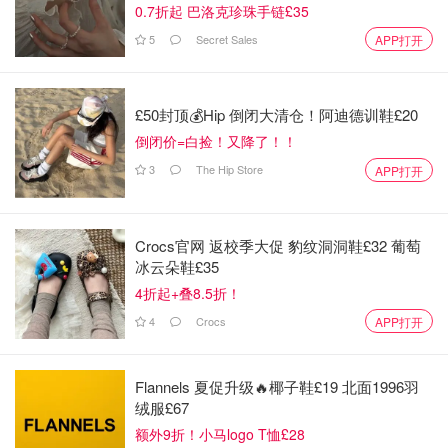
0.7折起 巴洛克珍珠手链£35
5
Secret Sales
APP打开
£50封顶💰Hip 倒闭大清仓！阿迪德训鞋£20
倒闭价=白捡！又降了！！
3
The Hip Store
APP打开
Crocs官网 返校季大促 豹纹洞洞鞋£32 葡萄
冰云朵鞋£35
4折起+叠8.5折！
4
Crocs
APP打开
Flannels 夏促升级🔥椰子鞋£19 北面1996羽
绒服£67
额外9折！小马logo T恤£28