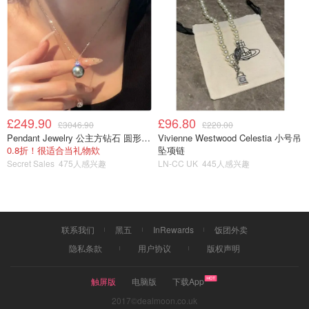
£249.90
£96.80
£3046.90
£220.00
Pendant Jewelry 公主方钻石 圆形大溪地珍珠吊坠 11-12mm
Vivienne Westwood Celestia 小号吊
0.8折！很适合当礼物欸
坠项链
Secret Sales
475人感兴趣
LN-CC UK
445人感兴趣
联系我们
黑五
InRewards
饭团外卖
隐私条款
用户协议
版权声明
触屏版
电脑版
下载App
2017©dealmoon.co.uk