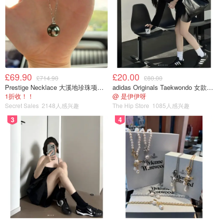
£69.90
£20.00
£714.90
£80.00
Prestige Necklace 大溪地珍珠项链 10-11mm
adidas Originals Taekwondo 女款黑色运动鞋
1折收！！
@ 是伊伊呀
Secret Sales
2148人感兴趣
The Hip Store
1085人感兴趣
3
4