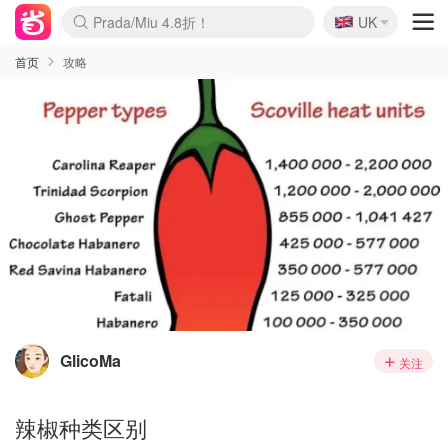
🇬🇧
Prada/Miu 4.8折！
UK
麦卢卡蜂蜜夏促！个位数！
啥？必胜客披萨5折！
首页
攻略
GlicoMa
关注
辣椒种类区别