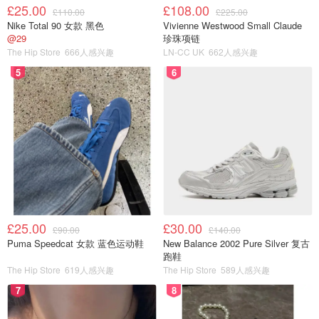
£25.00
£108.00
£110.00
£225.00
Nike Total 90 女款 黑色
Vivienne Westwood Small Claude
@29
珍珠项链
The Hip Store
666人感兴趣
LN-CC UK
662人感兴趣
5
6
£25.00
£30.00
£90.00
£140.00
Puma Speedcat 女款 蓝色运动鞋
New Balance 2002 Pure Silver 复古
跑鞋
The Hip Store
619人感兴趣
The Hip Store
589人感兴趣
7
8