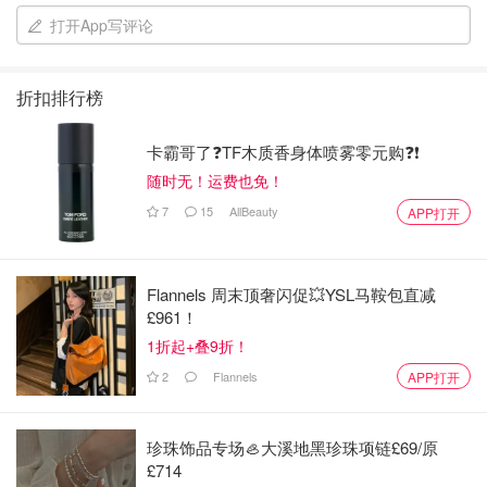
有种品种带甜味
打开App写评论
辣度：80,000-400,000
适用：芒果酸辣酱、薄荷辣酱、番茄辣酱
• Rocoto Pepper
折扣排行榜
微型的甜椒，有橙色、黄褐色和红色，有水果味
辣度：100.000 - 250.000
卡霸哥了❓TF木质香身体喷雾零元购❓❗
适用：常用于salsa酱，Solterito De Quinua
随时无！运费也免！
Ghost Pepper
7
15
AllBeauty
APP打开
来自印度东北部，据说是世界上最辣的辣椒，但
我后来查了还有更辣的，再辣的不想写了到此为
止了
Flannels 周末顶奢闪促💥YSL马鞍包直减
辣度：1,000,000+
£961！
适合：辣死别人，说一些特辣炸鸡用的这个
1折起+叠9折！
2
Flannels
APP打开
珍珠饰品专场🦪大溪地黑珍珠项链£69/原
£714