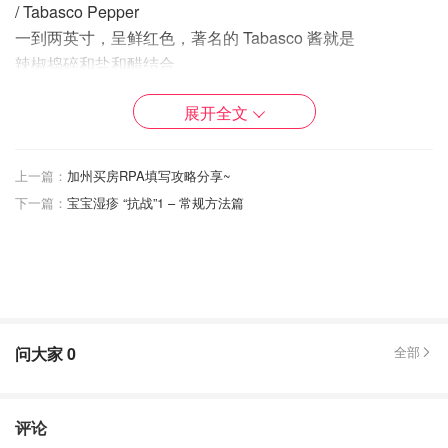
/ Tabasco Pepper
一到两英寸，呈鲜红色，著名的 Tabasco 酱就是
辣椒捣碎和盐和醋结合
辣度：30,000-60,000
展开全文
适合：脆皮鸡肉三明治、猪里脊肉沙拉
piripiri非洲魔鬼椒
斯瓦希里语表示鸟眼辣椒，反正狠辣
上一篇：
加州买房RPA填写攻略分享~
辣度：150,000-350,000
下一篇：
宝宝湿疹 “抗战”1 – 常规方法篇
适合：piri Piri虾和鸡肉什么的
›Habañero Pepper
小巧玲珑．与苏格兰红帽同属一个家族，自荒果
味．墨西哥和加勒比地区被做为辣酱材料
辣度：150,000-350,000
适合：腌桃子、腌制猪排
问大家
0
全部
Scotch Bonnet
据说名字是因为和苏格兰男人戴的 tam。
shanter帽子相似，也是加勒比地区的调味料，
评论