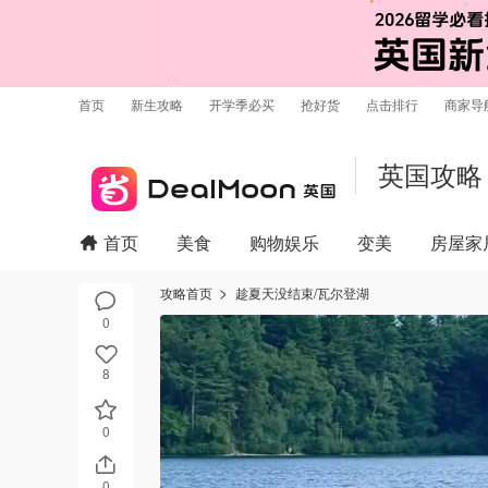
首页
新生攻略
开学季必买
抢好货
点击排行
商家导
英国攻略
首页
美食
购物娱乐
变美
房屋家
攻略首页
趁夏天没结束/瓦尔登湖
0
8
0
0