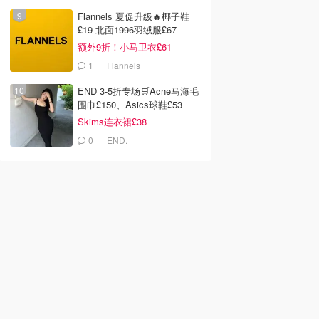
Flannels 夏促升级🔥椰子鞋
£19 北面1996羽绒服£67
额外9折！小马卫衣£61
1
Flannels
END 3-5折专场🛒Acne马海毛
围巾£150、Asics球鞋£53
Skims连衣裙£38
0
END.