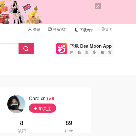
联系我们
英国
登录
下载App
🇺🇸
美国
下载 DealMoon App
体验更多精彩
🇨🇳
中国
🇨🇦
加拿大
🇬🇧
英国
🇩🇪
德国
Carolxr
5
🇫🇷
加关注
法国
🇮🇹
8
89
意大利
笔记
粉丝
🇦🇺
澳洲