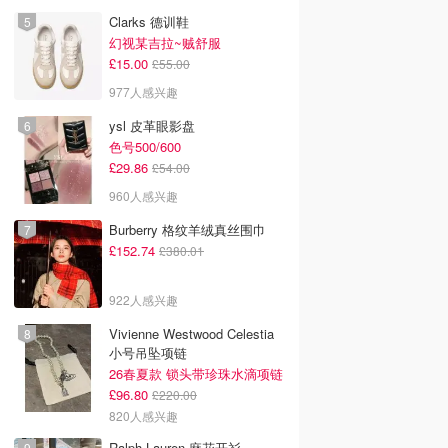
Clarks 德训鞋
幻视某吉拉~贼舒服
£15.00
£55.00
977人感兴趣
ysl 皮革眼影盘
色号500/600
£29.86
£54.00
960人感兴趣
Burberry 格纹羊绒真丝围巾
£152.74
£380.01
922人感兴趣
Vivienne Westwood Celestia
小号吊坠项链
26春夏款 锁头带珍珠水滴项链
£96.80
£220.00
820人感兴趣
Ralph Lauren 麻花开衫