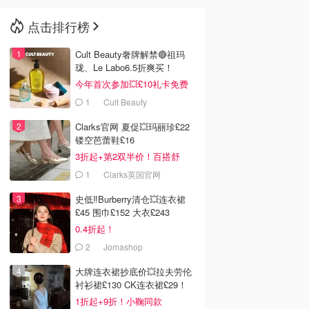
点击排行榜
🇳🇿
新西兰
Cult Beauty奢牌解禁🔴祖玛
珑、Le Labo6.5折爽买！
今年首次参加💥£10礼卡免费
拿
1
Cult Beauty
Clarks官网 夏促💥玛丽珍£22
镂空芭蕾鞋£16
3折起+第2双半价！百搭舒
服！
1
Clarks英国官网
史低‼️Burberry清仓💥连衣裙
£45 围巾£152 大衣£243
0.4折起！
2
Jomashop
大牌连衣裙抄底价💥拉夫劳伦
衬衫裙£130 CK连衣裙£29！
1折起+9折！小鞠同款