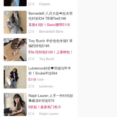
Ganni£88
0
Frasers
Bernardelli 八月大促📢拉夫劳
伦衬衫£34 TB潮Tee£198
直接4.5折！Gucci腰带£115
0
Bernardelli Store
Tory Burch 半价包包专场‼️ 草
编托特包£185
Ella 托特包£125！上课神包！
0
Tory Burch
Lululemon好价🖤羽绒马甲半
价！Scuba半拉£64
£119
£228
0
lululemon
Ralph Lauren 人手一件针织衫
🧶麻花针织衫£75
5折起！超多热门色🎨
0
Ralph Lauren