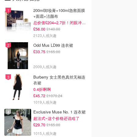
200ml卸妆膏+100ml急救面膜
+面霜+洁颜布
总价值£204=2.7折！闭眼冲这套！
£56.00
£140.00
2123人感兴趣
Odd Mus LD99 连衣裙
£33.75
£165.00
2009人感兴趣
Burberry 女士黑色真丝无袖连
衣裙
0.4折啊啊
£45.72
£1070.24
1019人感兴趣
Exclusive Muse No. 1 连衣裙
超法式~这个价格还说啥了
£29.70
£165.00
1015人感兴趣