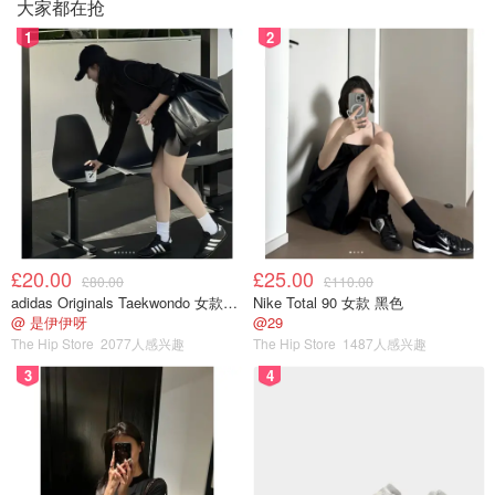
大家都在抢
1
2
£20.00
£25.00
£80.00
£110.00
adidas Originals Taekwondo 女款黑色运动鞋
Nike Total 90 女款 黑色
@ 是伊伊呀
@29
The Hip Store
2077人感兴趣
The Hip Store
1487人感兴趣
3
4