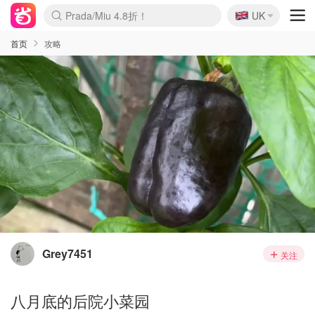
🇬🇧
Prada/Miu 4.8折！
UK
麦卢卡蜂蜜夏促！个位数！
啥？必胜客披萨5折！
首页
攻略
Grey7451
关注
八月底的后院小菜园