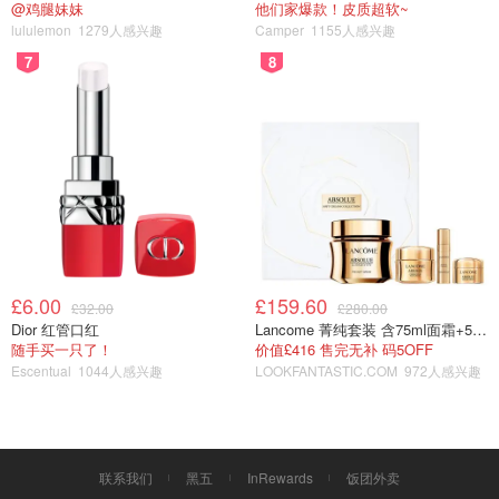
@鸡腿妹妹
他们家爆款！皮质超软~
lululemon
1279人感兴趣
Camper
1155人感兴趣
7
8
£6.00
£159.60
£32.00
£280.00
Dior 红管口红
Lancome 菁纯套装 含75ml面霜+5ml精华+5ml眼霜
随手买一只了！
价值£416 售完无补 码5OFF
Escentual
1044人感兴趣
LOOKFANTASTIC.COM
972人感兴趣
联系我们
黑五
InRewards
饭团外卖