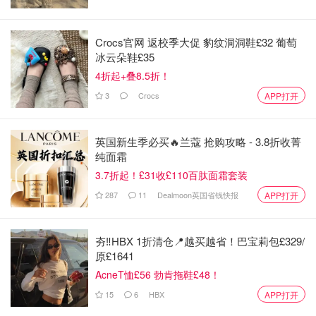
Crocs官网 返校季大促 豹纹洞洞鞋£32 葡萄
冰云朵鞋£35
4折起+叠8.5折！
3
Crocs
APP打开
英国新生季必买🔥兰蔻 抢购攻略 - 3.8折收菁
纯面霜
3.7折起！£31收£110百肽面霜套装
287
11
Dealmoon英国省钱快报
APP打开
夯‼️HBX 1折清仓📍越买越省！巴宝莉包£329/
原£1641
AcneT恤£56 勃肯拖鞋£48！
小动物们来捣蛋，专啃秋葵的叶子.秋葵倒没受影响.网眼布
盖着保护着剩余的叶子，希望长高些，会好些.两个大秋葵
15
6
HBX
APP打开
开始留种，好长啊，一巴掌长了.