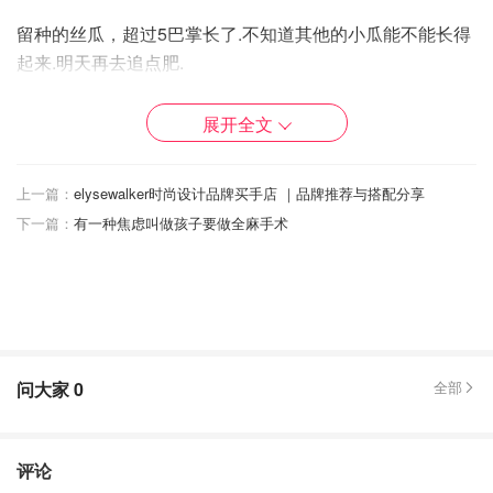
留种的丝瓜，超过5巴掌长了.不知道其他的小瓜能不能长得
起来.明天再去追点肥.
展开全文
上一篇：
elysewalker时尚设计品牌买手店 ｜品牌推荐与搭配分享
下一篇：
有一种焦虑叫做孩子要做全麻手术
问大家
0
全部
评论