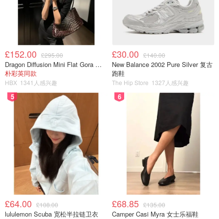
£152.00
£30.00
£295.00
£140.00
Dragon Diffusion Mini Flat Gora 深棕色手提包
New Balance 2002 Pure Silver 复古
朴彩英同款
跑鞋
HBX
1341人感兴趣
The Hip Store
1327人感兴趣
5
6
£64.00
£68.85
£108.00
£135.00
lululemon Scuba 宽松半拉链卫衣
Camper Casi Myra 女士乐福鞋