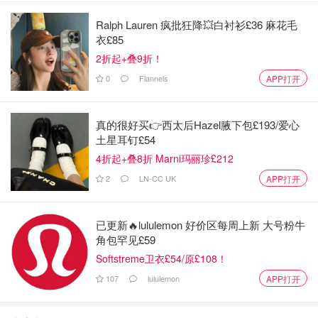
Ralph Lauren 疯批狂降💥白衬衫£36 麻花毛
衣£85
2折起+叠9折！
0
Flannels
APP打开
真的很好买👉西太后Hazel腋下包£193/爱心
土星耳钉£54
4折起+叠8折 Marni玛丽珍£212
2
LN-CC UK
APP打开
已更新🔥lululemon 好价区每周上新 大号粉牛
角包罕见£59
Softstreme卫衣£54/原£108！
107
lululemon
APP打开