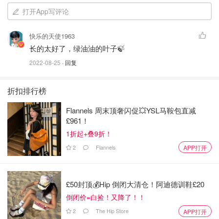
打开App写评论
快乐的天使1963
长的太好了，绿油油的叶子🍃
2022-08-25
· 回复
折扣排行榜
Flannels 周末顶奢闪促💥YSL马鞍包直减
£961！
1折起+叠9折！
2
Flannels
APP打开
£50封顶💰Hip 倒闭大清仓！阿迪德训鞋£20
倒闭价=白捡！又降了！！
2
The Hip Store
APP打开