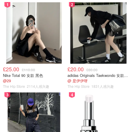
1
2
£25.00
£20.00
£110.00
£80.00
Nike Total 90 女款 黑色
adidas Originals Taekwondo 女款黑色运动鞋
@29
@ 是伊伊呀
The Hip Store
2114人感兴趣
The Hip Store
1831人感兴趣
3
4