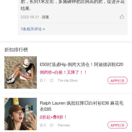
肥，长到1米左右，多施磷钾肥比例高的肥，促进开花
结果.
2022-08-21
· 回复
7条相关评论
折扣排行榜
£50封顶💰Hip 倒闭大清仓！阿迪德训鞋£20
倒闭价=白捡！又降了！！
1
The Hip Store
APP打开
Ralph Lauren 疯批狂降💥白衬衫£36 麻花毛
衣£85
2折起+叠9折！
0
Flannels
APP打开