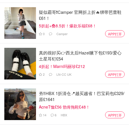
疑似霸哥❗️Camper 官网折上折🔥绑带芭蕾鞋
£61！
5折起+叠8.5折！爆款乐福£68！
0
Camper
APP打开
真的很好买👉西太后Hazel腋下包£193/爱心
土星耳钉£54
4折起！Marni玛丽珍£212
2
LN-CC UK
APP打开
夯‼️HBX 1折清仓📍越买越省！巴宝莉包£329/
原£1641
AcneT恤£56 勃肯拖鞋£48！
14
6
HBX
APP打开