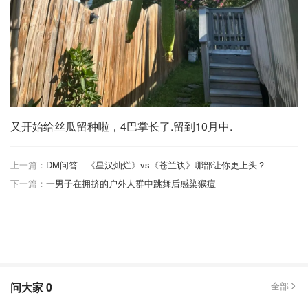
又开始给丝瓜留种啦，4巴掌长了.留到10月中.
上一篇：
DM问答｜《星汉灿烂》vs《苍兰诀》哪部让你更上头？
下一篇：
一男子在拥挤的户外人群中跳舞后感染猴痘
问大家
0
全部