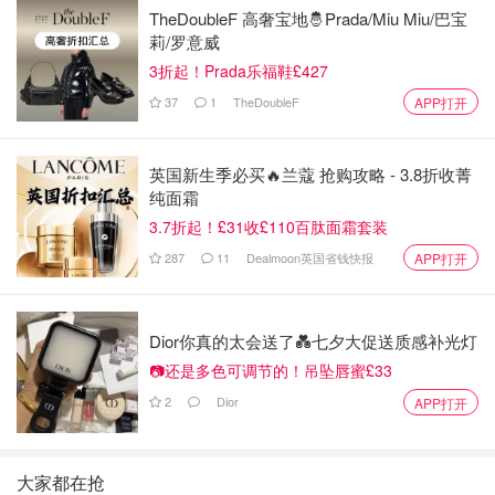
TheDoubleF 高奢宝地🤴Prada/Miu Miu/巴宝
莉/罗意威
3折起！Prada乐福鞋£427
37
1
TheDoubleF
APP打开
英国新生季必买🔥兰蔻 抢购攻略 - 3.8折收菁
纯面霜
3.7折起！£31收£110百肽面霜套装
287
11
Dealmoon英国省钱快报
APP打开
Dior你真的太会送了💑七夕大促送质感补光灯
📷还是多色可调节的！吊坠唇蜜£33
2
Dior
APP打开
大家都在抢