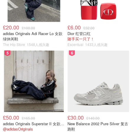
£20.00
£6.00
£100.00
£32.00
adidas Originals Adi Racer Lo 女款
Dior 红管口红
绿休闲鞋
随手买一只了！
The Hip Store
1548人感兴趣
Escentual
1433人感兴趣
5
6
£50.00
£30.00
£165.00
£140.00
adidas Originals Superstar II 女款串珠休闲鞋 黑色
New Balance 2002 Pure Silver 复古
@adidasOriginals
跑鞋