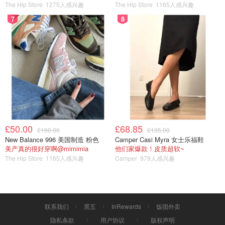
The Hip Store
1275人感兴趣
The Hip Store
1165人感兴趣
7
8
£50.00
£68.85
£190.00
£135.00
New Balance 996 美国制造 粉色
Camper Casi Myra 女士乐福鞋
美产真的很好穿啊@mimimia
他们家爆款！皮质超软~
The Hip Store
1165人感兴趣
Camper
979人感兴趣
联系我们
黑五
InRewards
饭团外卖
隐私条款
用户协议
版权声明