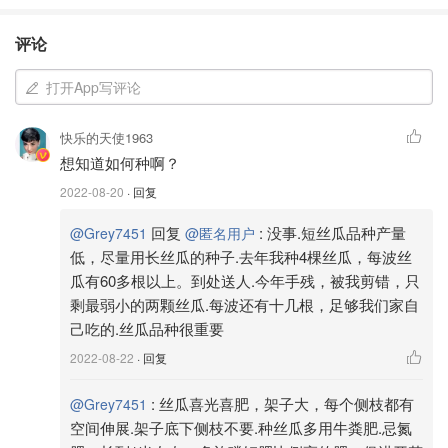
评论
打开App写评论
快乐的天使1963
想知道如何种啊？
2022-08-20
· 回复
回复
:
没事.短丝瓜品种产量
@Grey7451
@匿名用户
低，尽量用长丝瓜的种子.去年我种4棵丝瓜，每波丝
瓜有60多根以上。到处送人.今年手残，被我剪错，只
剩最弱小的两颗丝瓜.每波还有十几根，足够我们家自
己吃的.丝瓜品种很重要
2022-08-22
· 回复
:
丝瓜喜光喜肥，架子大，每个侧枝都有
@Grey7451
空间伸展.架子底下侧枝不要.种丝瓜多用牛粪肥.忌氮