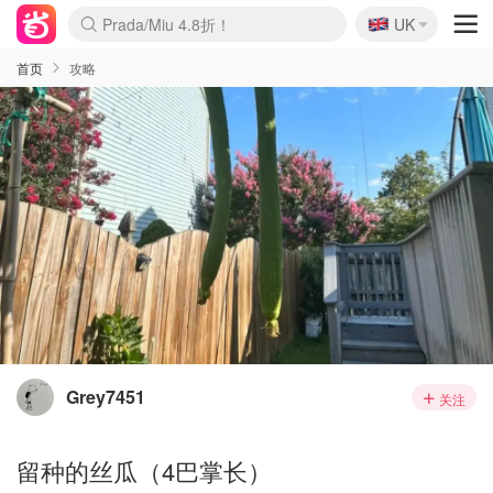
🇬🇧
Prada/Miu 4.8折！
UK
麦卢卡蜂蜜夏促！个位数！
啥？必胜客披萨5折！
首页
攻略
Grey7451
关注
留种的丝瓜（4巴掌长）