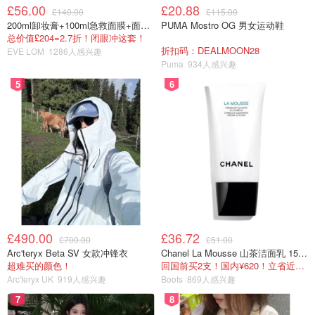
£56.00
£20.88
£140.00
£115.00
用了柔顺的清洒和浓郁的米烧酒，一点糖用古老的酿造
200ml卸妆膏+100ml急救面膜+面霜+洁颜布
PUMA Mostro OG 男女运动鞋
方法，把它酿上半年，让他更融合。
总价值£204=2.7折！闭眼冲这套！
折扣码：DEALMOON28
EVE LOM
1286人感兴趣
Puma
934人感兴趣
3⃣️
本格梅酒
5
6
£490.00
£36.72
£700.00
£51.00
Arc'teryx Beta SV 女款冲锋衣
Chanel La Mousse 山茶洁面乳 150ml
超难买的颜色！
回国前买2支！国内¥620！立省近一半！
Arc'teryx UK
919人感兴趣
Boots
869人感兴趣
梅酒一般有两种做法。
7
8