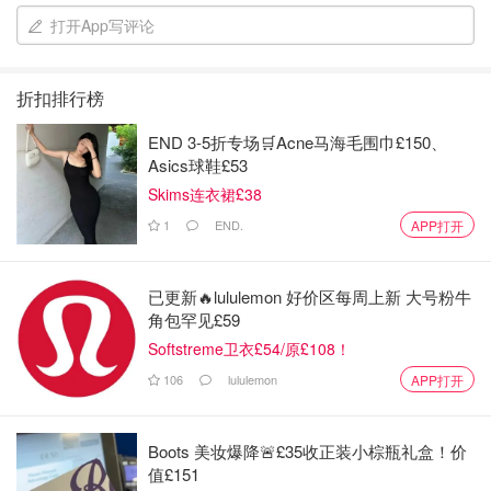
它酿得很认真。很贵的清水白桃，有点贵的冰糖，品质
打开App写评论
不错的连续蒸馏烧酒，防酸化剂依然是维C。没有添加
任何香料和防腐剂，每个字眼都写满了成本。
折扣排行榜
但最昂贵的成本是时间。这瓶不是调配酒，而是真正用
桃子酿的酒。把桃子仔细剥皮后，放入基酒中，花上大
END 3-5折专场🛒Acne马海毛围巾£150、
半年才能酿成。所以它喝起来，带有一丝发酵的柔顺香
Asics球鞋£53
气。
Skims连衣裙£38
味道是任何酒厂都无法复制‼️
1
END.
APP打开
2⃣️
柚子酒
已更新🔥lululemon 好价区每周上新 大号粉牛
角包罕见£59
Softstreme卫衣£54/原£108！
106
lululemon
APP打开
Boots 美妆爆降🚨£35收正装小棕瓶礼盒！价
值£151