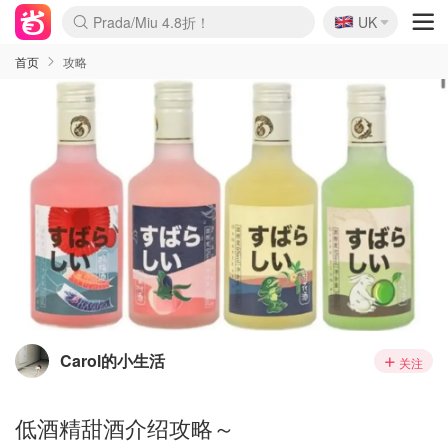
🇬🇧
Prada/Miu 4.8折！
UK
麦卢卡蜂蜜夏促！个位数！
啥？必胜客披萨5折！
首页
攻略
Carol的小生活
关注
低酒精甜酒介绍攻略～