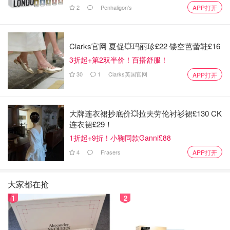
造酒精，糖类。无香料添加，无防腐剂，可以放心喝。
2
Penhaligon's
APP打开
北岛柚子梅酒
酒精度7，酒精感低，酸甜口，甜度高。
Clarks官网 夏促💥玛丽珍£22 镂空芭蕾鞋£16
这瓶用的是国产柚子和熟透了的梅子果肉，甜得很丰
3折起+第2双半价！百搭舒服！
富、又有果肉香。基底是甜甜的御代荣清酒，没有香料
30
1
Clarks英国官网
APP打开
和添加物。
北岛盐柚子
轻柔的柚子酒差不多从这里就官告结束了。北岛是大朋
大牌连衣裙抄底价💥拉夫劳伦衬衫裙£130 CK
友和小朋友都可以喝的一瓶、酒精
连衣裙£29！
度7、有一点轻柔的酒味。加了一点天然海盐
1折起+9折！小鞠同款Ganni£88
使柚子酒一下子就沉稳，柔和、香甜了起来。
4
Frasers
APP打开
这瓶也是无香料，无添加，使用了北岛家甜甜的御代荣
清酒_ 还有一点果糖、从味道的考量和原料，酿造工艺
大家都在抢
上来讲，都是无可挑剔。
1
2
值得尊敬的一瓶‼️兑生啤非常好喝！
寒红梅柚子vuzuwhite