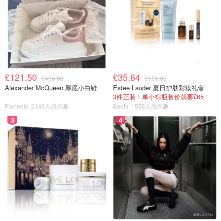
酒精度8，酒精感有一些。
这瓶开始，不管甜不甜，柚子的浓度和酪味都
下子上去了。不喜欢酸味的朋友们可以适时放弃了。
这瓶是可尔必思梅酒。浓都的酸甜口。可以适当兑点东
西，柚子用得比较奢侈、兼用了酿造酒精和清酒，不使
用香料，色素他添加剂。
£121.50
£35.64
£450.00
£151.00
寒红梅茶贯
Alexander McQueen 厚底小白鞋
Estee Lauder 夏日护肤彩妆礼盒
3件正装！单小棕瓶售价就要£65！
酒酒精度7酒精感有，柚子加得又多又浓，是比
Flannels
2146人感兴趣
Boots
1558人感兴趣
较甜的极致酸口。它有柚子独有的苦味。老酒鬼称之为
3
4
清香、我有一点不行。
这瓶不管喜不喜欢． 我得承认它成本很高．无论从高
达35%的果汁含量，还是这奢侈的清酒使用量上。除了
一点糖，它啥也没加，是瓶原汁原味的果酒。
室町手榨柚子酒
酒精度8-9度，这瓶是我喝过最浓郁，也最像酒的柚子
酒。柚子是漂亮的小柚子，看起来就又甜又浓，又是手
榨的，就更加浓郁了。