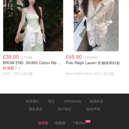
梅子汁兑酒，可以速成，如果再舍不得成本，就少放点梅子
汁，多放点添加剂。
另一种是用梅子泡酒、酿造时间半年起步，甚至有长达二十
年的，被称为本格梅酒。我们在这里只讨论本格梅酒。
美人梅酒
这酒的定价就很不科学，明明是本格梅酒
价格比假酒还便宜。但是看看包装，懂了。
£38.00
£45.90
£75.00
£102.00
这家酒厂老板应该是个实诚人儿，味道中规中矩，有清
BROW END. SKIMS Cotton Rib 长款背心连衣裙 薄荷绿
Polo Ralph Lauren 长袖休闲衬衫
好清新！！
新的梅子香气，酸酸甜甜，口感柔和。
END.
783人感兴趣
Bernardelli Store
620人感兴趣
酿造用了鹿儿岛的本格烧酒、和很贵的纪州南高梅，但
梅子的用量不够扎实，所以用了一点香料增香，不添加
着色剂和其他添加剂。
这个香料用得就很妙很温柔，不禁想赞美。
联系我们
黑五
InRewards
饭团外卖
寒红梅吟酿梅酒
隐私条款
用户协议
版权声明
寒红梅，永远的神！！
触屏版
电脑版
下载App
但也不排除有人会觉得她像止咳糖浆。