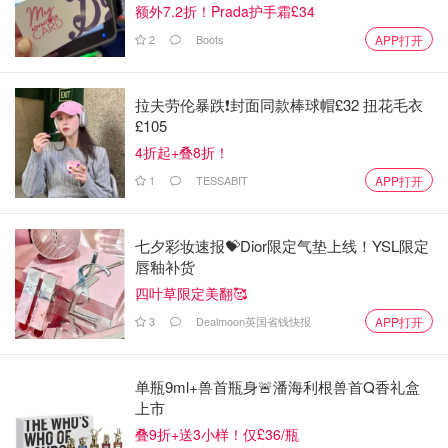
额外7.2折！Prada护手霜£34
2
Boots
APP打开
拉夫劳伦暴跌❗️封面同款棒球帽£32 扭花毛衣
£105
4折起+叠8折！
1
TESSABIT
APP打开
七夕彩妆速报💝Dior限定气垫上线！YSL限定
甜度適中且帶有清爽果香的「柚子酒」，是日本具有代表性
唇釉补货
的水果酒之一
四叶草限定美翻🥰
3
Dealmoon英国省钱快报
APP打开
青短柚子
酒精度8，酒精感无，又甜又柔，放心饮用。
青短柚子柔和香甜的味道，来自手工榨取。
单瓶9ml+兽首瓶身🚨潘海利根兽首Q香礼盒
因为人手是无法榨干柚子的，只能榨出最甜的那一道，
上市
而且保留了柔和的果油。其他用料都很正常地实在，酿
叠9折+送3小样！仅£36/瓶