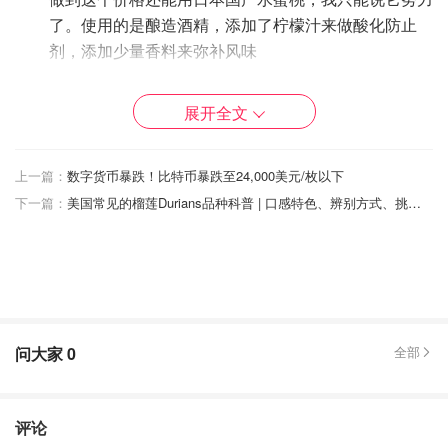
了。使用的是酿造酒精，添加了柠檬汁来做酸化防止
剂，添加少量香料来弥补风味
性价比很高的一瓶。
嘉美心白桃
展开全文
酒精度8，有一点柔顺的酒香。冈山白桃50人民币一
个，它家用得很大气。代价是可怜的酒厂为了省点成
上一篇：
数字货币暴跌！比特币暴跌至24,000美元/枚以下
本，到了桃子季要漫山遍野亲自摘桃子，还得连夜削皮
下一篇：
美国常见的榴莲Durians品种科普 | 口感特色、辨别方式、挑选技巧、花样吃法、榴莲味美食推荐
酿酒。跟蜜桃口感不一样
更加水当当，喝起来是很清澈的。基酒是带一点米香的
柔顺（且成本高的）清酒，喝得出来酒味。没有添加香
精和防腐剂，
加了一点柚子汁平衡味道和酸化防止。
缺点是不适合兑苏打水，很快就喝完了。
问大家
0
全部
室町昔话清水白桃
酒精度8.5，酒精感有，小废物退避，这是我们酒鬼的
评论
消遣酒。