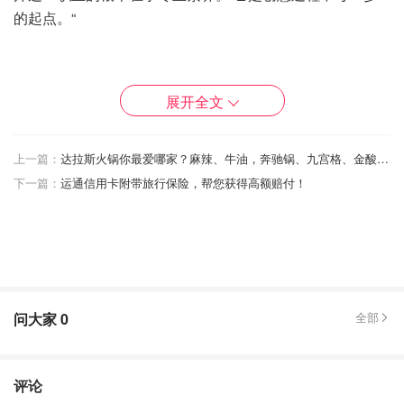
的起点。“
为 Fendi 效力之后， 他和 Maria Grazia Chiuri 一同加盟了
展开全文
Valentino，为全新的配饰系列投入热情。 一场挑战就此拉
开序幕：从连衣裙到其他 Valentino 高定系列，传承品牌精
上一篇：
达拉斯火锅你最爱哪家？麻辣、牛油，奔驰锅、九宫格、金酸汤~~~
神、延续创始家族的传统、技艺与创意。 永无止境的探索
下一篇：
运通信用卡附带旅行保险，帮您获得高额赔付！
精神体现在各方各面。 2008年，Pierpaolo Piccioli 和
Maria Grazia Chiuri 被共同任命为 Valentino 的创意总监。
问大家
0
全部
评论