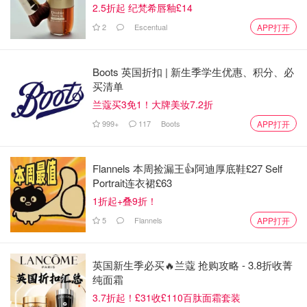
2.5折起 纪梵希唇釉£14
2
Escentual
APP打开
Boots 英国折扣 | 新生季学生优惠、积分、必
买清单
兰蔻买3免1！大牌美妆7.2折
999+
117
Boots
APP打开
Flannels 本周捡漏王👍阿迪厚底鞋£27 Self
Portrait连衣裙£63
1折起+叠9折！
“我对人文主义颇感兴趣，它滋养了创造力。 对我而言，构
5
Flannels
APP打开
建时装屋的人文纽带是尽可能配备卓越的团队。 我在这里
深刻意识到，没有对传统的深入了解，就没有创新。 与此
同时，我清楚从这种认知衍生的限制感会赋予你思索如何驾
英国新生季必买🔥兰蔻 抢购攻略 - 3.8折收菁
驭它的自由。 综上所述，这将成为 Valentino 新的发展方
纯面霜
向。 一种人性化的叙事即将被书写，它既充满个性又不失
3.7折起！£31收£110百肽面霜套装