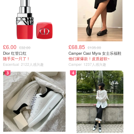
£6.00
£68.85
£32.00
£135.00
Dior 红管口红
Camper Casi Myra 女士乐福鞋
随手买一只了！
他们家爆款！皮质超软~
Escentual
2122人感兴趣
Camper
1237人感兴趣
3
4