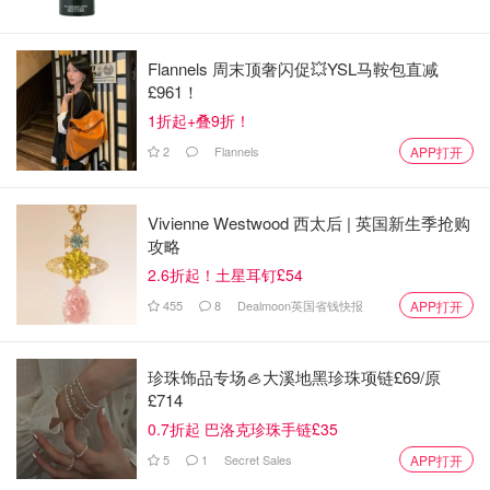
Flannels 周末顶奢闪促💥YSL马鞍包直减
£961！
1折起+叠9折！
2
Flannels
APP打开
Vivienne Westwood 西太后 | 英国新生季抢购
攻略
2.6折起！土星耳钉£54
455
8
Dealmoon英国省钱快报
APP打开
珍珠饰品专场🦪大溪地黑珍珠项链£69/原
£714
0.7折起 巴洛克珍珠手链£35
5
1
Secret Sales
APP打开