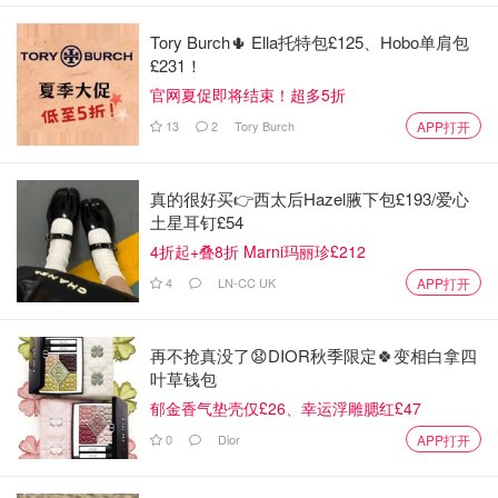
Tory Burch🌵 Ella托特包£125、Hobo单肩包
£231！
官网夏促即将结束！超多5折
13
2
Tory Burch
APP打开
真的很好买👉西太后Hazel腋下包£193/爱心
土星耳钉£54
4折起+叠8折 Marni玛丽珍£212
4
LN-CC UK
APP打开
再不抢真没了😧DIOR秋季限定🍀变相白拿四
叶草钱包
郁金香气垫壳仅£26、幸运浮雕腮红£47
0
Dior
APP打开