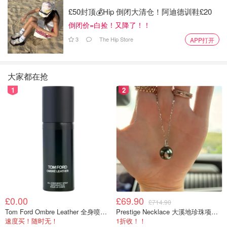
£50封顶💰Hip 倒闭大清仓！阿迪德训鞋£20
倒闭价=白捡！又降了！！
3
The Hip Store
APP打开
大家都在抢
1
2
£0.00
£69.90
£714.90
Tom Ford Ombre Leather 全身喷雾 150ml
Prestige Necklace 大溪地珍珠项链 10-11mm
速度买！随时无！
1折收！！