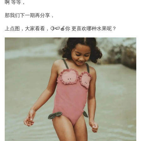
啊 等等，
那我们下一期再分享，
上点图，大家看看，🍋🍉🍎你 更喜欢哪种水果呢？