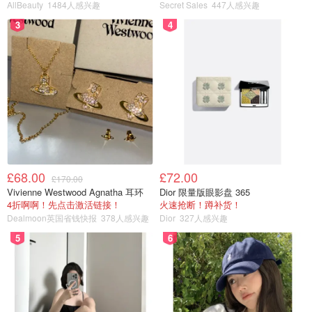
AllBeauty
1484人感兴趣
Secret Sales
447人感兴趣
3
4
£68.00
£72.00
£170.00
Vivienne Westwood Agnatha 耳环
Dior 限量版眼影盘 365
4折啊啊！先点击激活链接！
火速抢断！蹲补货！
Dealmoon英国省钱快报
378人感兴趣
Dior
327人感兴趣
5
6