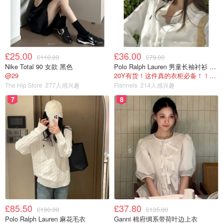
£25.00
£36.00
£110.00
£79.00
Nike Total 90 女款 黑色
Polo Ralph Lauren 男童长袖衬衫 Oxford
@29
20Y有货！这件真的衣柜必备！！@蜜子不爱吃
The Hip Store
277人感兴趣
Flannels
214人感兴趣
7
8
£85.50
£37.80
£190.00
£135.00
Polo Ralph Lauren 麻花毛衣
Ganni 棉府绸系带荷叶边上衣