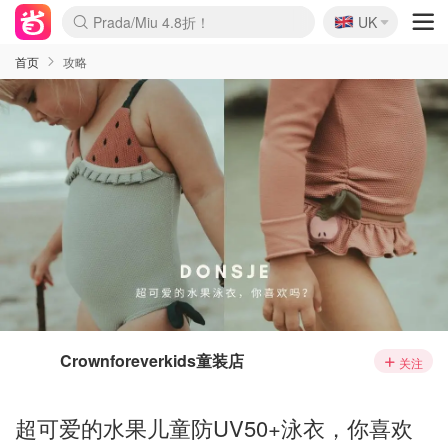
🇬🇧
Prada/Miu 4.8折！
UK
麦卢卡蜂蜜夏促！个位数！
啥？必胜客披萨5折！
首页
攻略
Crownforeverkids童装店
关注
超可爱的水果儿童防UV50+泳衣，你喜欢