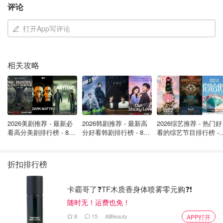
评论
打开App写评论
相关攻略
2026美剧推荐 - 最新必
2026韩剧推荐 - 最新高
2026综艺推荐 - 热门好
看高分美剧排行榜 - 8月
分好看韩剧排行榜 - 8月
看的综艺节目排行榜 - 
最新: 《​​足球教练 》第
最新：丁海寅《我的荒
月最新:《​​伦敦合伙人
四季回归！
糖恋爱 》上线❣️
回归啦
折扣排行榜
卡霸哥了❓TF木质香身体喷雾零元购❓❗
随时无！运费也免！
8
15
AllBeauty
APP打开