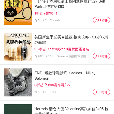
Flannels 本周捡漏王👍阿迪厚底鞋£27 Self
Portrait连衣裙£63
1折起+叠9折！
5
Flannels
APP打开
英国新生季必买🔥兰蔻 抢购攻略 - 3.8折收菁
纯面霜
3.7折起！£31收£110百肽面霜套装
287
11
Dealmoon英国省钱快报
APP打开
END. 爆款球鞋抄底！adidas、Nike、
Salomon
3折起 Puma赛车鞋£27
8
END.
APP打开
Harrods 清仓大促 Valentino高跟凉鞋£495 拉
夫劳伦毛衣£43