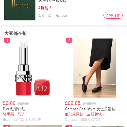
4折起！
0
Harrods
APP打开
大家都在抢
1
2
£6.00
£68.85
£32.00
£135.00
Dior 红管口红
Camper Casi Myra 女士乐福鞋
随手买一只了！
他们家爆款！皮质超软~
Escentual
2243人感兴趣
Camper
1088人感兴趣