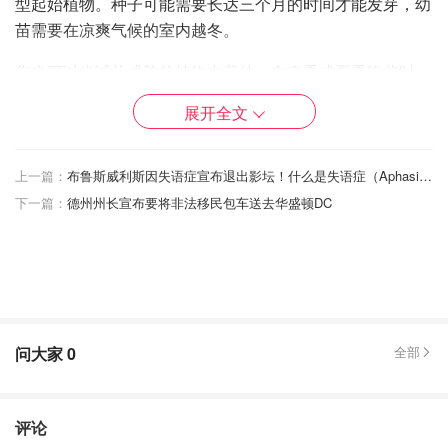
型起始植物。种子可能需要长达三个月的时间才能发芽，幼
苗需要在凉爽气候的室内越冬。
您也可以尝试从成熟的植物中剪枝。在春季或夏季晚些时
候，当茎更成熟时，将软木切割几英寸。
展开全文
种植薰衣草，相距 2 到 3 英尺。植物的高度通常在 1 到 3
英尺之间。
上一篇：
布鲁斯威利斯因失语症宣布退出影坛！什么是失语症（Aphasia）？如何治疗？
下一篇：
德州州长宣布要将非法移民包车送去华盛顿DC
添加覆盖物（岩石或豌豆砾石效果特别好）以将杂草保持在
最低限度。然而，保持覆盖物远离薰衣草植物的树冠，以防
止过多的水分和根部腐烂。
晒晒圈播种节
问大家
0
全部
评论