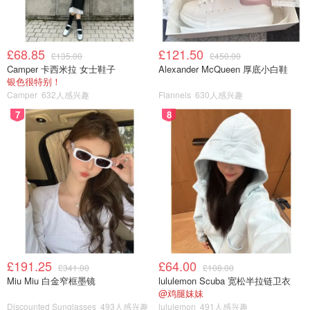
£68.85
£121.50
£135.00
£450.00
Camper 卡西米拉 女士鞋子
Alexander McQueen 厚底小白鞋
银色很特别！
Camper
632人感兴趣
Flannels
630人感兴趣
7
8
£191.25
£64.00
£341.00
£108.00
Miu Miu 白金窄框墨镜
lululemon Scuba 宽松半拉链卫衣
@鸡腿妹妹
Discounted Sunglasses
493人感兴趣
lululemon
491人感兴趣