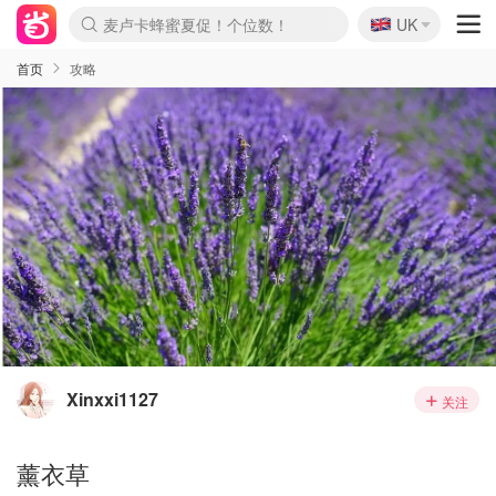
🇬🇧
麦卢卡蜂蜜夏促！个位数！
UK
Prada/Miu 4.8折！
啥？必胜客披萨5折！
首页
攻略
Xinxxi1127
关注
薰衣草