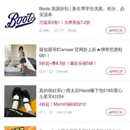
Boots 英国折扣 | 新生季学生优惠、积分、必
买清单
兰蔻买3免1！大牌美妆7.2折
999+
117
Boots
APP打开
疑似霸哥❗️Camper 官网折上折🔥绑带芭蕾鞋
£61！
5折起+叠8.5折！爆款乐福£68！
0
Camper
APP打开
真的很好买👉西太后Hazel腋下包£193/爱心
土星耳钉£54
4折起！Marni玛丽珍£212
1
LN-CC UK
APP打开