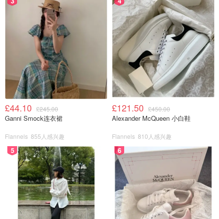
3
4
£44.10
£121.50
£245.00
£450.00
Ganni Smock连衣裙
Alexander McQueen 小白鞋
Flannels
855人感兴趣
Flannels
810人感兴趣
5
6