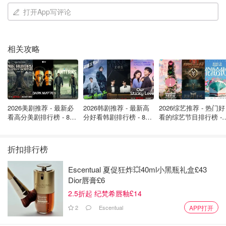
打开App写评论
相关攻略
2026美剧推荐 - 最新必
2026韩剧推荐 - 最新高
2026综艺推荐 - 热门好
看高分美剧排行榜 - 8月
分好看韩剧排行榜 - 8月
看的综艺节目排行榜 - 
最新: 《​​足球教练 》第
最新：丁海寅《我的荒
月最新:《​​伦敦合伙人
四季回归！
糖恋爱 》上线❣️
回归啦
折扣排行榜
Escentual 夏促狂炸💥40ml小黑瓶礼盒£43
Dior唇膏£6
2.5折起 纪梵希唇釉£14
2
Escentual
APP打开