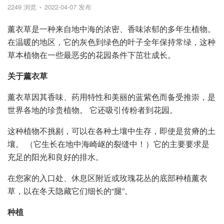
2249 浏览
2022-04-07 发布
薰衣草是一种来自地中海的浓密、香味浓郁的多年生植物。
在温暖的地区，它的灰色到绿色的叶子全年保持常绿，这种
草本植物在一些最恶劣的花园条件下茁壮成长。
关于薰衣草
薰衣草因其香味、药用特性和美丽的蓝紫色而备受推崇，是
世界各地的珍贵植物。 它还吸引传粉者到花园。
这种植物不挑剔，可以在各种土壤中生存，即使是贫瘠的土
壤。 （它生长在地中海崎岖的裂缝中！）它的主要要求是
充足的阳光和良好的排水。
在您家的入口处、休息区附近或玫瑰花丛的底部种植薰衣
草，以在冬天隐藏它们细长的“腿”。
种植