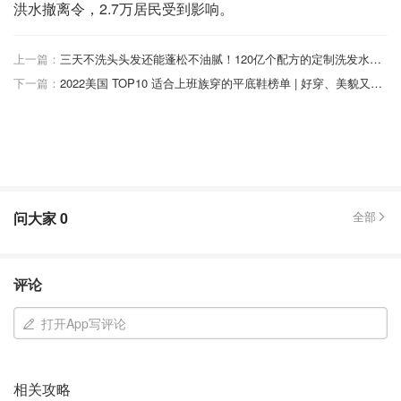
洪水撤离令，2.7万居民受到影响。
上一篇：
三天不洗头头发还能蓬松不油腻！120亿个配方的定制洗发水YYDS！
下一篇：
2022美国 TOP10 适合上班族穿的平底鞋榜单 | 好穿、美貌又百搭的平底鞋推荐，每一双都好喜欢！
问大家
0
全部
评论
打开App写评论
相关攻略