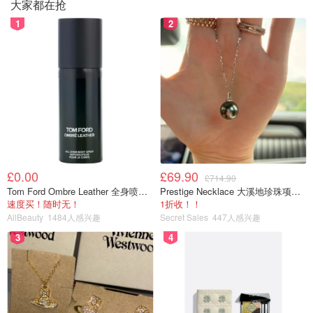
大家都在抢
1
2
£0.00
£69.90
£714.90
Tom Ford Ombre Leather 全身喷雾 150ml
Prestige Necklace 大溪地珍珠项链 10-11mm
速度买！随时无！
1折收！！
AllBeauty
1484人感兴趣
Secret Sales
447人感兴趣
3
4