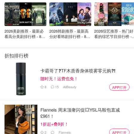
2026美剧推荐 - 最新必
2026韩剧推荐 - 最新高
2026综艺推荐 - 热门好
看高分美剧排行榜 - 8月
分好看韩剧排行榜 - 8月
看的综艺节目排行榜 - 
最新: 《​​足球教练 》第
最新：丁海寅《我的荒
月最新:《​​伦敦合伙人
四季回归！
糖恋爱 》上线❣️
回归啦
折扣排行榜
卡霸哥了❓TF木质香身体喷雾零元购❓❗
随时无！运费也免！
8
15
AllBeauty
APP打开
Flannels 周末顶奢闪促💥YSL马鞍包直减
£961！
1折起+叠9折！
2
Flannels
APP打开