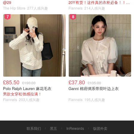
@29
20Y有货！这件真的衣柜必备！！@蜜子不爱吃
The Hip Store
277人感兴趣
Flannels
214人感兴趣
7
8
£85.50
£37.80
£190.00
£135.00
Polo Ralph Lauren 麻花毛衣
Ganni 棉府绸系带荷叶边上衣
男款女穿松弛感拉满！
Flannels
203人感兴趣
Flannels
195人感兴趣
联系我们
黑五
InRewards
饭团外卖