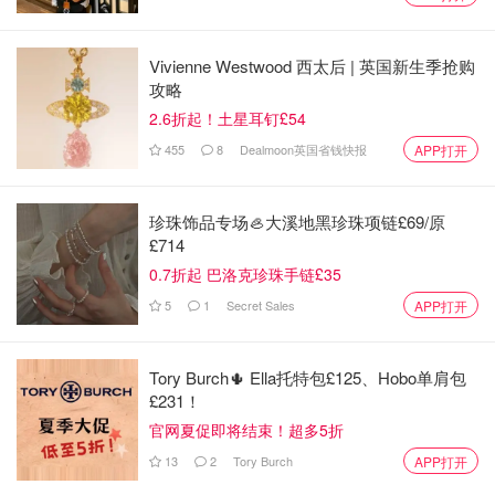
Vivienne Westwood 西太后 | 英国新生季抢购
攻略
2.6折起！土星耳钉£54
455
8
Dealmoon英国省钱快报
APP打开
珍珠饰品专场🦪大溪地黑珍珠项链£69/原
£714
0.7折起 巴洛克珍珠手链£35
5
1
Secret Sales
APP打开
Tory Burch🌵 Ella托特包£125、Hobo单肩包
£231！
官网夏促即将结束！超多5折
13
2
Tory Burch
APP打开