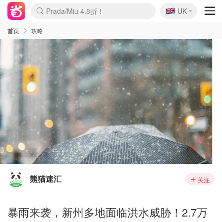
🇬🇧
Prada/Miu 4.8折！
UK
麦卢卡蜂蜜夏促！个位数！
啥？必胜客披萨5折！
首页
攻略
熊猫速汇
关注
暴雨来袭，新州多地面临洪水威胁！2.7万