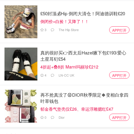
£50封顶💰Hip 倒闭大清仓！阿迪德训鞋£20
倒闭价=白捡！又降了！！
3
The Hip Store
APP打开
真的很好买👉西太后Hazel腋下包£193/爱心
土星耳钉£54
4折起+叠8折 Marni玛丽珍£212
4
LN-CC UK
APP打开
再不抢真没了😧DIOR秋季限定🍀变相白拿四
叶草钱包
郁金香气垫壳仅£26、幸运浮雕腮红£47
0
Dior
APP打开