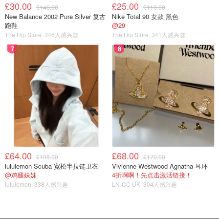
£30.00
£25.00
£140.00
£110.00
New Balance 2002 Pure Silver 复古
Nike Total 90 女款 黑色
跑鞋
@29
The Hip Store
346人感兴趣
The Hip Store
341人感兴趣
7
8
£64.00
£68.00
£108.00
£170.00
lululemon Scuba 宽松半拉链卫衣
Vivienne Westwood Agnatha 耳环
@鸡腿妹妹
4折啊啊！先点击激活链接！
lululemon
338人感兴趣
LN-CC UK
304人感兴趣