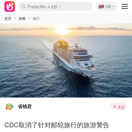
🇬🇧
Prada/Miu 4.8折！
UK
麦卢卡蜂蜜夏促！个位数！
啥？必胜客披萨5折！
首页
攻略
旅行
省钱君
关注
CDC取消了针对邮轮旅行的旅游警告