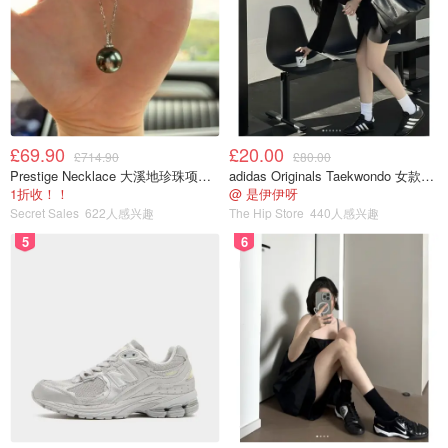
£69.90
£20.00
£714.90
£80.00
Prestige Necklace 大溪地珍珠项链 10-11mm
adidas Originals Taekwondo 女款黑色运动鞋
1折收！！
@ 是伊伊呀
Secret Sales
622人感兴趣
The Hip Store
440人感兴趣
5
6