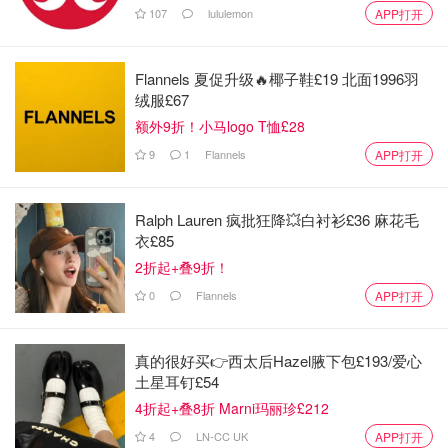
107
lululemon
APP打开
Flannels 夏促升级🔥椰子鞋£19 北面1996羽
绒服£67
额外9折！小马logo T恤£28
9
1
Flannels
APP打开
Ralph Lauren 疯批狂降💥白衬衫£36 麻花毛
衣£85
2折起+叠9折！
0
Flannels
APP打开
真的很好买👉西太后Hazel腋下包£193/爱心
土星耳钉£54
4折起+叠8折 Marni玛丽珍£212
4
LN-CC UK
APP打开