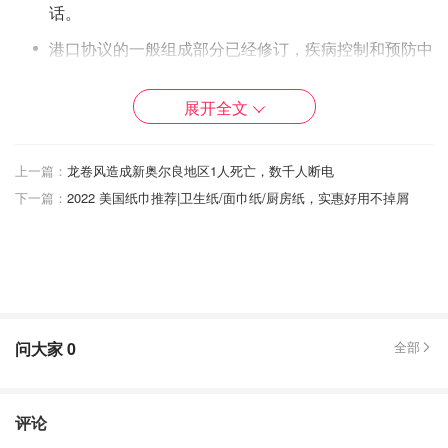
话。
港口协议的一般组成部分已经修订，疾病控制和预防中
心阐明了医疗和住房需要提交哪些文件。
展开全文
信息来源
washingtonpost
，封面来源travelpulse，版权属于
原作者。
上一篇：
龙卷风造成新奥尔良地区1人死亡，数千人断电
下一篇：
2022 美国纸巾推荐|卫生纸/面巾纸/厨房纸，实惠好用不掉屑
问大家
0
全部
评论