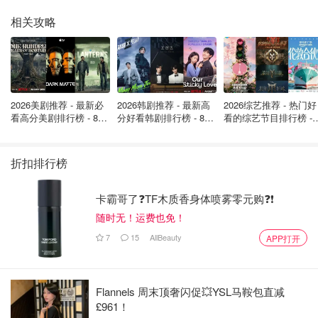
相关攻略
2026美剧推荐 - 最新必
2026韩剧推荐 - 最新高
2026综艺推荐 - 热门好
看高分美剧排行榜 - 8月
分好看韩剧排行榜 - 8月
看的综艺节目排行榜 - 
最新: 《​​足球教练 》第
最新：丁海寅《我的荒
月最新:《​​伦敦合伙人
四季回归！
糖恋爱 》上线❣️
回归啦
折扣排行榜
卡霸哥了❓TF木质香身体喷雾零元购❓❗
随时无！运费也免！
7
15
AllBeauty
APP打开
Flannels 周末顶奢闪促💥YSL马鞍包直减
£961！