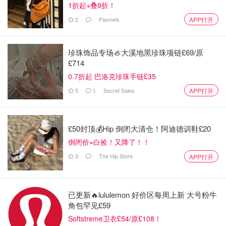
1折起+叠9折！
2
Flannels
APP打开
珍珠饰品专场🦪大溪地黑珍珠项链£69/原
£714
0.7折起 巴洛克珍珠手链£35
5
1
Secret Sales
APP打开
£50封顶💰Hip 倒闭大清仓！阿迪德训鞋£20
倒闭价=白捡！又降了！！
3
The Hip Store
APP打开
已更新🔥lululemon 好价区每周上新 大号粉牛
角包罕见£59
Softstreme卫衣£54/原£108！