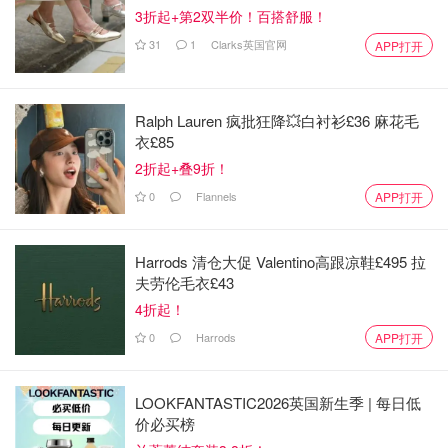
3折起+第2双半价！百搭舒服！
31
1
Clarks英国官网
APP打开
Ralph Lauren 疯批狂降💥白衬衫£36 麻花毛
衣£85
2折起+叠9折！
0
Flannels
APP打开
Harrods 清仓大促 Valentino高跟凉鞋£495 拉
夫劳伦毛衣£43
4折起！
0
Harrods
APP打开
LOOKFANTASTIC2026英国新生季 | 每日低
价必买榜