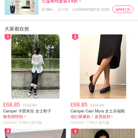
兰蔻菁纯套装3.8折！
999+
112
LOOKFANTASTIC.COM
APP打开
大家都在抢
1
2
£68.85
£68.85
£135.00
£135.00
Camper 卡西米拉 女士鞋子
Camper Casi Myra 女士乐福鞋
银色很特别！
他们家爆款！皮质超软~
Camper
2188人感兴趣
Camper
1768人感兴趣
3
4