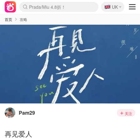
🇬🇧
Prada/Miu 4.8折！
UK
麦卢卡蜂蜜夏促！个位数！
啥？必胜客披萨5折！
首页
攻略
Pam29
关注
再见爱人