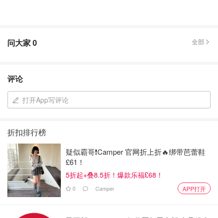
问大家
0
全部
评论
打开App写评论
折扣排行榜
疑似霸哥❗️Camper 官网折上折🔥绑带芭蕾鞋
£61！
5折起+叠8.5折！爆款乐福£68！
0
Camper
APP打开