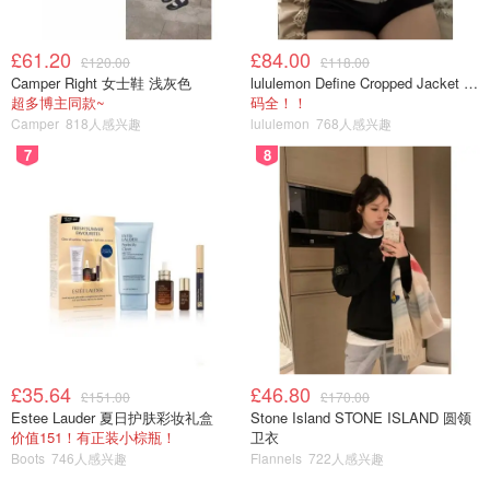
£61.20
£84.00
£120.00
£118.00
Camper Right 女士鞋 浅灰色
lululemon Define Cropped Jacket Nulu 短款夹克
超多博主同款~
码全！！
Camper
818人感兴趣
lululemon
768人感兴趣
7
8
£35.64
£46.80
£151.00
£170.00
Estee Lauder 夏日护肤彩妆礼盒
Stone Island STONE ISLAND 圆领
价值151！有正装小棕瓶！
卫衣
Boots
746人感兴趣
Flannels
722人感兴趣