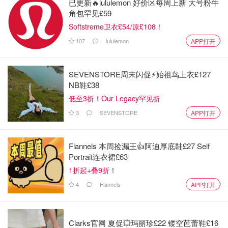
已更新🔥lululemon 好价区每周上新 大号粉牛
角包罕见£59
Softstreme卫衣£54/原£108！
107
lululemon
APP打开
SEVENSTORE周末闪促⚡️始祖鸟上衣£127
NB鞋£38
低至3折！Our Legacy罕见折
3
SEVENSTORE
APP打开
Flannels 本周捡漏王👍阿迪厚底鞋£27 Self
Portrait连衣裙£63
1折起+叠9折！
4
Flannels
APP打开
Clarks官网 夏促💥玛丽珍£22 镂空芭蕾鞋£16