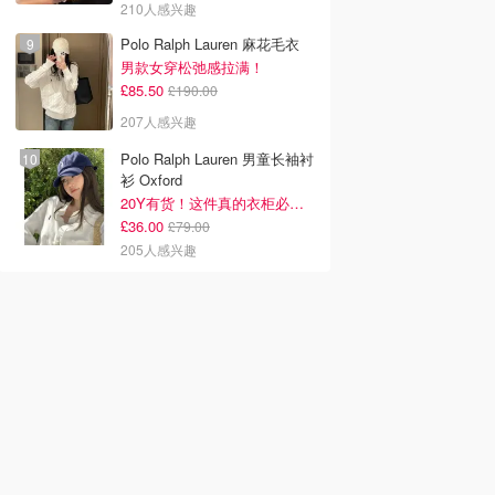
210人感兴趣
Polo Ralph Lauren 麻花毛衣
男款女穿松弛感拉满！
£85.50
£190.00
207人感兴趣
Polo Ralph Lauren 男童长袖衬
衫 Oxford
20Y有货！这件真的衣柜必备！！@蜜子不爱吃
£36.00
£79.00
205人感兴趣