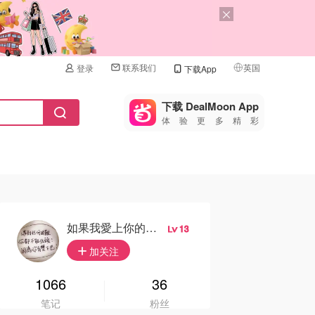
联系我们
英国
登录
下载App
🇺🇸
美国
下载 DealMoon App
体验更多精彩
🇨🇳
中国
🇨🇦
加拿大
🇬🇧
英国
🇩🇪
德国
如果我愛上你的笑容
13
🇫🇷
加关注
法国
🇮🇹
1066
36
意大利
笔记
粉丝
🇦🇺
澳洲