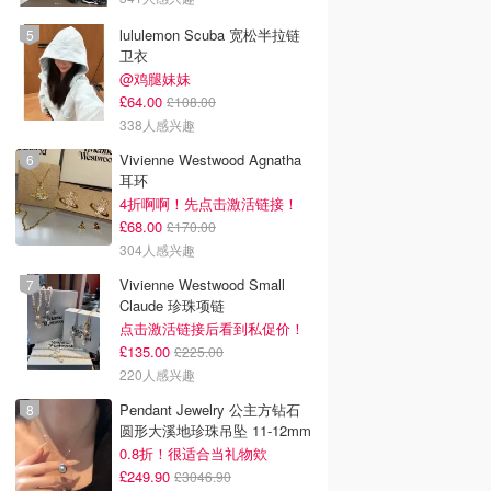
lululemon Scuba 宽松半拉链
卫衣
@鸡腿妹妹
£64.00
£108.00
338人感兴趣
Vivienne Westwood Agnatha
耳环
4折啊啊！先点击激活链接！
£68.00
£170.00
304人感兴趣
Vivienne Westwood Small
Claude 珍珠项链
点击激活链接后看到私促价！
£135.00
£225.00
220人感兴趣
Pendant Jewelry 公主方钻石
圆形大溪地珍珠吊坠 11-12mm
0.8折！很适合当礼物欸
£249.90
£3046.90