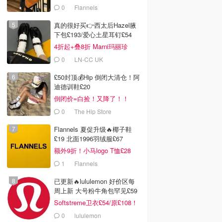
0
Flannels
真的很好买👉西太后Hazel腋
下包£193/爱心土星耳钉£54
4折起+叠8折 Marni玛丽珍
£212
0
LN-CC UK
£50封顶💰Hip 倒闭大清仓！阿
迪德训鞋£20
倒闭价=白捡！又降了！！
0
The Hip Store
Flannels 夏促升级🔥椰子鞋
£19 北面1996羽绒服£67
额外9折！小马logo T恤£28
1
Flannels
已更新🔥lululemon 好价区每
周上新 大号粉牛角包罕见£59
Softstreme卫衣£54/原£108！
0
lululemon