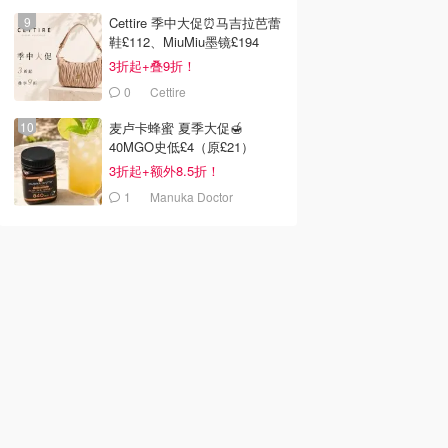
Cettire 季中大促⏰马吉拉芭蕾
鞋£112、MiuMiu墨镜£194
3折起+叠9折！
0
Cettire
麦卢卡蜂蜜 夏季大促🍯
40MGO史低£4（原£21）
3折起+额外8.5折！
1
Manuka Doctor