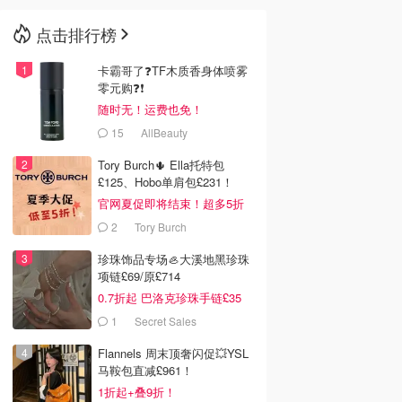
点击排行榜
🇳🇿
新西兰
卡霸哥了❓TF木质香身体喷雾
零元购❓❗
随时无！运费也免！
15
AllBeauty
Tory Burch🌵 Ella托特包
£125、Hobo单肩包£231！
官网夏促即将结束！超多5折
2
Tory Burch
珍珠饰品专场🦪大溪地黑珍珠
项链£69/原£714
0.7折起 巴洛克珍珠手链£35
1
Secret Sales
Flannels 周末顶奢闪促💥YSL
马鞍包直减£961！
1折起+叠9折！