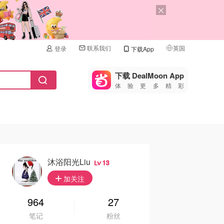
联系我们
英国
登录
下载App
🇺🇸
美国
下载 DealMoon App
体验更多精彩
🇨🇳
中国
🇨🇦
加拿大
🇬🇧
英国
🇩🇪
德国
沐浴阳光liu
13
🇫🇷
加关注
法国
🇮🇹
964
27
意大利
笔记
粉丝
🇦🇺
澳洲