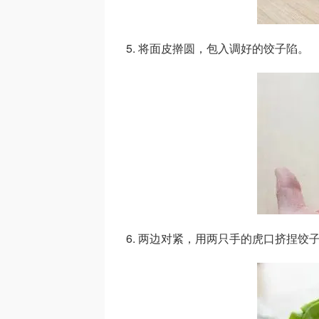
5. 将面皮擀圆，包入调好的饺子陷。
6. 两边对紧，用两只手的虎口挤捏饺