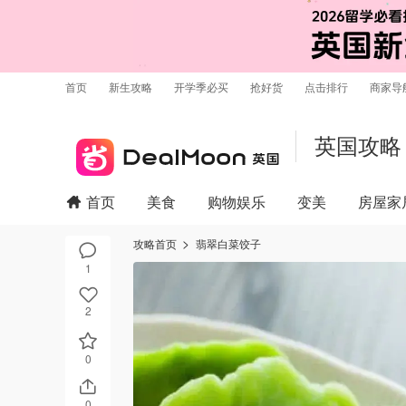
首页
新生攻略
开学季必买
抢好货
点击排行
商家导
英国攻略
首页
美食
购物娱乐
变美
房屋家
攻略首页
翡翠白菜饺子
1
2
0
0