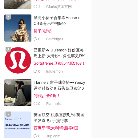
服！
1
Clarks英国官网
漂亮小裙子合集👗House of
CB鱼骨吊带裙£69
裙子3折起
0
Selfridges
已更新🔥lululemon 好价区每
周上新 大号粉牛角包罕见£59
Softstreme卫衣£54/原£108！
0
lululemon
Flannels 留子味穿搭🕶️Yeezy
运动鞋仅£19 石头岛卫衣£46
2折起+叠9折！
0
Flannels
英国航空 机票直接5折✈️英国
出发直飞+手提行李
西班牙/意大利/希腊等6国
0
Trip.com