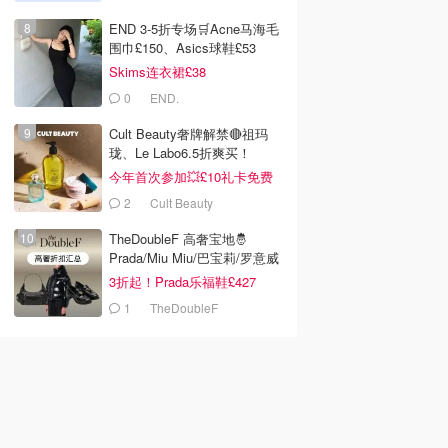
END 3-5折专场🛒Acne马海毛
围巾£150、Asics球鞋£53
Skims连衣裙£38
0
END.
Cult Beauty奢牌解禁🔴祖玛
珑、Le Labo6.5折爽买！
今年首次参加💥£10礼卡免费
拿
2
Cult Beauty
TheDoubleF 高奢宝地🤴
Prada/Miu Miu/巴宝莉/罗意威
3折起！Prada乐福鞋£427
1
TheDoubleF