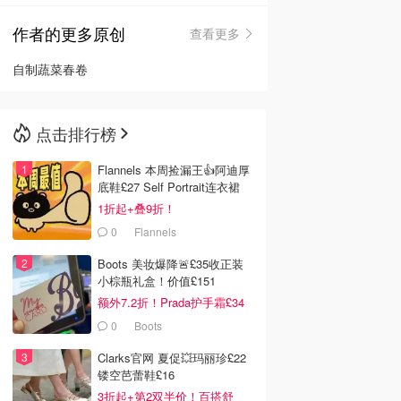
作者的更多原创
查看更多
🇳🇿
新西兰
自制蔬菜春卷
点击排行榜
Flannels 本周捡漏王👍阿迪厚
底鞋£27 Self Portrait连衣裙
£63
1折起+叠9折！
0
Flannels
Boots 美妆爆降🚨£35收正装
小棕瓶礼盒！价值£151
额外7.2折！Prada护手霜£34
0
Boots
Clarks官网 夏促💥玛丽珍£22
镂空芭蕾鞋£16
3折起+第2双半价！百搭舒