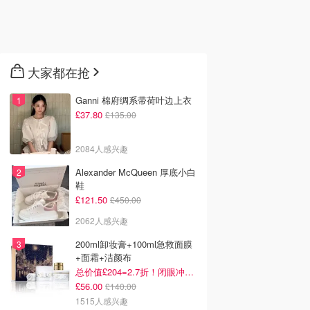
大家都在抢
Ganni 棉府绸系带荷叶边上衣
£37.80
£135.00
2084人感兴趣
Alexander McQueen 厚底小白
鞋
£121.50
£450.00
2062人感兴趣
200ml卸妆膏+100ml急救面膜
+面霜+洁颜布
总价值£204=2.7折！闭眼冲这套！
£56.00
£140.00
1515人感兴趣