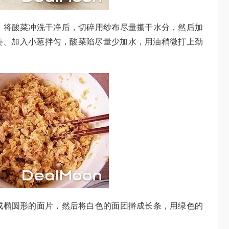
料，将酸菜冲洗干净后，切碎用纱布尽量攥干水分，然后加
姜、加入小葱拌匀，酸菜陷尽量少加水，用油稍微打上劲
擀成椭圆形的面片，然后将白色的面团擀成长条，用绿色的