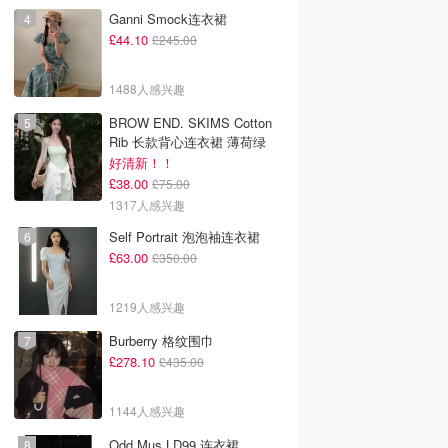
Ganni Smock连衣裙
£44.10
£245.00
1488人感兴趣
BROW END. SKIMS Cotton
Rib 长款背心连衣裙 薄荷绿
好清新！！
£38.00
£75.00
1317人感兴趣
Self Portrait 泡泡袖连衣裙
£63.00
£350.00
1219人感兴趣
Burberry 格纹围巾
£278.10
£435.00
1144人感兴趣
Odd Mus LD99 连衣裙