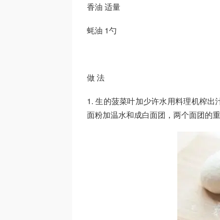
香油 适量
蚝油 1勺
做 法
1. 生的菠菜叶加少许水用料理机榨
面粉加温水和成白面团，两个面团的