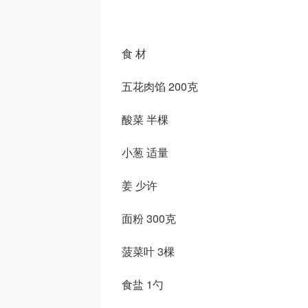
食 材
五花肉馅 200克
酸菜 半棵
小葱 适量
姜 少许
面粉 300克
菠菜叶 3棵
食盐 1勺