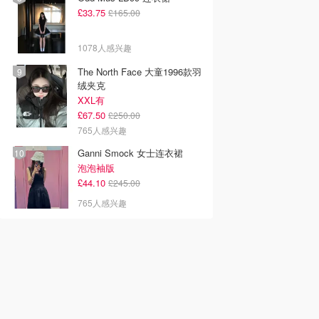
£33.75
£165.00
1078人感兴趣
The North Face 大童1996款羽
绒夹克
XXL有
£67.50
£250.00
765人感兴趣
Ganni Smock 女士连衣裙
泡泡袖版
£44.10
£245.00
765人感兴趣