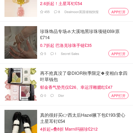
2.6折起！土星耳钉£54
455
8
Dealmoon英国省钱快报
APP打开
珍珠饰品专场🦪大溪地黑珍珠项链£69/原
3⃣️ 还有一点点余温就加入细砂糖 拌匀就可以了
£714
0.7折起 巴洛克珍珠手链£35
5
1
Secret Sales
APP打开
再不抢真没了😧DIOR秋季限定🍀变相白拿四
叶草钱包
郁金香气垫壳仅£26、幸运浮雕腮红£47
0
Dior
APP打开
真的很好买👉西太后Hazel腋下包£193/爱心
土星耳钉£54
4折起+叠8折 Marni玛丽珍£212