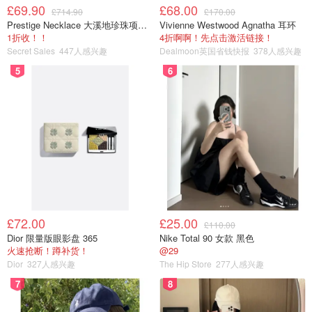
£69.90
£68.00
£714.90
£170.00
Prestige Necklace 大溪地珍珠项链 10-11mm
Vivienne Westwood Agnatha 耳环
1折收！！
4折啊啊！先点击激活链接！
Secret Sales
447人感兴趣
Dealmoon英国省钱快报
378人感兴趣
5
6
7⃣️ 下锅之后大概开始变色了就可以挤压一下 （大概在10-
15秒左右）
£72.00
£25.00
£110.00
Dior 限量版眼影盘 365
Nike Total 90 女款 黑色
火速抢断！蹲补货！
@29
Dior
327人感兴趣
The Hip Store
277人感兴趣
7
8