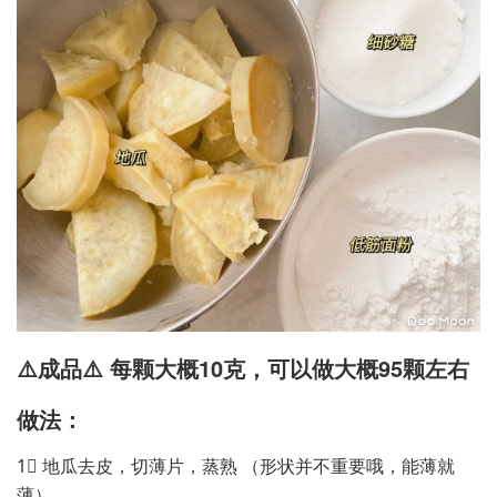
⚠️成品⚠️ 每颗大概10克，可以做大概95颗左右
做法：
1⃣️ 地瓜去皮，切薄片，蒸熟 （形状并不重要哦，能薄就
薄）