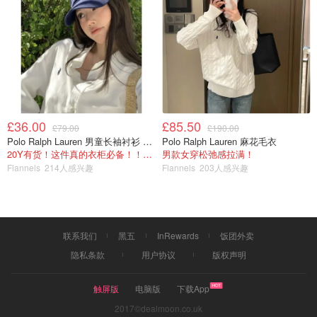
£36.00
£85.50
£79.00
£190.00
Polo Ralph Lauren 男童长袖衬衫 Oxford
Polo Ralph Lauren 麻花毛衣
8⃣️ 起锅之前再挤压一下
20Y有货！这件真的衣柜必备！！@蜜子不爱吃
男款女穿松弛感拉满！
Flannels
214人感兴趣
Flannels
203人感兴趣
联系我们
黑五
InRewards
饭团外卖
隐私条款
用户协议
版权声明
触屏版
电脑版
下载App
2017©dealmoon.co.uk