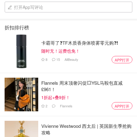
打开App写评论
折扣排行榜
卡霸哥了❓TF木质香身体喷雾零元购❓❗
2⃣️ 把地瓜压成泥 （可以用压泥器或者搅拌器如果都没有的
随时无！运费也免！
话就用手吧）
8
15
AllBeauty
APP打开
Flannels 周末顶奢闪促💥YSL马鞍包直减
£961！
1折起+叠9折！
2
Flannels
APP打开
Vivienne Westwood 西太后 | 英国新生季抢购
攻略