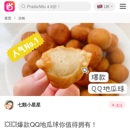
🇬🇧
Prada/Miu 4.8折！
UK
麦卢卡蜂蜜夏促！个位数！
啥？必胜客披萨5折！
首页
攻略
七顆小星星
关注
💥💥爆款QQ地瓜球你值得拥有！