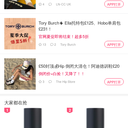
4
LN-CC UK
APP打开
4⃣️ 加入地瓜粉 搅拌均匀
Tory Burch🌵 Ella托特包£125、Hobo单肩包
£231！
官网夏促即将结束！超多5折
13
2
Tory Burch
APP打开
£50封顶💰Hip 倒闭大清仓！阿迪德训鞋£20
倒闭价=白捡！又降了！！
3
The Hip Store
APP打开
大家都在抢
1
2
5⃣️ 称10克的量，揉圆就可以了 （一定要10克的量哦）