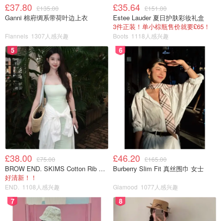
过筛过，本着不浪费的心理把渣渣摇身一变成为下午茶：
£37.80
£35.64
£135.00
£151.00
Ganni 棉府绸系带荷叶边上衣
Estee Lauder 夏日护肤彩妆礼盒
3件正装！单小棕瓶售价就要£65！
1. 把剩下的渣渣和面粉搅拌一起变成豆浆面糊（可甜可
Flannels
1307人感兴趣
Boots
1118人感兴趣
咸）
5
6
2. 之后下锅煎一下成喜欢的形状
3. 就和豆浆成为一对完美的下午茶啦~
果汁
£38.00
£46.20
£75.00
£165.00
BROW END. SKIMS Cotton Rib 长款背心连衣裙 薄荷绿
Burberry Slim Fit 真丝围巾 女士
由于从小到大都喜欢看樱桃小丸子的我因为小丸子的影响最
好清新！！
近特别想喝百分百果汁~所以就自己动手做起来啦~
END.
1108人感兴趣
Glamood
1077人感兴趣
7
8