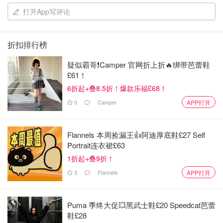
打开App写评论
折扣排行榜
疑似霸哥❗️Camper 官网折上折🔥绑带芭蕾鞋
£61！
6折起+叠8.5折！爆款乐福£68！
0
Camper
APP打开
Flannels 本周捡漏王👍阿迪厚底鞋£27 Self
Portrait连衣裙£63
1折起+叠9折！
3
Flannels
APP打开
Puma 季终大促💥黑武士鞋£20 Speedcat芭蕾
鞋£28