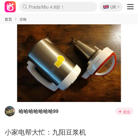
🇬🇧
Prada/Miu 4.8折！
UK
麦卢卡蜂蜜夏促！个位数！
啥？必胜客披萨5折！
首页
攻略
哈哈哈哈哈哈哈99
关注
小家电帮大忙：九阳豆浆机