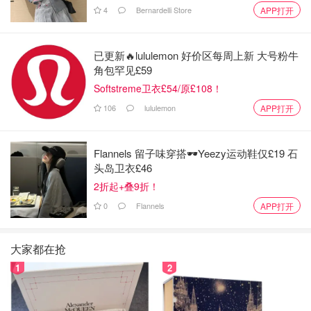
4
Bernardelli Store
APP打开
已更新🔥lululemon 好价区每周上新 大号粉牛
角包罕见£59
Softstreme卫衣£54/原£108！
106
lululemon
APP打开
Flannels 留子味穿搭🕶️Yeezy运动鞋仅£19 石
头岛卫衣£46
2折起+叠9折！
0
Flannels
APP打开
大家都在抢
1
2