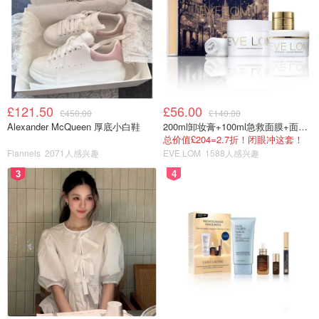
顾名思义，九阳豆浆机就是拿来做豆浆的。所以我就先试试了豆
浆。
£121.50
£56.00
£450.00
£140.00
做法：
Alexander McQueen 厚底小白鞋
200ml卸妆膏+100ml急救面膜+面霜+洁颜布
总价值£204=2.7折！闭眼冲这套！
Flannels
2071人感兴趣
EVE LOM
1588人感兴趣
1. 隔天晚上泡发适量的豆浆
3
4
2. 当天把豆浆放进机器，按下开始（就可以放着不管了，
因为结束了会发出声音）
3. 等待。。。就开喝！
香喷喷的豆浆就做好啦~