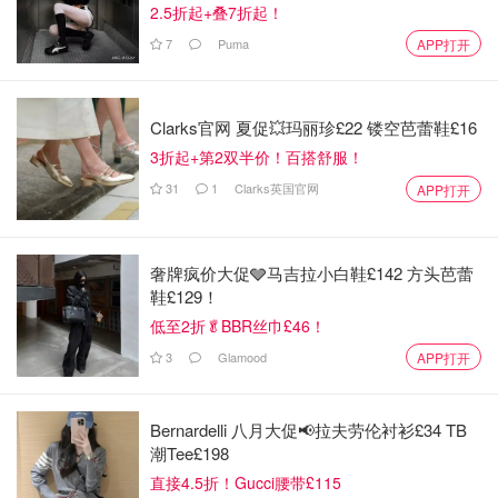
2.5折起+叠7折起！
7
Puma
APP打开
Clarks官网 夏促💥玛丽珍£22 镂空芭蕾鞋£16
3折起+第2双半价！百搭舒服！
31
1
Clarks英国官网
APP打开
奢牌疯价大促🩶马吉拉小白鞋£142 方头芭蕾
鞋£129！
是长这个样子的哈哈。机头和内胆十分容易清洗。
低至2折🥬BBR丝巾£46！
3
Glamood
APP打开
食谱（豆浆和果汁）
Bernardelli 八月大促📢拉夫劳伦衬衫£34 TB
潮Tee£198
直接4.5折！Gucci腰带£115
豆浆