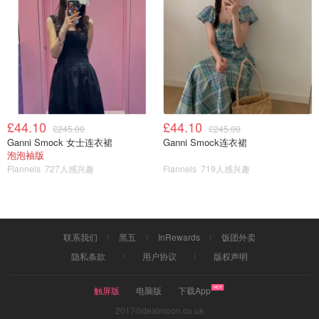
£44.10
£44.10
£245.00
£245.00
Ganni Smock 女士连衣裙
Ganni Smock连衣裙
泡泡袖版
Flannels
727人感兴趣
Flannels
719人感兴趣
联系我们
黑五
InRewards
饭团外卖
隐私条款
用户协议
版权声明
触屏版
电脑版
下载App
2017©dealmoon.co.uk