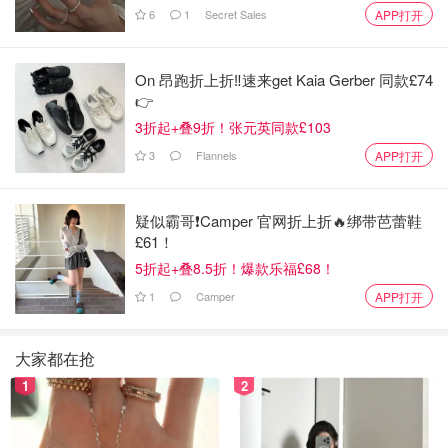
6
1
Secret Sales
APP打开
On 昂跑折上折‼️速来get Kaia Gerber 同款£74
👉
3折起+叠9折！张元英同款£103
3
Flannels
APP打开
疑似霸哥❗️Camper 官网折上折🔥绑带芭蕾鞋
£61！
5折起+叠8.5折！爆款乐福£68！
1
Camper
APP打开
⑵把去好皮的西红柿，切成橘瓣状，块不能太厚，太厚的话
大家都在抢
炒不透。
1
2