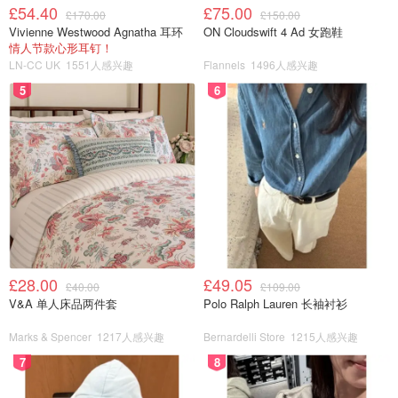
中，备用。
£54.40
£75.00
£170.00
£150.00
Vivienne Westwood Agnatha 耳环
ON Cloudswift 4 Ad 女跑鞋
⑷另起锅，烧热,放入食用油，放入葱姜蒜，爆香之后，放
情人节款心形耳钉！
入刚刚切好的西红柿，大火翻炒均匀，之后加入白糖，盐
LN-CC UK
1551人感兴趣
Flannels
1496人感兴趣
巴，再翻炒均匀。西红柿炒熟炒透之后，放入在一旁的鸡
5
6
蛋，再翻炒均匀，出锅前放入几滴香油，放入葱花，调和均
匀就可以出锅啦。
£28.00
£49.05
£40.00
£109.00
V&A 单人床品两件套
Polo Ralph Lauren 长袖衬衫
Marks & Spencer
1217人感兴趣
Bernardelli Store
1215人感兴趣
7
8