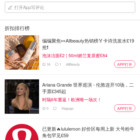
打开App写评论
折扣排行榜
编编聚焦👀Allbeauty热销榜🏅卡诗洗发水£19
抢❗
泡沫洁面£2 | 50ml娇兰复原蜜£84
16
1
AllBeauty
APP打开
第二道：西红柿炒鸡蛋
Ariana Grande 世界巡演 - 伦敦连开10场，二
手票£345起
所需材料
时隔6年重返！欧洲唯一场次！
0
Viagogo
APP打开
西红柿
鸡蛋
已更新🔥lululemon 好价区每周上新 大号粉牛
角包罕见£59
盐巴