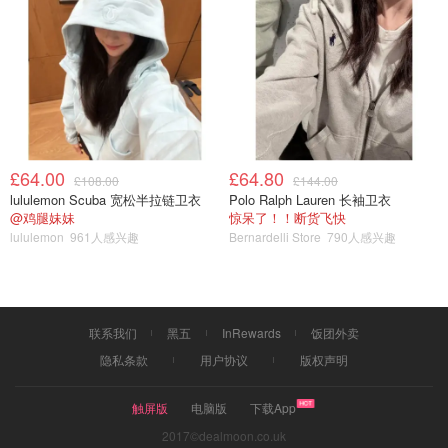
£64.00
£64.80
£108.00
£144.00
lululemon Scuba 宽松半拉链卫衣
Polo Ralph Lauren 长袖卫衣
@鸡腿妹妹
惊呆了！！断货飞快
lululemon
961人感兴趣
Bernardelli Store
790人感兴趣
第三道：蒸蛋
联系我们
黑五
InRewards
饭团外卖
⑴先把2个鸡蛋打在碗里，加一勺食盐，再用筷子搅拌均
隐私条款
用户协议
版权声明
匀，多打一会，打得越匀蒸出来就越嫩。
触屏版
电脑版
下载App
⑵然后1:1.5的比例加入温开水，温开水蒸出来没有气泡。
2017©dealmoon.co.uk