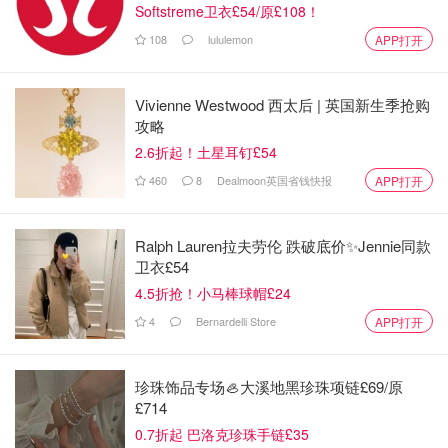
Softstreme卫衣£54/原£108！
味精
108
lululemon
APP打开
糖
Vivienne Westwood 西太后 | 英国新生季抢购
香油
攻略
2.6折起！土星耳钉£54
葱花
460
8
Dealmoon英国省钱快报
APP打开
做法和步骤
Ralph Lauren拉夫劳伦 跌破底价✨Jennie同款
番茄炒蛋先炒蛋还是番茄呢？
卫衣£54
往下看。
4.5折抢！小马棒球帽£24
4
Bernardelli Store
APP打开
⑴先打4个鸡蛋，然后加点盐打散，可以去腥，再搅拌均
匀，多打一会，会使蛋液融合。
珍珠饰品专场🦪大溪地黑珍珠项链£69/原
£714
0.7折起 巴洛克珍珠手链£35