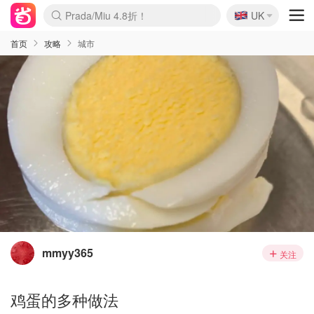
🇬🇧
Prada/Miu 4.8折！
UK
麦卢卡蜂蜜夏促！个位数！
啥？必胜客披萨5折！
首页
攻略
城市
mmyy365
关注
鸡蛋的多种做法