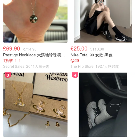
£69.90
£25.00
£714.90
£110.00
Prestige Necklace 大溪地珍珠项链 10-11mm
Nike Total 90 女款 黑色
1折收！！
@29
Secret Sales
2041人感兴趣
The Hip Store
1927人感兴趣
3
4
⑶起锅烧热，放入食用油，油温升至七成热，把蛋液倒入锅
中，然后把鸡蛋摊开，炒大，把鸡蛋炒透定型之后，装入碗