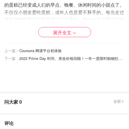
的蛋糕已经变成人们的早点、晚餐、休闲时间的小甜点了。
不仅仅小朋友爱吃蛋糕，成年人也是爱不释手的。每当走过
蛋糕店都能看到让我垂涎三尺的蛋糕。摆放在店的蛋糕琳琅
满目、颜色缤纷，看到我眼花缭乱，不知从何选择。每当这
展开全文
时我的选择焦虑性又犯了。
上一篇：
Coursera·网课平台初体验
下一篇：
2022 Prime Day 时尚、美妆价格回顾！一年一度限时购物狂欢来啦！
问大家
0
全部
评论