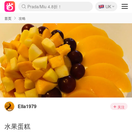
🇬🇧
Prada/Miu 4.8折！
UK
麦卢卡蜂蜜夏促！个位数！
啥？必胜客披萨5折！
首页
攻略
Ella1979
关注
水果蛋糕