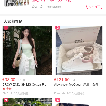
2
Penhaligon's
APP打开
大家都在抢
1
2
图片来自网络
时下，水果蛋糕受到人们的喜爱，丰富的水果，补充了人体
所需的各种维生素，有益健康，而且吃蛋糕的同时，不仅满
£38.00
£121.50
£75.00
£450.00
足了你的视觉神经，更大大的满足了你的味觉系统，让美味
BROW END. SKIMS Cotton Rib 长款背心连衣裙 薄荷绿
Alexander McQueen 厚底小白鞋
唇齿留香。
好清新！！
END.
2163人感兴趣
Flannels
2035人感兴趣
科学研究表明吃甜的东西可以缓解人体的生理紧张的感觉，
3
4
对于有焦虑症的人，有很好的缓解焦虑的作用。今天让我们