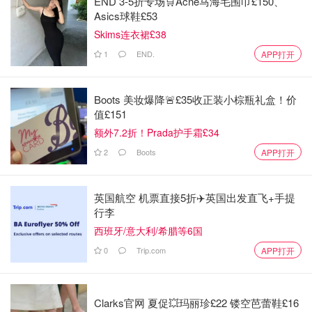
END 3-5折专场🛒Acne马海毛围巾£150、
Asics球鞋£53
Skims连衣裙£38
1
END.
APP打开
Boots 美妆爆降🚨£35收正装小棕瓶礼盒！价
值£151
图片来自网络
额外7.2折！Prada护手霜£34
2
Boots
APP打开
英国航空 机票直接5折✈️英国出发直飞+手提
行李
西班牙/意大利/希腊等6国
0
Trip.com
APP打开
Clarks官网 夏促💥玛丽珍£22 镂空芭蕾鞋£16