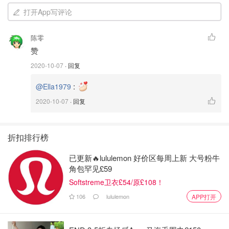
打开App写评论
陈零
赞
2020-10-07
· 回复
:
@Ella1979
2020-10-07
· 回复
折扣排行榜
已更新🔥lululemon 好价区每周上新 大号粉牛
角包罕见£59
Softstreme卫衣£54/原£108！
106
lululemon
APP打开