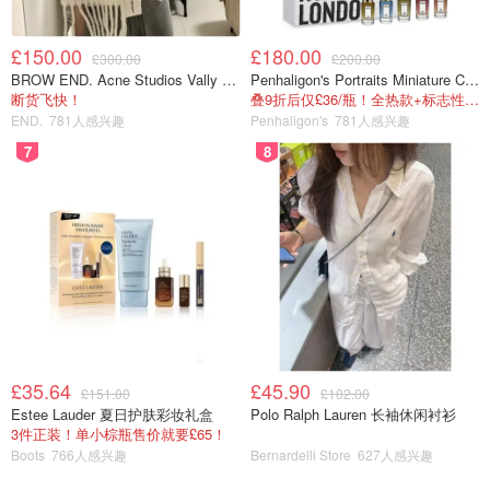
£150.00
£180.00
£300.00
£200.00
BROW END. Acne Studios Vally 刺绣围巾 白色
Penhaligon's Portraits Miniature Collection 香氛套装 5瓶装
断货飞快！
叠9折后仅£36/瓶！全热款+标志性兽首头
END.
781人感兴趣
Penhaligon's
781人感兴趣
7
8
将30克的牛奶与30克的玉米油拌匀至乳化
£35.64
£45.90
£151.00
£102.00
Estee Lauder 夏日护肤彩妆礼盒
Polo Ralph Lauren 长袖休闲衬衫
3件正装！单小棕瓶售价就要£65！
Boots
766人感兴趣
Bernardelli Store
627人感兴趣