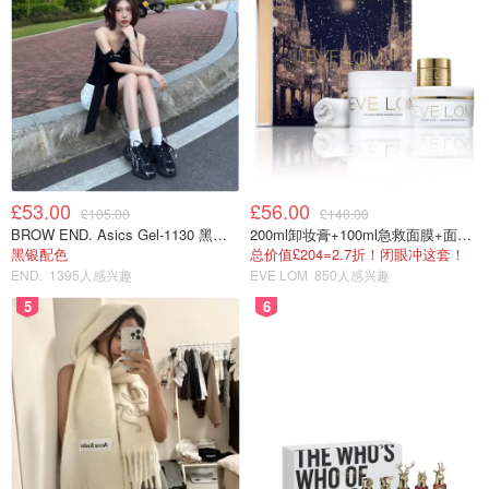
一起来学做水果蛋糕吧！蛋糕的材料和步骤如下：A. 蛋糕
糊：鸡蛋4个 低筋面粉40克 玉米淀粉10克 牛奶30毫升 玉米
油30克 糖55克。B.淡奶油300毫升 白糖30克. C.水果适量，
水果的品种和份量随自己喜欢，也可以选择水果罐头，比较
方便一点。如果用新鲜水果，要先把水果去皮，切小块备
用。
£53.00
£56.00
£105.00
£140.00
BROW END. Asics Gel-1130 黑色运动鞋
200ml卸妆膏+100ml急救面膜+面霜+洁颜布
黑银配色
总价值£204=2.7折！闭眼冲这套！
END.
1395人感兴趣
EVE LOM
850人感兴趣
5
6