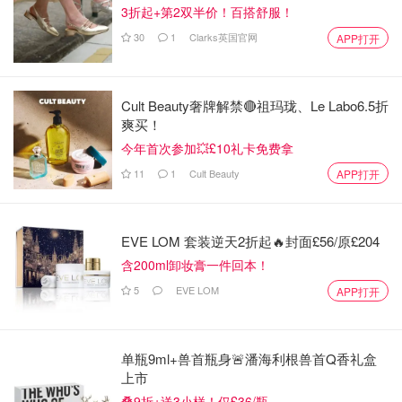
3折起+第2双半价！百搭舒服！
30
1
Clarks英国官网
APP打开
Cult Beauty奢牌解禁🔴祖玛珑、Le Labo6.5折
爽买！
今年首次参加💥£10礼卡免费拿
11
1
Cult Beauty
APP打开
EVE LOM 套装逆天2折起🔥封面£56/原£204
含200ml卸妆膏一件回本！
5
EVE LOM
APP打开
单瓶9ml+兽首瓶身🚨潘海利根兽首Q香礼盒
上市
叠9折+送3小样！仅£36/瓶