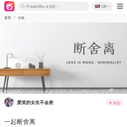
🇬🇧
Prada/Miu 4.8折！
UK
麦卢卡蜂蜜夏促！个位数！
啥？必胜客披萨5折！
首页
攻略
爱笑的女生不会差
关注
一起断舍离