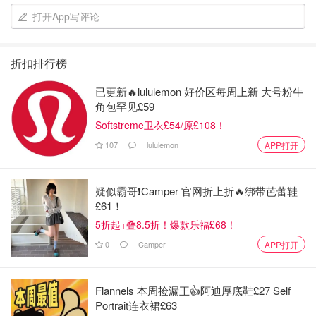
打开App写评论
折扣排行榜
已更新🔥lululemon 好价区每周上新 大号粉牛
角包罕见£59
Softstreme卫衣£54/原£108！
107
lululemon
APP打开
疑似霸哥❗️Camper 官网折上折🔥绑带芭蕾鞋
£61！
5折起+叠8.5折！爆款乐福£68！
0
Camper
APP打开
Flannels 本周捡漏王👍阿迪厚底鞋£27 Self
Portrait连衣裙£63