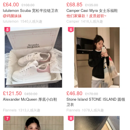
£64.00
£68.85
£108.00
£135.00
lululemon Scuba 宽松半拉链卫衣
Camper Casi Myra 女士乐福鞋
@鸡腿妹妹
他们家爆款！皮质超软~
lululemon
1540人感兴趣
Camper
1416人感兴趣
5
6
我最近买的含咖啡因眼霜就是其中一个我闲置的护肤品。它
说是可以唤醒肌肤提亮肤色，用久了可以去黑眼圈。我买的
时候被它的广告吸引了，但是买了之后才发现，它里面的是
肉粉色。看起来不像平时的眼霜颜色，后来看成分，发现原
£121.50
£46.80
来是加了云母和二氧化钛。其实这个就是像眼部遮瑕膏一样
£450.00
£170.00
Alexander McQueen 厚底小白鞋
Stone Island STONE ISLAND 圆领
道理。使用感觉下来，保湿程度不够，而且还会产生细纹。
卫衣
现在趁着断舍离活动，我把闲置下来的护肤品化妆品扔掉。
Flannels
1313人感兴趣
Flannels
1078人感兴趣
7
8