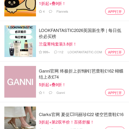
1折起+叠9折！
4
Flannels
APP打开
我手机里有下载了很多外卖APP，但是我只是用了几次就没
LOOKFANTASTIC2026英国新生季 | 每日低
再用。定外卖虽然很方便，也很快速，但是定的太多外卖会
价必买榜
感觉很不健康。现在我每天自己做饭，外卖APP闲置下来，
兰蔻菁纯套装3.8折！
但是没卸载。趁着现在断舍离活动，我把闲置下来的APP卸
999+
112
LOOKFANTASTIC.COM
APP打开
载了。
Ganni官网 终极折上折❗️铆钉芭蕾鞋£162 蝴蝶
结上衣£74
5折起+叠9折！
1
Ganni
APP打开
Clarks官网 夏促💥玛丽珍£22 镂空芭蕾鞋£16
3折起+第2双半价！百搭舒服！