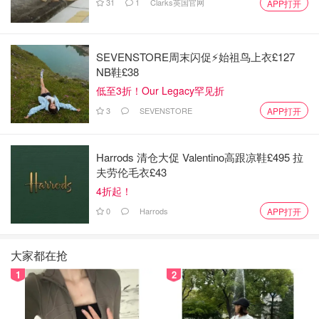
31
1
Clarks英国官网
APP打开
SEVENSTORE周末闪促⚡️始祖鸟上衣£127
NB鞋£38
低至3折！Our Legacy罕见折
3
SEVENSTORE
APP打开
Harrods 清仓大促 Valentino高跟凉鞋£495 拉
夫劳伦毛衣£43
4折起！
0
Harrods
APP打开
大家都在抢
1
2