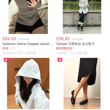
£84.00
£68.85
£118.00
£135.00
lululemon Define Cropped Jacket Nulu 短款夹克
Camper 卡西米拉 女士鞋子
码全！！
银色很特别！
lululemon
2101人感兴趣
Camper
1773人感兴趣
护肤品
3
4
除了APP以外，闲置的化妆品护肤品也是一个需要断舍离
的。这些东西开封最多一年就会过期，而闲置的化妆品护肤
品都会过了使用的最好时期。但是过期的护肤品大多数放久
了都会生长细菌，一旦再使用，细菌就会进入我们的毛孔
里，有可能会导致炎症，长痘，红疹，疼痛，痒等皮肤问
题。