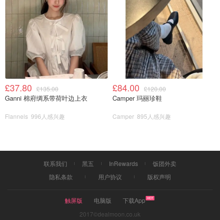
£37.80
£84.00
£135.00
£120.00
Ganni 棉府绸系带荷叶边上衣
Camper 玛丽珍鞋
Flannels
996人感兴趣
Camper
895人感兴趣
联系我们
黑五
InRewards
饭团外卖
隐私条款
用户协议
版权声明
触屏版
电脑版
下载App
2017©dealmoon.co.uk