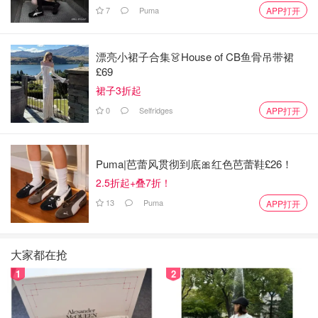
7
Puma
APP打开
小块状，继续翻炒一会儿。
第六步.然后倒入切段的韭菜和切块的西红柿翻炒。
漂亮小裙子合集👗House of CB鱼骨吊带裙
£69
裙子3折起
0
Selfridges
APP打开
Puma|芭蕾风贯彻到底🎀红色芭蕾鞋£26！
2.5折起+叠7折！
13
Puma
APP打开
大家都在抢
1
2