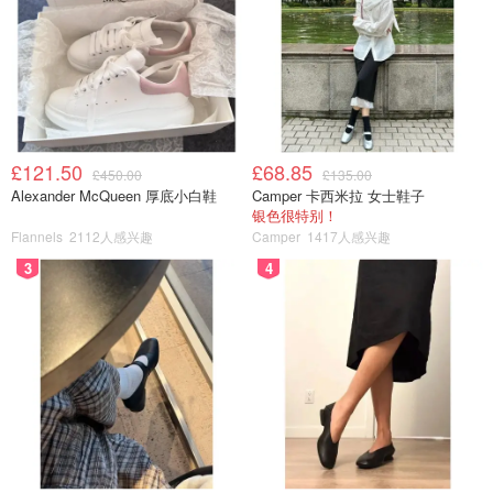
£121.50
£68.85
£450.00
£135.00
Alexander McQueen 厚底小白鞋
Camper 卡西米拉 女士鞋子
银色很特别！
Flannels
2112人感兴趣
Camper
1417人感兴趣
第七步. 急火翻炒，放盐调味，即可出锅。
3
4