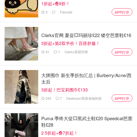
1折起+叠9折！
3
Flannels
APP打开
Clarks官网 夏促💥玛丽珍£22 镂空芭蕾鞋£16
3折起+第2双半价！百搭舒服！
31
1
Clarks英国官网
APP打开
大牌围巾 新生季折扣汇总 | Burberry/Acne/西
太后
3折起！巴宝莉围巾£133
243
7
Dealmoon英国省钱快报
APP打开
Puma 季终大促💥黑武士鞋£20 Speedcat芭蕾
鞋£28
2.5折起+叠7折起！
第五步. 蛋液开始要凝结的时候，快速用筷子把蛋液搅散成