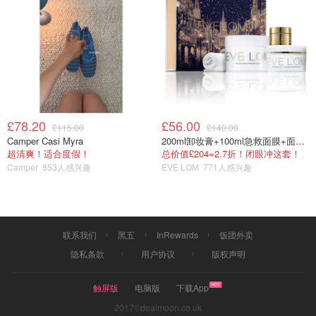
小贴士
韭菜中含有较多的粗纤维，对促进肠壁蠕动，预防肠癌是有
利的。但韭菜吃多了难免烧心，所以浅尝辄止，不可多食。
西红柿可以清除人体内导致衰老和疾病的自由基，保护细
胞，预防心血管疾病的发生。
£78.20
£56.00
£115.00
£140.00
Camper Casi Myra
200ml卸妆膏+100ml急救面膜+面霜+洁颜布
鸡蛋的营养价值非常的高，是一种低膳食纤维、高叶酸高蛋
超清爽！适合度假！
总价值£204=2.7折！闭眼冲这套！
白的食物，适合胃炎、拉肚子、胃病人群食用。
Camper
853人感兴趣
EVE LOM
771人感兴趣
新人拜帖请多指教
联系我们
黑五
InRewards
饭团外卖
隐私条款
用户协议
版权声明
触屏版
电脑版
下载App
2017©dealmoon.co.uk