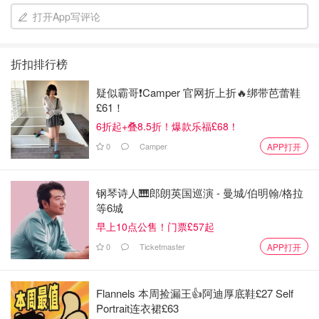
打开App写评论
折扣排行榜
疑似霸哥❗️Camper 官网折上折🔥绑带芭蕾鞋
£61！
6折起+叠8.5折！爆款乐福£68！
0
Camper
APP打开
第三步. 在鸡蛋液中加入适量的水打散充分起泡儿，凉水或
钢琴诗人🎹郎朗英国巡演 - 曼城/伯明翰/格拉
温水都可以,这样可以有效减少蛋液遇热油后的收缩,不会炒
等6城
老变硬变干瘪。
早上10点公售！门票£57起
（重点是稀释一下的鸡蛋液不会黏糊在碗壁上，比较好洗
0
Ticketmaster
APP打开
碗）
第四步.锅热下油，再倒入鸡蛋液翻炒。
Flannels 本周捡漏王👍阿迪厚底鞋£27 Self
Portrait连衣裙£63