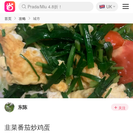
🇬🇧
Prada/Miu 4.8折！
UK
麦卢卡蜂蜜夏促！个位数！
啥？必胜客披萨5折！
首页
攻略
城市
东陈
关注
韭菜番茄炒鸡蛋