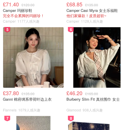
£71.40
£68.85
£120.00
£135.00
Camper 玛丽珍鞋
Camper Casi Myra 女士乐福鞋
完全不会累脚的玛丽珍！
他们家爆款！皮质超软~
Camper
1177人感兴趣
Camper
1128人感兴趣
5
6
£37.80
£46.20
£135.00
£165.00
Ganni 棉府绸系带荷叶边上衣
Burberry Slim Fit 真丝围巾 女士
Flannels
1079人感兴趣
Glamood
938人感兴趣
简单的家常韭菜西红柿炒鸡蛋就做好了，是不
7
8
是很简单呢？赶紧试试吧！