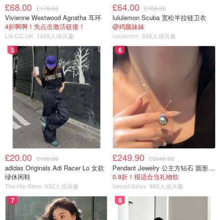
£68.00
£64.00
£170.00
£108.00
块、胡萝卜块和土豆块再炖1小时，出锅前加入盐和白胡椒
Vivienne Westwood Agnatha 耳环
lululemon Scuba 宽松半拉链卫衣
粉进行调味，一锅鲜美的牛骨汤就做好了😋天气渐凉，来一
4折啊啊！先点击激活链接！
@鸡腿妹妹
碗热乎乎的牛骨汤吧！
LN-CC UK
1439人感兴趣
lululemon
936人感兴趣
5
6
£20.00
£249.90
£100.00
£3046.90
adidas Originals Adi Racer Lo 女款
Pendant Jewelry 公主方钻石 圆形大溪地珍珠吊坠 11-12mm
绿休闲鞋
0.8折！很适合当礼物欸
The Hip Store
932人感兴趣
Secret Sales
865人感兴趣
7
8