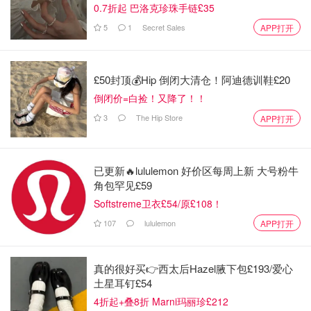
0.7折起 巴洛克珍珠手链£35
右即可出锅淋干水分备用。准备凉拌汁，碗中加入蒜末、葱
5
1
Secret Sales
APP打开
末、香菜末、辣椒面和芝麻，淋入热油，再加入2勺生抽、2
勺陈醋、1勺老抽、1勺蚝油、半勺白糖、少许鸡精和香油，
搅拌均匀后倒入土豆片中，进行翻拌，尽量让每片土豆都能
£50封顶💰Hip 倒闭大清仓！阿迪德训鞋£20
沾上料汁。这款算是适合夏天的土豆做法。
倒闭价=白捡！又降了！！
3
The Hip Store
APP打开
已更新🔥lululemon 好价区每周上新 大号粉牛
角包罕见£59
Softstreme卫衣£54/原£108！
107
lululemon
APP打开
真的很好买👉西太后Hazel腋下包£193/爱心
土星耳钉£54
4折起+叠8折 Marni玛丽珍£212