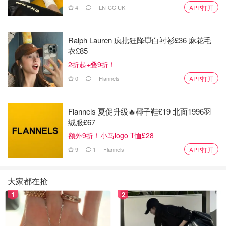
4
LN-CC UK
APP打开
Ralph Lauren 疯批狂降💥白衬衫£36 麻花毛
衣£85
2折起+叠9折！
4.土豆泥沙拉
0
Flannels
APP打开
土豆中含大量淀粉，可以直接充当主食，土豆泥沙拉也是一
道省时省力的清淡美食。将洗净的土豆去皮后切块，放入蒸
Flannels 夏促升级🔥椰子鞋£19 北面1996羽
绒服£67
锅中蒸20分钟左右，取出后经蒸熟的土豆捣碎成泥放于碗
额外9折！小马logo T恤£28
中。煮一下自己喜欢的蔬菜（豆子、胡萝卜丁、豆角丁、玉
米粒）和鸡蛋，煮好后加入到放置土豆泥的碗中，再加入一
9
1
Flannels
APP打开
些午餐肉丁或香肠丁，最后加入黑胡椒粉、盐和蛋黄酱进行
简单的调味，搅拌均匀后即可食用。这款土豆泥沙拉制作简
大家都在抢
单又健康，太适合我这种懒人了😋
1
2