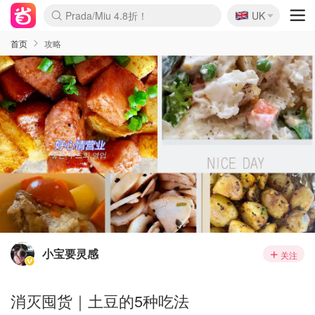
🇬🇧
Prada/Miu 4.8折！
UK
麦卢卡蜂蜜夏促！个位数！
啥？必胜客披萨5折！
首页
攻略
小宝要灵感
关注
消灭囤货｜土豆的5种吃法