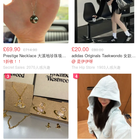
£69.90
£20.00
£714.90
£80.00
Prestige Necklace 大溪地珍珠项链 10-11mm
adidas Originals Taekwondo 女款黑色运动鞋
1折收！！
@ 是伊伊呀
Secret Sales
2070人感兴趣
The Hip Store
1903人感兴趣
3
4
5.牛骨汤
土豆还可以充当各种汤类的配菜，罗宋汤和牛骨汤里加了土
豆后让汤汁更加浓稠。牛骨汤做法步骤简单，只是比较耗
时。将牛骨洗净后汆水，撇去浮沫后，重新加入清水煮牛
骨，加入姜片、葱段、红枣进行简单调味，小火炖煮3小时
左右就会发现牛骨汤已经炖至乳白色，这时再加入西红柿