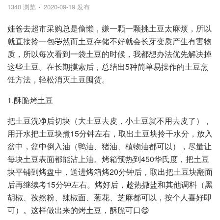
1340 浏览
2020-09-19 发布
娃爸去超市采购总是偷懒，嫌一颗一颗挑土豆太麻烦，所以
就直接拎一包🤣然而土豆存储不好就会长芽变质产生有害物
质，所以每次看到一袋土豆的时候，我都想办法优先解决掉
这些土豆。在长期摸索后，总结出5种简单易操作的土豆烹
饪方法，轻松消灭土豆囤货。
1.酥脆烤土豆
把土豆洗净后切块（大土豆去皮，小土豆就不用去皮了），
用开水把土豆块煮15分钟左右，取出土豆块拎干水分，放入
盆中，盆中倒入油（鸭油、猪油、植物油都可以），尽量让
每块土豆表面都能沾上油。烤箱预热到450华氏度，把土豆
块平铺到烤盘中，送进烤箱烤20分钟后，取出把土豆块翻面
后再继续考15分钟左右。烤好后，趁热撒盐和其他调料（黑
胡椒、孜然粉、辣椒面、葱花、芝麻都可以，按个人喜好即
可）。这样做出来的烤土豆，酥脆可口😋