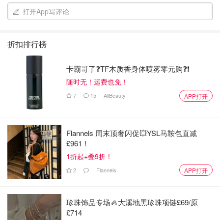
打开App写评论
折扣排行榜
卡霸哥了❓TF木质香身体喷雾零元购❓❗
随时无！运费也免！
7
15
AllBeauty
APP打开
Flannels 周末顶奢闪促💥YSL马鞍包直减
£961！
1折起+叠9折！
3. 凉拌土豆片
2
Flannels
APP打开
凉拌土豆片算是一个能够快速填饱肚子的小凉菜。首先把土
珍珠饰品专场🦪大溪地黑珍珠项链£69/原
豆洗净，去皮后切薄片，用水冲洗土豆片去除土豆片表面过
£714
多的淀粉。锅中加水煮开后，下入切好土豆片，煮5分钟左