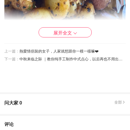
展开全文
2.孜然火腿土豆
上一篇：
熱愛情侶裝的女子，人家就想跟你一模一樣嘛❤️
这款孜然火腿土豆做法也简单易操作。先将洗好的土豆去皮
下一篇：
中秋来临之际 ｜教你纯手工制作中式点心，以后再也不用出去买月饼啦！
切块，放入开水中煮15分钟左右，同时准备一些火腿或香
肠，切成小块。土豆煮好之后捞出淋干水分，锅中加油，放
入葱末、蒜末和干辣椒末爆香，加入土豆块进行翻炒，炒至
土豆块表面有些微焦，再加入火腿块一起翻炒。用孜然粉、
辣椒面和盐进行调味。
问大家
0
全部
评论