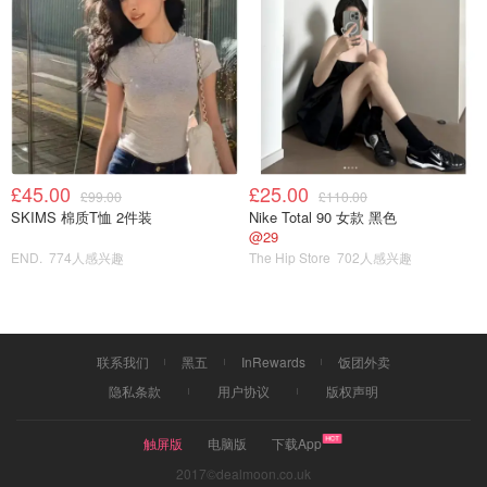
一起断舍离
£45.00
£25.00
£99.00
£110.00
SKIMS 棉质T恤 2件装
Nike Total 90 女款 黑色
@29
END.
774人感兴趣
The Hip Store
702人感兴趣
联系我们
黑五
InRewards
饭团外卖
隐私条款
用户协议
版权声明
触屏版
电脑版
下载App
2017©dealmoon.co.uk