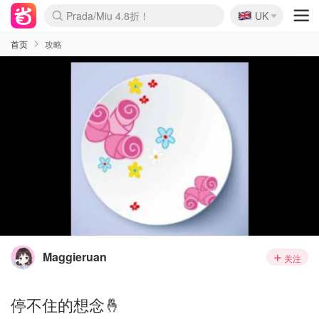
🇬🇧
Prada/Miu 4.8折！
UK
麦卢卡蜂蜜夏促！个位数！
啥？必胜客披萨5折！
首页
攻略
Maggieruan
关注
停不住的想念🤞