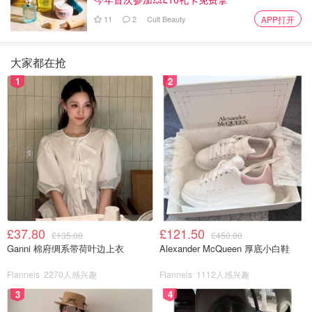
11
2
Cult Beauty
APP打开
大家都在抢
1
2
4.染锦绘陶瓷款
这款有素胚到彩绘到透明釉做工也是相当的精细，耐看。这
£37.80
£121.50
款需要注意的是预防在清洗过程中碰到利器比如铁丝球等这
£135.00
£450.00
Ganni 棉府绸系带荷叶边上衣
Alexander McQueen 厚底小白鞋
样会损坏壶承的表面。
Flannels
2270人感兴趣
Flannels
1112人感兴趣
3
4