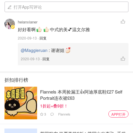
规格: 直径15.8cm
打开App写评论
heianxianer
好好看啊
中式的美💕温文尔雅
2020-09-13
· 回复
:
谢谢姐
@Maggieruan
2020-09-13
· 回复
折扣排行榜
Flannels 本周捡漏王👍阿迪厚底鞋£27 Self
Portrait连衣裙£63
1折起+叠9折！
3
Flannels
APP打开