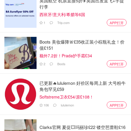
英国航空 机票直接5折✈️英国出发直飞+手提
行李
3.手工雕刻陶瓷款
西班牙/意大利/希腊等6国
1
Trip.com
APP打开
我买的这款是海棠碧浪果绿色，它是纯手工雕刻的壶承。它
Boots 美妆爆降🚨£35收正装小棕瓶礼盒！价
的外表美观典雅，细致精美，底部平整还有四个垫片预防刮
值£151
伤桌子。这款还有一个特色就是长度够长，因为有足够的空
额外7.2折！Prada护手霜£34
间凭个人喜好也可以把茶壶和茶杯放在一起。
2
Boots
APP打开
规格: 长24.5cm 宽16cm 高1.5cm
已更新🔥lululemon 好价区每周上新 大号粉牛
角包罕见£59
Softstreme卫衣£54/原£108！
106
lululemon
APP打开
Clarks官网 夏促💥玛丽珍£22 镂空芭蕾鞋£16