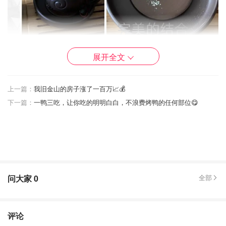
展开全文
上一篇：
我旧金山的房子涨了一百万📈💰
下一篇：
一鸭三吃，让你吃的明明白白，不浪费烤鸭的任何部位😋
2.青瓷款
买它的时候我一眼就选了脂白款。釉面光滑细腻，图案设计
非常精美，瓷质也非常好，小巧雅致，做工细致，颜色清爽
问大家
0
全部
也是一款非常好的壶承。
评论