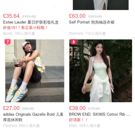
£35.64
£63.00
£151.00
£350.00
Estee Lauder 夏日护肤彩妆礼盒
Self Portrait 泡泡袖连衣裙
价值151！有正装小棕瓶！
Boots
769人感兴趣
Flannels
710人感兴趣
7
8
£27.00
£38.00
£60.00
£75.00
adidas Originals Gazelle Bold 儿童
BROW END. SKIMS Cotton Rib 长款背心连衣裙 薄荷绿
厚底休闲鞋
好清新！！
Flannels
692人感兴趣
END.
626人感兴趣