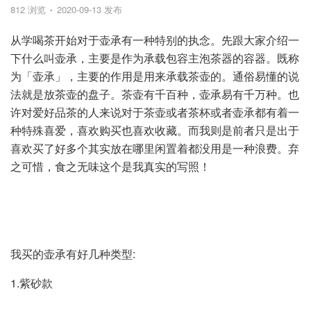
812 浏览
2020-09-13 发布
从学喝茶开始对于壶承有一种特别的执念。先跟大家介绍一
下什么叫壶承，主要是作为承载包容主泡茶器的容器。既称
为「壶承」，主要的作用是用来承载茶壶的。通俗易懂的说
法就是放茶壶的盘子。茶壶有千百种，壶承易有千万种。也
许对爱好品茶的人来说对于茶壶或者茶杯或者壶承都有着一
种特殊喜爱，喜欢购买也喜欢收藏。而我则是前者只是出于
喜欢买了好多个其实放在哪里闲置着都没用是一种浪费。弃
之可惜，食之无味这个是我真实的写照！
我买的壶承有好几种类型:
1.紫砂款