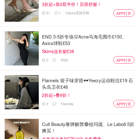
3折起+第2双半价！百搭舒服！
31
1
Clarks英国官网
APP打开
END 3-5折专场🛒Acne马海毛围巾£150、
Asics球鞋£53
Skims连衣裙£38
2
END.
APP打开
Flannels 留子味穿搭🕶️Yeezy运动鞋仅£19 石
头岛卫衣£46
2折起+叠9折！
0
Flannels
APP打开
Cult Beauty奢牌解禁🔴祖玛珑、Le Labo6.5折
爽买！
今年首次参加💥£10礼卡免费拿