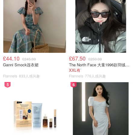
规格: 长16cm 高2.4cm
£44.10
£67.50
£245.00
£250.00
Ganni Smock连衣裙
The North Face 大童1996款羽绒夹克
XXL有
Flannels
833人感兴趣
Flannels
776人感兴趣
5
6