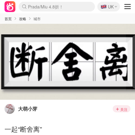
🇬🇧
Prada/Miu 4.8折！
UK
麦卢卡蜂蜜夏促！个位数！
啥？必胜客披萨5折！
首页
攻略
城市
大萌小芽
关注
一起“断舍离”