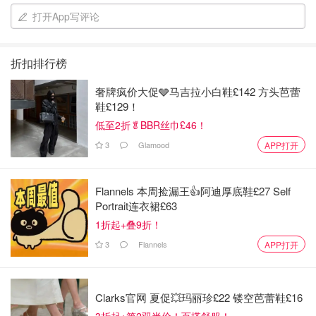
打开App写评论
折扣排行榜
奢牌疯价大促🩶马吉拉小白鞋£142 方头芭蕾
鞋£129！
低至2折🥬BBR丝巾£46！
3
Glamood
APP打开
Flannels 本周捡漏王👍阿迪厚底鞋£27 Self
Portrait连衣裙£63
1折起+叠9折！
舍
3
Flannels
APP打开
首先先从衣柜开始
衣柜里积累着大量的旧衣服和只穿一次甚至是标签还没拆的
Clarks官网 夏促💥玛丽珍£22 镂空芭蕾鞋£16
衣服，还有各式各类花里花俏，颜色，款式不适合现在年龄