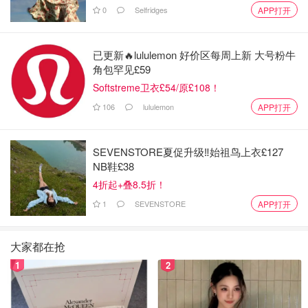
0
Selfridges
APP打开
已更新🔥lululemon 好价区每周上新 大号粉牛
角包罕见£59
Softstreme卫衣£54/原£108！
106
lululemon
APP打开
SEVENSTORE夏促升级‼️始祖鸟上衣£127
NB鞋£38
4折起+叠8.5折！
1
SEVENSTORE
APP打开
大家都在抢
1
2