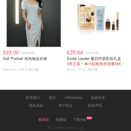
£63.00
£35.64
£350.00
£151.00
Self Portrait 泡泡袖连衣裙
Estee Lauder 夏日护肤彩妆礼盒
3件正装！单小棕瓶售价就要£65！
Flannels
495人感兴趣
Boots
474人感兴趣
联系我们
黑五
InRewards
饭团外卖
隐私条款
用户协议
版权声明
触屏版
电脑版
下载App
2017©dealmoon.co.uk