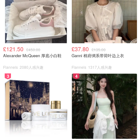
£121.50
£37.80
£450.00
£135.00
Alexander McQueen 厚底小白鞋
Ganni 棉府绸系带荷叶边上衣
Flannels
2080人感兴趣
Flannels
1317人感兴趣
3
4