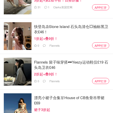
3折起+第2双半价！百搭舒服！
的，还有那些明明是26的腰围非要买25，激励自己说瘦下
31
1
Clarks英国官网
APP打开
来了可以穿的，可是并没有。还有衣柜塞不下都往床底下塞
的那些，甚至是常年不动的行李箱里满满的衣服。
快登岛⛱️Stone Island 石头岛清仓💥袖标黑卫
你对这个衣服已经不再有主动选择的冲动，所以未来三年你
衣£46！
仍然不会穿它。
1折起+叠9折！
0
Flannels
APP打开
这些我们应该把它舍弃掉，妥妥的扔掉，而不是想着未来某
天可能我还会穿它。
Flannels 留子味穿搭🕶️Yeezy运动鞋仅£19 石
头岛卫衣£46
2折起+叠9折！
0
Flannels
APP打开
漂亮小裙子合集👗House of CB鱼骨吊带裙
£69
裙子3折起