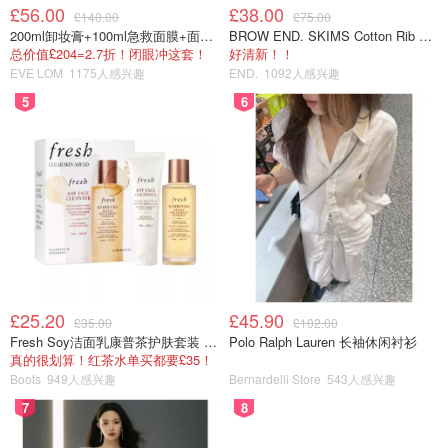
£56.00
£38.00
£140.00
£75.00
200ml卸妆膏+100ml急救面膜+面霜+洁颜布
BROW END. SKIMS Cotton Rib 长款背心连衣裙 薄荷绿
离
总价值£204=2.7折！闭眼冲这套！
好清新！！
EVE LOM
1175人感兴趣
END.
1092人感兴趣
行为上要思考自己购买什么，并最终使用其做什么？所以就
5
6
需要像更上层思考，我需要什么？我该怎么做？做的目标是
什么？该花多少时间去做？
这一切是从“行为上的断舍离”开始，但坚持一段时间后，必
然会带来“思想上的断舍离”。
£25.20
£45.90
£35.00
£102.00
Fresh Soy洁面乳康普茶护肤套装 100ml
Polo Ralph Lauren 长袖休闲衬衫
真的很划算！红茶水单买都要£35！
Boots
949人感兴趣
Bernardelli Store
543人感兴趣
7
8