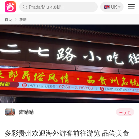
🇬🇧
Prada/Miu 4.8折！
UK
麦卢卡蜂蜜夏促！个位数！
啥？必胜客披萨5折！
首页
攻略
陆呦呦
关注
多彩贵州欢迎海外游客前往游览 品尝美食