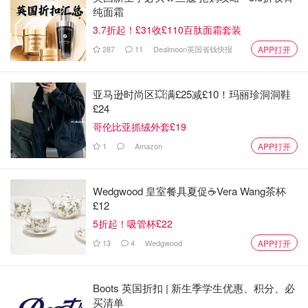
纯面霜
一卫的房子。到底是什么原因让买白菜🥬都东挑西选的
我买房子那么果断利落？
3.7折起！£31收£110百肽面霜套装
我仔细回想：缘分、似曾相识、林荫大道、花溪美丽的
287
11
Dealmoon英国省钱快报
APP打开
名字、阳光、空气和水、凉爽的天气、淳朴的民风。
虽然是老破小的二手房，但却是我灵魂歇息的地方。
亚马逊时尚区💥满£25减£10！玛丽珍洞洞鞋
燃烧吧盛夏—13。
£24
哥伦比亚抓绒外套£19
花溪的早餐🥣
1
Amazon
APP打开
Wedgwood 皇室餐具夏促☕️Vera Wang茶杯
£12
5折起！吸管杯£22
13
4
Wedgwood
APP打开
Boots 英国折扣 | 新生季学生优惠、积分、必
买清单