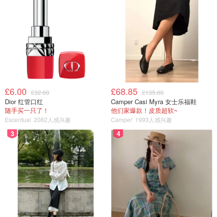
的馒头和一瓶简爱牌酸奶，第二天第三天早上慢慢悠悠一一
做好，细细品尝，真是丰富营养，幸福感爆棚。
£6.00
£68.85
£32.00
£135.00
Dior 红管口红
Camper Casi Myra 女士乐福鞋
随手买一只了！
他们家爆款！皮质超软~
Escentual
2082人感兴趣
Camper
1993人感兴趣
3
4