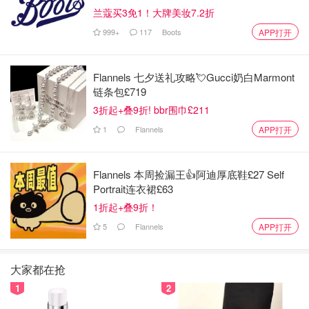
兰蔻买3免1！大牌美妆7.2折
999+
117
Boots
APP打开
Flannels 七夕送礼攻略💘Gucci奶白Marmont
链条包£719
3折起+叠9折! bbr围巾£211
1
Flannels
APP打开
Flannels 本周捡漏王👍阿迪厚底鞋£27 Self
Portrait连衣裙£63
1折起+叠9折！
5
Flannels
APP打开
一个人住在两室两厅的房子里过着一人吃饱全家不饿的生
活。傍晚在市场买上一块钱的生姜、两块钱的鱼腥草（也叫
大家都在抢
折耳根）、三块钱的新鲜花生🥜、五块钱的野生蓝莓、六块
1
2
钱的芋头、一元钱一个的土鸡蛋，超市里购买了七角钱一个