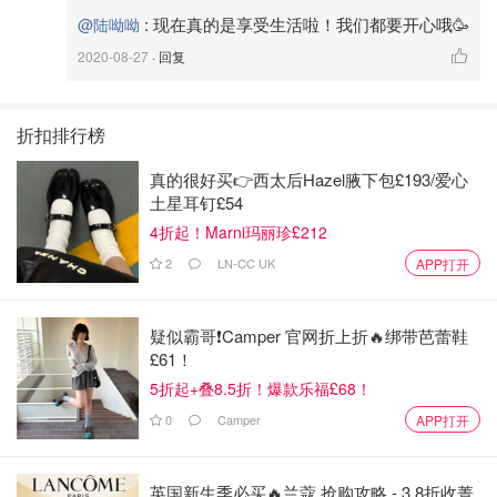
:
现在真的是享受生活啦！我们都要开心哦🥳
@陆呦呦
2020-08-27
· 回复
折扣排行榜
真的很好买👉西太后Hazel腋下包£193/爱心
土星耳钉£54
4折起！Marni玛丽珍£212
2
LN-CC UK
APP打开
疑似霸哥❗️Camper 官网折上折🔥绑带芭蕾鞋
£61！
5折起+叠8.5折！爆款乐福£68！
0
Camper
APP打开
陆呦呦
10
2018年的夏天鬼使神差地买了贵阳花溪的一个两室两厅
英国新生季必买🔥兰蔻 抢购攻略 - 3.8折收菁