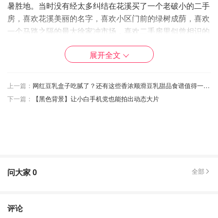
暑胜地。当时没有经太多纠结在花溪买了一个老破小的二手
房，喜欢花溪美丽的名字，喜欢小区门前的绿树成荫，喜欢
一个马路之隔的最大徐家冲市场，喜欢二手房里似曾相识的
家的感觉。于是它就成为我每年夏天必去休养生息的地方。
展开全文
上一篇：
网红豆乳盒子吃腻了？还有这些香浓顺滑豆乳甜品食谱值得一试！
下一篇：
【黑色背景】让小白手机党也能拍出动态大片
问大家
0
全部
评论