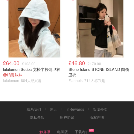
£64.00
£46.80
£108.00
£170.00
lululemon Scuba 宽松半拉链卫衣
Stone Island STONE ISLAND 圆领
@鸡腿妹妹
卫衣
lululemon
804人感兴趣
Flannels
714人感兴趣
联系我们
黑五
InRewards
饭团外卖
隐私条款
用户协议
版权声明
触屏版
电脑版
下载App