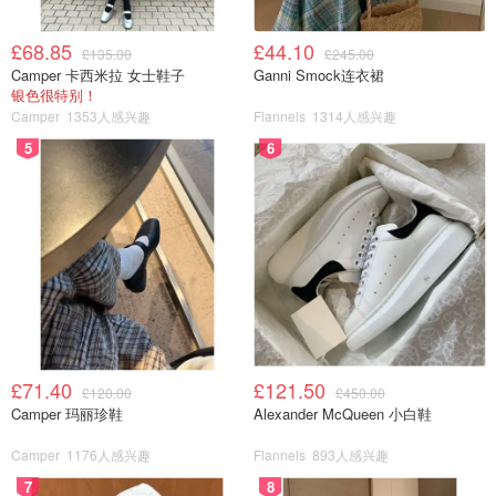
£68.85
£44.10
£135.00
£245.00
Camper 卡西米拉 女士鞋子
Ganni Smock连衣裙
银色很特别！
Camper
1353人感兴趣
Flannels
1314人感兴趣
5
6
花溪的小吃
花溪的小吃有王记牛肉面、丝娃娃、洋芋粑粑、旺肠面、脆
哨软哨等。在花溪住了四天我就方便吃了牛肉粉、家藏面和
遵义的羊肉粉，都是11元一份，可以吃饱。对于喜欢吃面食
的我还是很享受的。
£71.40
£121.50
£120.00
£450.00
Camper 玛丽珍鞋
Alexander McQueen 小白鞋
Camper
1176人感兴趣
Flannels
893人感兴趣
7
8