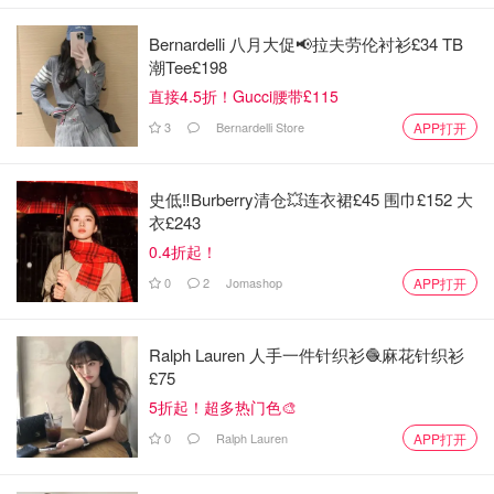
Bernardelli 八月大促📢拉夫劳伦衬衫£34 TB
潮Tee£198
直接4.5折！Gucci腰带£115
3
Bernardelli Store
APP打开
成分：鸢尾花提取物 + 大分子玻尿酸。 没有很特别成
史低‼️Burberry清仓💥连衣裙£45 围巾£152 大
分。就这两样有效成分，其中一样还是常见的玻尿酸，
衣£243
就想有效减少细纹，作为大品牌和它的价位来说，真的
0.4折起！
是有点圈钱...
0
2
Jomashop
APP打开
肤感：比兰蔻小黑瓶再清透的质地，流动性强，轻薄，
易吸收。味道和肤感不错。
Ralph Lauren 人手一件针织衫🧶麻花针织衫
短期效果：保湿。（嗯，玻尿酸嘛，主要就是保湿）
£75
5折起！超多热门色🎨
Light Up Serum 维C精华
0
Ralph Lauren
APP打开