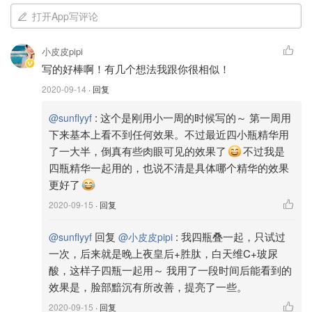
打开App写评论
小皮皮pipi
写的好棒啊！有几个想法我跟你很相似！
2020-09-14
· 回复
:
这个是刚用小一周的时候写的～ 第一周用
@sunflyyf
下来基本上看不到任何效果。不过最近四小瓶精华用
了一大半，倒真有些肉眼可见的效果了
不过我是
四瓶精华一起用的，也说不清是具体哪个精华的效果
更好了
2020-09-15
· 回复
夜皇后精华应该是这一系列最出名的一款，也有好多小仙女
回复
:
我四瓶叠一起，只试过
@sunflyyf
@小皮皮pipi
做过详细的众测晒货贴~
一次，后来就是晚上夜皇后+胜肽，白天维C+玻尿
酸，这样子四瓶一起用～ 我用了一段时间后能看到的
官方功能：重塑肌能平衡，一夜告别暗黄肌。
效果是，脸部黯沉有所改善，提亮了一些。
官方给出的使用步骤是作为后续功效精华之前使用，这样看
2020-09-15
· 回复