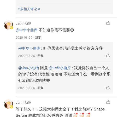
来，其实算是一款肌底精华。
5条相关评论
Jan小动物
不知道你需不需要😄
@中华小曲库
2020-08-25
· 回复
:
哇你居然会想起我太感动惹😘😘😘
@中华小曲库
2020-08-26
· 回复
回复
:
我觉得我自己一个人
@Jan小动物
@中华小曲库
的评价没有代表性 哈哈哈 不知道为什么一看到这个系
列就想起你的帖😂
2020-08-26
· 回复
主要成分就两样：3.4%甘醇酸，摩洛哥油。
Jan小动物
甘醇酸是果酸活肤治疗中最常使用的果酸。这一瓶其实
等了好久！！这篇太实用太全了！我之前对Y Shape
就是常用的刷酸精华配上润肤油。成分也没什么特别的。
Serum 胜肽精华比较感兴趣 谢谢