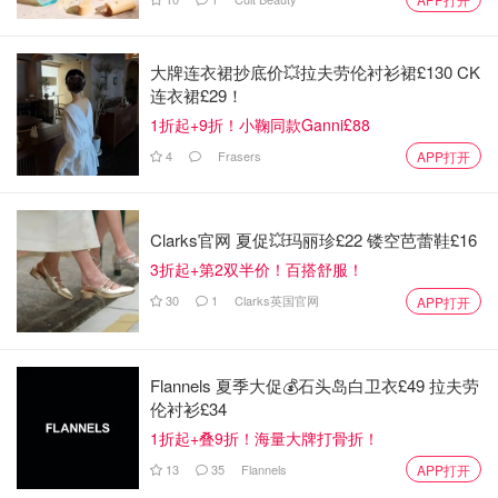
大牌连衣裙抄底价💥拉夫劳伦衬衫裙£130 CK
连衣裙£29！
成分：仙人掌提取物 + 小分子活性肽。 依然没有很特
1折起+9折！小鞠同款Ganni£88
别的成分。
4
Frasers
APP打开
肤感：因为是浓稠精华水的质感，所以很轻薄，易吸
收。整体肤感不错。
Clarks官网 夏促💥玛丽珍£22 镂空芭蕾鞋£16
短期效果：没什么感觉。
3折起+第2双半价！百搭舒服！
Lines Away Serum 玻尿酸精华
30
1
Clarks英国官网
APP打开
Flannels 夏季大促💰石头岛白卫衣£49 拉夫劳
伦衬衫£34
1折起+叠9折！海量大牌打骨折！
13
35
Flannels
APP打开