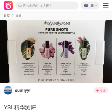
🇬🇧
Prada/Miu 4.8折！
UK
麦卢卡蜂蜜夏促！个位数！
啥？必胜客披萨5折！
首页
攻略
sunflyyf
关注
YSL精华测评