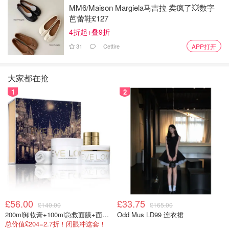
MM6/Maison Margiela马吉拉 卖疯了💥数字
芭蕾鞋£127
4折起+叠9折
31
Cettire
APP打开
大家都在抢
1
2
成分：锦葵提取物 + 维生素CG。 维生素CG，就是维
C的衍生物。
肤感：清爽乳液质地，轻薄，易吸收。味道和肤感不
错。
短期效果：没看出来。维C做的好的产品太多了，这一
£56.00
£33.75
£140.00
£165.00
款的突出之处是瓶子颜值高？
200ml卸妆膏+100ml急救面膜+面霜+洁颜布
Odd Mus LD99 连衣裙
总价值£204=2.7折！闭眼冲这套！