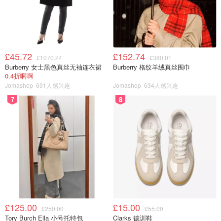
£45.72
£152.74
£1070.24
£380.01
Burberry 女士黑色真丝无袖连衣裙
Burberry 格纹羊绒真丝围巾
0.4折啊啊
Jomashop
691人感兴趣
Jomashop
634人感兴趣
7
8
£125.00
£15.00
£250.00
£55.00
Tory Burch Ella 小号托特包
Clarks 德训鞋