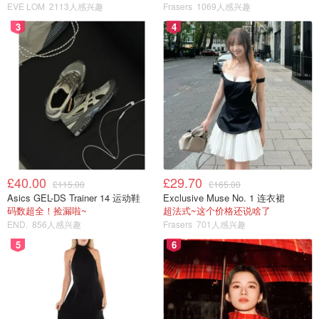
总结
EVE LOM
2113人感兴趣
Frasers
1069人感兴趣
3
4
因为是自己用金币兑换的，所以也就实话实说了：
缺点：成分简单，且无高端成分。所以，成分党就直接
可以pass了。
优点：肤感好，颜值高。 夏季混合皮，同时叠加了这
四款精华都觉得无负担。
真的有紧致、减少细纹、祛除暗沉、抗氧化需求的仙女们，
£40.00
£29.70
还是选一些功效性强的护肤品吧。
£115.00
£165.00
Asics GEL-DS Trainer 14 运动鞋
Exclusive Muse No. 1 连衣裙
挺适合二十出头、没有明确肌肤诉求、并且对护肤品肤感颜
码数超全！捡漏啦~
超法式~这个价格还说啥了
END.
856人感兴趣
Frasers
701人感兴趣
值要求高的小仙女们~
5
6
YSL Beauty 圣罗兰美妆
燃烧吧盛夏