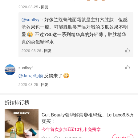
肤感：夏季混合皮，用起来无负担，后续叠加其他精华
2020-08-25
· 回复
和面霜也完全没问题~ 味道也不错~
:
好像兰蔻菁纯面霜就是主打六胜肽，但感
@sunflyyf
短期效果：保湿、润肤。其他看不出来，依然脸色黯
觉效果也一般。可能胜肽类产品对我的皮肤效果不明
黄，没有什么改善效果。
显
不过YSL这一系列精华真的好轻薄，胜肽精华
真的类似精华水
Y Shape Serum 胜肽精华
2020-08-26
· 回复
sunflyyf
反馈来了
@Jan小动物
2020-08-25
· 回复
折扣排行榜
Cult Beauty奢牌解禁🔴祖玛珑、Le Labo6.5折
爽买！
今年首次参加💥£10礼卡免费拿
10
1
Cult Beauty
APP打开