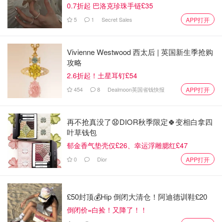
0.7折起 巴洛克珍珠手链£35
5
1
Secret Sales
APP打开
Vivienne Westwood 西太后 | 英国新生季抢购
攻略
2.6折起！土星耳钉£54
4⃣️Pixi果酸去角质化妆水，这款属于二次清洁的化妆水，有
那么一次我过敏了，用了这个就好了，但是毕竟还算是刷酸
454
8
Dealmoon英国省钱快报
APP打开
嘛，还是注意一点比较好，尤其是敏感肌的宝宝们用的会提
心吊胆的，所以还是慎入，我都是痘痘闭口很多的时候才
再不抢真没了😧DIOR秋季限定🍀变相白拿四
用，平时皮肤状态好的时候不会经常拿出来用
叶草钱包
郁金香气垫壳仅£26、幸运浮雕腮红£47
推荐指数：🌸🌸🌸
0
Dior
APP打开
£50封顶💰Hip 倒闭大清仓！阿迪德训鞋£20
倒闭价=白捡！又降了！！