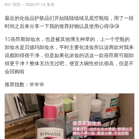
631 浏览
2020-07-14 发布
最近的化妆品护肤品们开始陆陆续续见底空瓶啦，用了一段
时间之后来分享一下我的推荐好物以及使用心得😘😘
1⃣️蓓昂斯卸妆水，也是被其他博主种草的，上一个空瓶的
卸妆水是贝德玛卸妆水，平时主要化淡妆所以这两款对我来
说都卸得很干净，但是如果化浓妆的话这一款蓓昂斯可能卸
得更干净？整体无功无过吧，便宜大碗性价比很高，但是不
会回购啦
推荐指数：🌸🌸🌸