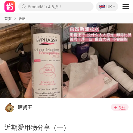
🇬🇧
Prada/Miu 4.8折！
UK
麦卢卡蜂蜜夏促！个位数！
啥？必胜客披萨5折！
首页
攻略
晒货王
关注
近期爱用物分享（一）