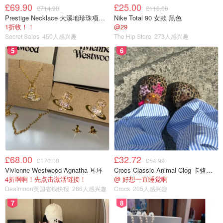
种草愉快～🥰
£69.90
£25.00
£714.90
£110.00
Prestige Necklace 大溪地珍珠项链 10-11mm
Nike Total 90 女款 黑色
1折收！！
@29
我的2020上半年总结
Secret Sales
450人感兴趣
The Hip Store
273人感兴趣
5
6
£68.00
£32.72
£170.00
£54.99
Vivienne Westwood Agnatha 耳环
Crocs Classic Animal Clog 卡骆驰动物印花洞洞鞋
4折啊啊！先点击激活链接！
@ 好想一直睡觉啊
Dealmoon英国省钱快报
266人感兴趣
Crocs
205人感兴趣
7
8