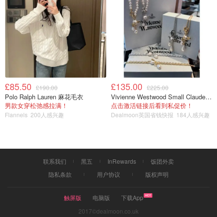
£85.50
£135.00
£190.00
£225.00
Polo Ralph Lauren 麻花毛衣
Vivienne Westwood Small Claude 珍珠项链
男款女穿松弛感拉满！
点击激活链接后看到私促价！
Flannels
200人感兴趣
Dealmoon英国省钱快报
184人感兴趣
联系我们
黑五
InRewards
饭团外卖
隐私条款
用户协议
版权声明
触屏版
电脑版
下载App
2017©dealmoon.co.uk