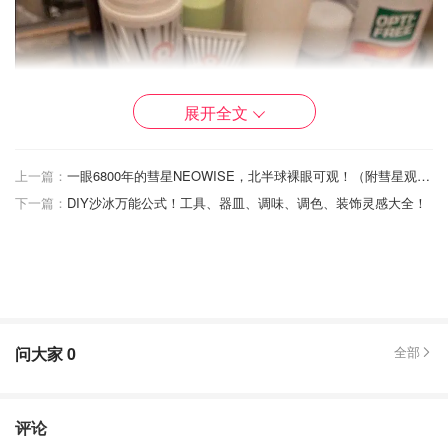
展开全文
上一篇：
一眼6800年的彗星NEOWISE，北半球裸眼可观！（附彗星观测App使用）
下一篇：
DIY沙冰万能公式！工具、器皿、调味、调色、装饰灵感大全！
问大家
0
全部
评论
3⃣️妮维雅眼唇卸妆液vs 美宝莲眼唇卸妆液，这两款都属于