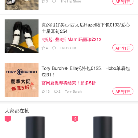
3
The Hip Store
APP打开
真的很好买👉西太后Hazel腋下包£193/爱心
土星耳钉£54
4折起+叠8折 Marni玛丽珍£212
4
LN-CC UK
APP打开
Tory Burch🌵 Ella托特包£125、Hobo单肩包
£231！
官网夏促即将结束！超多5折
13
2
Tory Burch
APP打开
5⃣️Thayers玫瑰水，已经空了两瓶了，这是第三瓶！真的很
好用！我一般都是用来湿敷，便宜大碗怎么敷都不心疼，我
大家都在抢
的朋友也都很喜欢用这款！我也一定还会再回购！
1
2
无敌推荐：🌸🌸🌸🌸🌸