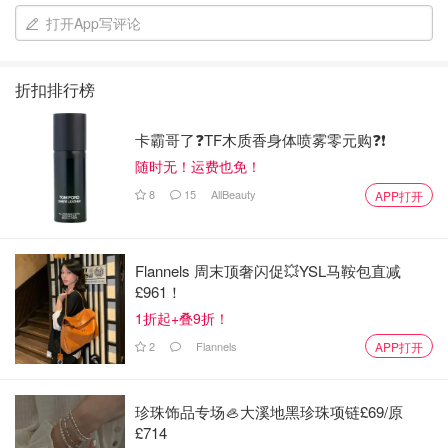
性价比超高的卸妆液，很便宜很好卸，尤其是妮维雅的这
打开App写评论
款，是真爱卸妆液没错了。美宝莲卸妆液是屈臣氏凑单买
的，以前一直用这个，现在有点用腻了
折扣排行榜
妮维雅推荐指数：🌸🌸🌸🌸 美宝莲推荐指数：🌸🌸🌸🌸
卡霸哥了❓TF木质香身体喷雾零元购❓❗
随时无！运费也免！
8
15
AllBeauty
APP打开
Flannels 周末顶奢闪促💥YSL马鞍包直减
£961！
1折起+叠9折！
2
Flannels
APP打开
珍珠饰品专场🦪大溪地黑珍珠项链£69/原
£714