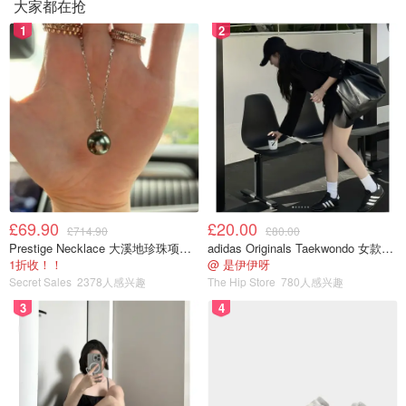
大家都在抢
1
2
只在亚麻买过starshine口味的，单价比较贵，但我还是回购
过几次，因为味道真的很特别，是橙花+肉豆蔻的调味，有
异香！里面的toppings有樱桃干和开心果，整体搭配很
balanced，口感的酥脆度也不错。基础配方是橄榄油+红糖
+蜂蜜。
£69.90
£20.00
£714.90
£80.00
Amazon
Prestige Necklace 大溪地珍珠项链 10-11mm
adidas Originals Taekwondo 女款黑色运动鞋
Oat My Goodness Premium Craft Granola,
1折收！！
@ 是伊伊呀
Sunrise, 8 Ounce (Pack of 2) | Gluten Free
Secret Sales
2378人感兴趣
The Hip Store
780人感兴趣
and Non-GMO: Amazon.com: Grocery &
购买
3
4
Gourmet Food
推荐3⃣️：18 Rabbit Organics