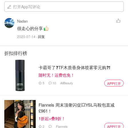
打开App写评论
Nadan
很走心的分享
2020-07-14
· 回复
折扣排行榜
卡霸哥了❓TF木质香身体喷雾零元购❓❗
随时无！运费也免！
大概是四年前这个牌子刚面世的时候在猴父子试吃了当时的
5
10
AllBeauty
APP打开
所有口味（当年还只有四个），印象里最初的几款最好吃的
是带Almond Butter的那款。这个牌子的特点是grain-free，
所以granola里面很多ancient
Flannels 周末顶奢闪促💥YSL马鞍包直减
£961！
grains（quinoa+amaranth+chia），湿性材料用的是椰子油
1折起+叠9折！
和椰糖，主打口味是salty-sweet，脆脆的clusters很多，口
感是这次推荐里面最crunchy的... 然而也是糖最多的😂
2
Flannels
APP打开