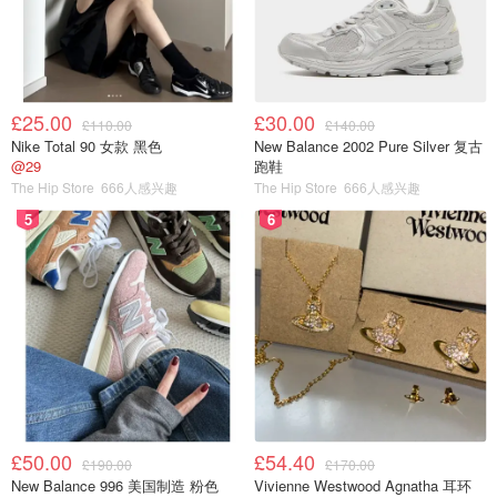
£25.00
£30.00
£110.00
£140.00
Nike Total 90 女款 黑色
New Balance 2002 Pure Silver 复古
@29
跑鞋
The Hip Store
666人感兴趣
The Hip Store
666人感兴趣
5
6
我尝试过的是Pecan, Almond & Coconut这个味道，并且多
次回购！我个人觉得低糖少油（在不降低口感的前提下）做
的最好的就是这家了，葵花籽油+枫糖浆的配方，能吃到燕
麦烤过之后的焦香哦。跟前面几款比起来他家granola比较
散，都是一片片oats，没有什么clusters，跟我的自制
granola比较像，因为含糖量很低所以不容易成团
£50.00
£54.40
£190.00
£170.00
New Balance 996 美国制造 粉色
Vivienne Westwood Agnatha 耳环