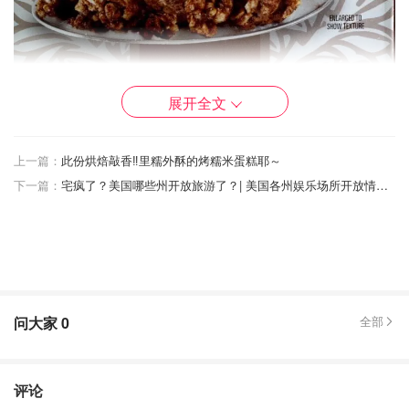
展开全文
上一篇：
此份烘焙敲香‼️里糯外酥的烤糯米蛋糕耶～
下一篇：
宅疯了？美国哪些州开放旅游了？| 美国各州娱乐场所开放情况汇总
先乱入一个不低糖也不算小众的良心推荐：Trader Joe’s
Just the Clusters Chocolate Almond Granola，这款是我在
TJ唯一会买的麦片！同系列还有三个其他口味，但是，请认
准巧克力味！认准巧克力味！认准巧克力味！（重要的事情
说三遍）除了巧克力以外其他都齁甜齁难吃，尤其是
问大家
0
全部
candied ginger那款真是硬的跟石头一样。
推荐1⃣️：Purely Elizabeth
评论