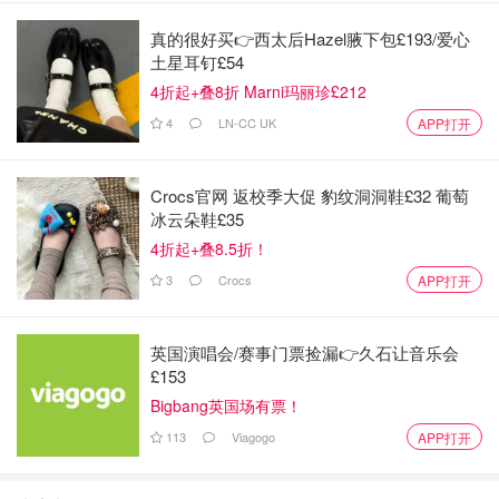
2. blueberry hemp和original这两个口味相对来说比较单
真的很好买👉西太后Hazel腋下包£193/爱心
调，没有其他那么特别
土星耳钉£54
4折起+叠8折 Marni玛丽珍£212
Amazon
4
LN-CC UK
APP打开
Amazon.com: purely elizabeth Ancient Grain
Granola Cereal Blueberry Hemp, 12 Ounce:
Granola Breakfast Cereals
购买
Crocs官网 返校季大促 豹纹洞洞鞋£32 葡萄
冰云朵鞋£35
推荐2⃣️：Oat My Goodness
4折起+叠8.5折！
3
Crocs
APP打开
英国演唱会/赛事门票捡漏👉久石让音乐会
£153
Bigbang英国场有票！
113
Viagogo
APP打开