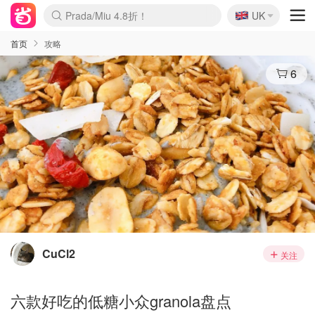
🇬🇧
Prada/Miu 4.8折！
UK
麦卢卡蜂蜜夏促！个位数！
啥？必胜客披萨5折！
首页
攻略
6
CuCl2
关注
六款好吃的低糖小众granola盘点