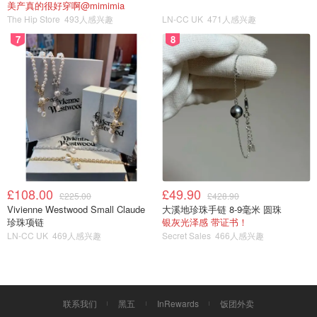
美产真的很好穿啊@mimimia
The Hip Store
493人感兴趣
LN-CC UK
471人感兴趣
7
8
£108.00
£49.90
£225.00
£428.90
Vivienne Westwood Small Claude
大溪地珍珠手链 8-9毫米 圆珠
Amazon
珍珠项链
银灰光泽感 带证书！
Amazon.com: 18 Rabbits Organic Gracious
LN-CC UK
469人感兴趣
Secret Sales
466人感兴趣
Granola, Pecan, Almond & Coconut, 11 Ounce
bag: Granola Breakfast Cereals
购买
推荐4⃣️：Ladera Foods
联系我们
黑五
InRewards
饭团外卖