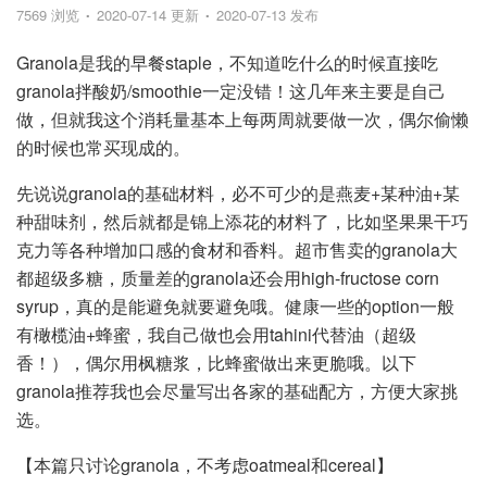
7569 浏览
2020-07-14 更新
2020-07-13 发布
Granola是我的早餐staple，不知道吃什么的时候直接吃
granola拌酸奶/smoothie一定没错！这几年来主要是自己
做，但就我这个消耗量基本上每两周就要做一次，偶尔偷懒
的时候也常买现成的。
先说说granola的基础材料，必不可少的是燕麦+某种油+某
种甜味剂，然后就都是锦上添花的材料了，比如坚果果干巧
克力等各种增加口感的食材和香料。超市售卖的granola大
都超级多糖，质量差的granola还会用high-fructose corn
syrup，真的是能避免就要避免哦。健康一些的option一般
有橄榄油+蜂蜜，我自己做也会用tahini代替油（超级
香！），偶尔用枫糖浆，比蜂蜜做出来更脆哦。以下
granola推荐我也会尽量写出各家的基础配方，方便大家挑
选。
【本篇只讨论granola，不考虑oatmeal和cereal】