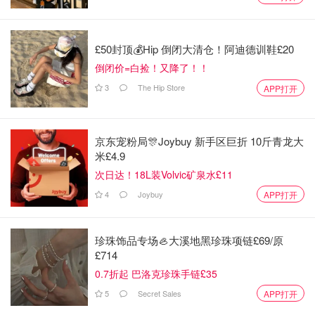
£50封顶💰Hip 倒闭大清仓！阿迪德训鞋£20
倒闭价=白捡！又降了！！
3
The Hip Store
APP打开
京东宠粉局🎊Joybuy 新手区巨折 10斤青龙大
米£4.9
次日达！18L装Volvic矿泉水£11
4
Joybuy
APP打开
这几年陆陆续续在amazon买了很多，貌似不少口味也更新
珍珠饰品专场🦪大溪地黑珍珠项链£69/原
换代了，我个人觉得没有雷点，大家可以随便选购。如果说
£714
有什么建议的话：
0.7折起 巴洛克珍珠手链£35
5
Secret Sales
APP打开
1. 在amazon买比wholefoods便宜