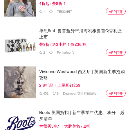
4折起+叠8折！
1
TESSABIT
APP打开
单瓶9ml+兽首瓶身🚨潘海利根兽首Q香礼盒
上市
叠9折+送3小样！仅£36/瓶
2
Penhaligon's
APP打开
Vivienne Westwood 西太后 | 英国新生季抢购
攻略
2.6折起！土星耳钉£59
452
8
Dealmoon英国省钱快报
APP打开
Boots 英国折扣 | 新生季学生优惠、积分、必
买清单
兰蔻买3免1！大牌美妆7.2折