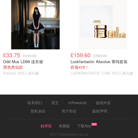
这款面霜我不是每天都用哦 只是每天都在空调房里 有时候
皮肤太干了 感觉皮肤状态不稳定的时候使用！我会将小棕
瓶精华与金典面霜一起混合乳化 然后按压在脸上 轻轻按摩
3⃣️ 眼霜
£33.75
£159.60
£165.00
£280.00
Odd Mus LD99 连衣裙
Lookfantastic Absolue 菁纯套装
黑色类似款
价值416！
Frasers
553人感兴趣
LOOKFANTASTIC.COM
503人感兴趣
联系我们
黑五
InRewards
饭团外卖
隐私条款
用户协议
版权声明
触屏版
电脑版
下载App
2017©dealmoon.co.uk