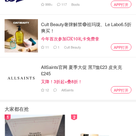
999+
117
Boots
APP打开
Cult Beauty奢牌解禁🔴祖玛珑、Le Labo6.5折
爽买！
今年首次参加💥£10礼卡免费拿
A雅诗兰黛智妍面霜
11
1
Cult Beauty
APP打开
味道很好闻 我一般晚上用 在精华之后 作为沙漠大干皮的我
晚上用起来也是润润的 感觉皮肤吹弹可破💕大家可以多做
AllSaints官网 夏季大促 黑T恤£23 皮夹克
面部按摩💆促进吸收！
£245
又降！3折起+叠8折！
12
AllSaints
APP打开
大家都在抢
1
2