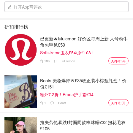
打开App写评论
折扣排行榜
已更新🔥lululemon 好价区每周上新 大号粉牛
角包罕见£59
Softstreme卫衣£54/原£108！
106
lululemon
APP打开
Boots 美妆爆降🚨£35收正装小棕瓶礼盒！价
B. 雅诗兰黛高能小棕瓶
值£151
额外7.2折！Prada护手霜£34
高能小棕瓶里面没有二裂酵母 不过说是祛红第一☝️我有时候
皮肤红痒 不稳定 我就会用高能小棕瓶精华替换小棕瓶！连
1
Boots
APP打开
着用一周 效果很明显✌️
拉夫劳伦暴跌❗️封面同款棒球帽£32 扭花毛衣
2⃣️面霜篇
£105