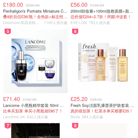
£180.00
£56.00
£200.00
£140.00
Penhaligon's Portraits Miniature Collection 香氛套装 5瓶装
200ml卸妆膏+100ml急救面膜+面霜+洁颜布
叠9折后仅£36/瓶！全热款+标志性兽首头
总价值£204=2.7折！闭眼冲这套！
Dealmoon英国省钱快报
1190人感兴趣
EVE LOM
793人感兴趣
5
6
£71.40
£25.20
£102.00
£35.00
Lancome 小黑瓶精华套装 50ml 价值£162
Fresh Soy洁面乳康普茶护肤套装 100ml
比单买划算 单买小黑瓶就£80了！
真的很划算！红茶水单买都要£35！
Lancôme UK
632人感兴趣
Boots
584人感兴趣
7
8
C La Mer经典面霜