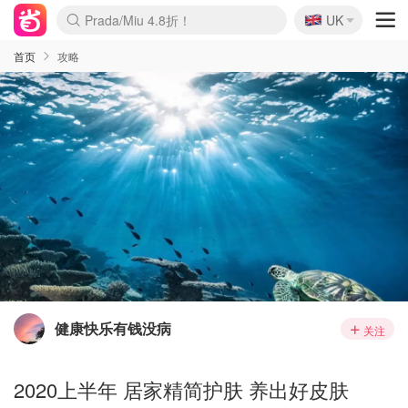
🇬🇧
Prada/Miu 4.8折！
UK
麦卢卡蜂蜜夏促！个位数！
啥？必胜客披萨5折！
首页
攻略
健康快乐有钱没病
关注
2020上半年 居家精简护肤 养出好皮肤