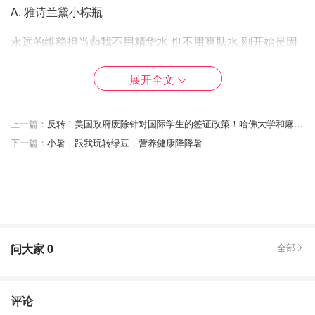
A. 雅诗兰黛小棕瓶
永远的维稳担当👍我不用精华水 也不用爽肤水 刚开始是因
为用完了还没补货 后来发现不用爽肤水肌肤吸收精华更有
效 我就把爽肤水从我的护肤步骤里去除啦😜
展开全文
上一篇：
反转！美国政府废除针对国际学生的签证政策！哈佛大学和麻省理工就留学生新规提起诉讼！
下一篇：
小暑，跟我玩转绿豆，营养健康降降暑
问大家
0
全部
评论