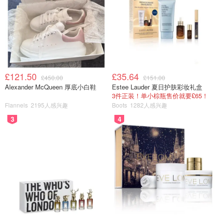
B 雅诗兰黛小黄瓜面霜
£121.50
£35.64
£450.00
£151.00
Alexander McQueen 厚底小白鞋
Estee Lauder 夏日护肤彩妆礼盒
哇 这个面霜简直就是夏日精品 必备神器 味道超好闻 正是小
3件正装！单小棕瓶售价就要£65！
Flannels
2195人感兴趣
Boots
1282人感兴趣
黄瓜的清香🥒而且面霜自带spf 可以防晒哦 也很滋润 适合干
皮 在早上精华后使用！
3
4