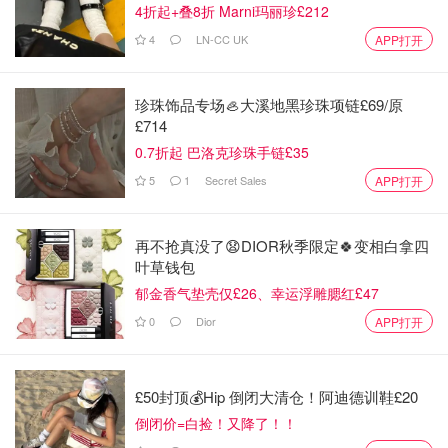
种选择，
shake
和
stir
。Shake就是用摇杯制作的，stir就是
4折起+叠8折 Marni玛丽珍£212
简单的搅拌。
4
LN-CC UK
APP打开
珍珠饰品专场🦪大溪地黑珍珠项链£69/原
£714
0.7折起 巴洛克珍珠手链£35
5
1
Secret Sales
APP打开
再不抢真没了😧DIOR秋季限定🍀变相白拿四
叶草钱包
郁金香气垫壳仅£26、幸运浮雕腮红£47
0
Dior
APP打开
Cosmopolitan
-大都会 （女性化的鸡尾酒）
£50封顶💰Hip 倒闭大清仓！阿迪德训鞋£20
倒闭价=白捡！又降了！！