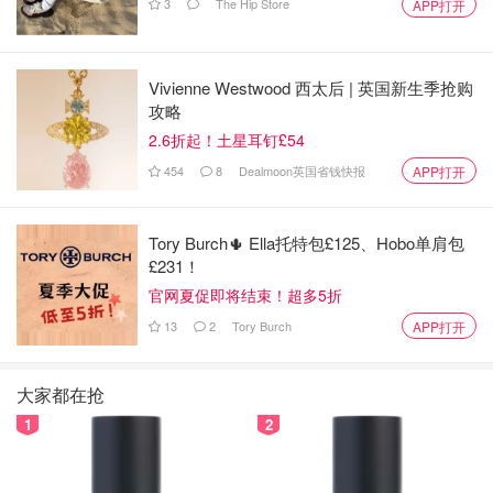
3
The Hip Store
APP打开
Vivienne Westwood 西太后 | 英国新生季抢购
攻略
2.6折起！土星耳钉£54
454
8
Dealmoon英国省钱快报
APP打开
Tory Burch🌵 Ella托特包£125、Hobo单肩包
Sex on the Beach
- 性感沙滩，很女性化的鸡尾酒（女性化
£231！
的鸡尾酒）
官网夏促即将结束！超多5折
13
2
Tory Burch
APP打开
大家都在抢
1
2