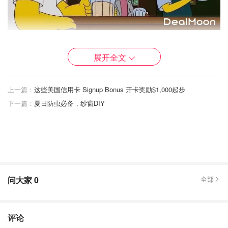
（Wine bar或beer bar是以葡萄酒或啤酒为主的酒吧，一般
展开全文
售卖的都是价格贵一些的各种精酿酒。
上一篇：
这些美国信用卡 Signup Bonus 开卡奖励$1,000起步
下一篇：
夏日防虫必备，纱窗DIY
问大家
0
全部
Cocktail Lounge
-鸡尾酒廊。相对dive bar, Cocktail
Lounge就高级很多了。 如果去约会的话，选cocktail
lounge 就对了。👌
评论