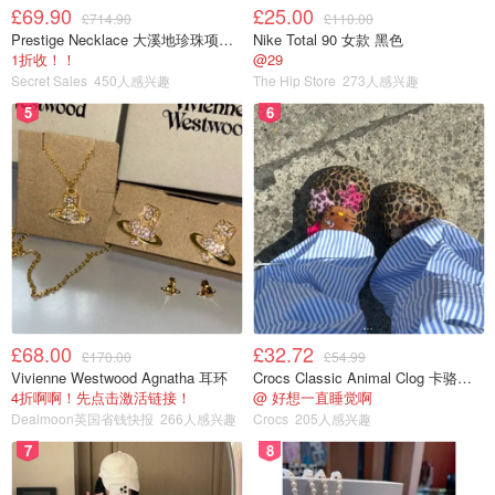
£69.90
£25.00
£714.90
£110.00
Prestige Necklace 大溪地珍珠项链 10-11mm
Nike Total 90 女款 黑色
1折收！！
@29
Secret Sales
450人感兴趣
The Hip Store
273人感兴趣
007 Martini
-007马提尼酒. 相信大家不会陌生啦，"Bond,
5
6
James Bond. "😎
🍸🍸🍸🍸🍸🍸🍸🍸🍸🍸🍸🍸🍸🍸🍸🍸🍸🍸🍸🍸🍸🍸🍸🍸🍸🍸🍸
🍸🍸🍸🍸🍸
Gin
-杜松子酒。Gin based cocktail:
£68.00
£32.72
£170.00
£54.99
Vivienne Westwood Agnatha 耳环
Crocs Classic Animal Clog 卡骆驰动物印花洞洞鞋
4折啊啊！先点击激活链接！
@ 好想一直睡觉啊
Dealmoon英国省钱快报
266人感兴趣
Crocs
205人感兴趣
7
8