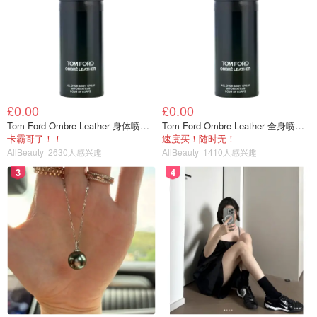
Bloody Mary
-血色玛丽。属于 brunch drink。（晚上点
£0.00
£0.00
的话，成分会和白天不太一样）
Tom Ford Ombre Leather 身体喷雾 150ml
Tom Ford Ombre Leather 全身喷雾 150ml
卡霸哥了！！
速度买！随时无！
AllBeauty
2630人感兴趣
AllBeauty
1410人感兴趣
3
4