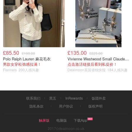
Gin Tonic
-杜松子酒
£85.50
£135.00
£190.00
£225.00
Polo Ralph Lauren 麻花毛衣
Vivienne Westwood Small Claude 珍珠项链
男款女穿松弛感拉满！
点击激活链接后看到私促价！
Flannels
200人感兴趣
Dealmoon英国省钱快报
184人感兴趣
联系我们
黑五
InRewards
饭团外卖
隐私条款
用户协议
版权声明
触屏版
电脑版
下载App
Gimlet
-琴蕾
2017©dealmoon.co.uk