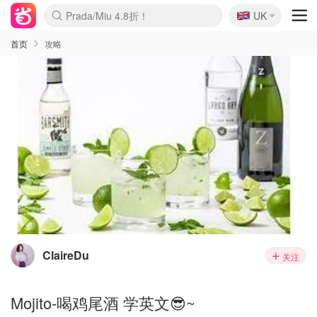
🇬🇧
Prada/Miu 4.8折！
UK
麦卢卡蜂蜜夏促！个位数！
啥？必胜客披萨5折！
首页
攻略
ClaireDu
关注
Mojito-喝鸡尾酒 学英文😎~