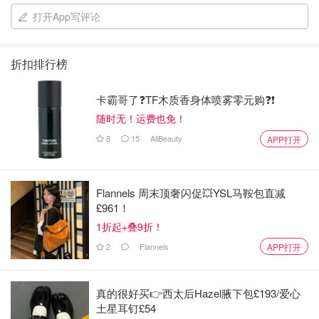
🍾🍾🍾🍾🍾🍾🍾🍾🍾🍾🍾🍾🍾🍾🍾🍾🍾🍾🍾🍾🍾🍾🍾🍾🍾🍾🍾🍾🍾🍾
打开App写评论
介绍了酒吧，接下来，我们就来看看那些谈论鸡尾酒时常用
的英文单词吧~
折扣排行榜
Base
-也叫做base liquor，是基调酒， 通常都是烈酒。常见
的如下，
卡霸哥了❓TF木质香身体喷雾零元购❓❗
随时无！运费也免！
8
15
AllBeauty
APP打开
Flannels 周末顶奢闪促💥YSL马鞍包直减
£961！
1折起+叠9折！
2
Flannels
APP打开
Vodka Martini
- 伏特加马提尼酒。是Vodka base （以伏特
真的很好买👉西太后Hazel腋下包£193/爱心
加为基调的酒）。 最基础也是最经典的鸡尾酒。通常有两
土星耳钉£54