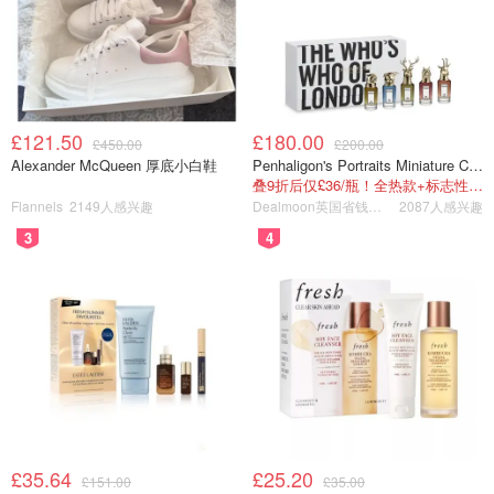
Posen白色连衣裙的领口，方中带了点V领，真是Double显
瘦 ，而且女人味也Double了。
£121.50
£180.00
£450.00
£200.00
Alexander McQueen 厚底小白鞋
Penhaligon's Portraits Miniature Collection 香氛套装 5瓶装
叠9折后仅£36/瓶！全热款+标志性兽首头
Flannels
2149人感兴趣
Dealmoon英国省钱快报
2087人感兴趣
3
4
£35.64
£25.20
£151.00
£35.00