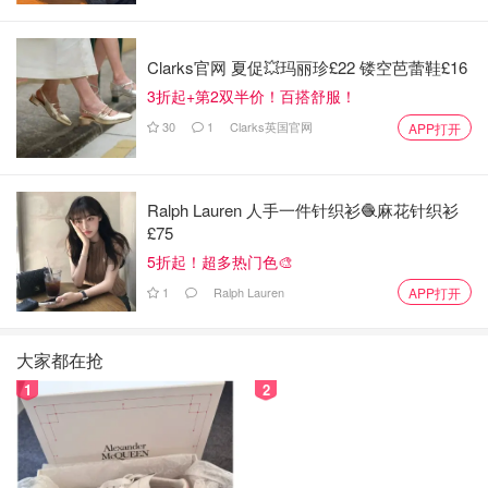
Clarks官网 夏促💥玛丽珍£22 镂空芭蕾鞋£16
3折起+第2双半价！百搭舒服！
30
1
Clarks英国官网
APP打开
Ralph Lauren 人手一件针织衫🧶麻花针织衫
£75
5折起！超多热门色🎨
1
Ralph Lauren
APP打开
大家都在抢
1
2
除了经典方领，大律师还穿过方领的变形款，比如这条Zac