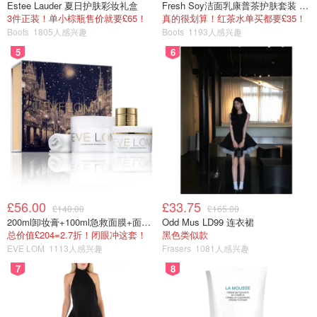
Estee Lauder 夏日护肤彩妆礼盒
Fresh Soy洁面乳康普茶护肤套装 100ml
3件正装！单小棕瓶售价就要£65！
真的很划算！红茶水单买都要£35！
Boots
1805人感兴趣
Boots
1193人感兴趣
5
6
£56.00
£33.75
凯特也穿过一个变形款的方领，她是脖子两边有一个V型设
£140.00
£165.00
200ml卸妆膏+100ml急救面膜+面霜+洁颜布
Odd Mus LD99 连衣裙
计，非常别致。
总价值£204=2.7折！闭眼冲这套！
黑色类似款
EVE LOM
1113人感兴趣
Frasers
1081人感兴趣
7
8