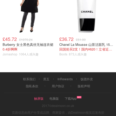
£45.72
£36.72
£1070.24
£51.00
Burberry 女士黑色真丝无袖连衣裙
Chanel La Mousse 山茶洁面乳 150ml
0.4折啊啊
回国前买2支！国内¥620！立省近一半！
Jomashop
1064人感兴趣
Boots
873人感兴趣
联系我们
黑五
InRewards
饭团外卖
隐私条款
用户协议
版权声明
触屏版
电脑版
下载App
2017©dealmoon.co.uk
页面信息由用户分享或品牌、商家提供，由Dealmoon核实后发布折