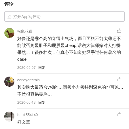
评论
打开App写评论
松鼠花猫
好像还是🉐️个高的穿得出气场，而且面料不能太薄还不
能皱否则显肚子和屁股显cheap,话说大律师嫁对人打扮
果然上了很多档次，但真心不知道她经手过任何著名的
case.
注：标题用了「克鲁尼嫂」，是因为怕大家不知道大律师其
2020-09-07
· 回复
人是谁；但是，女人的价值并不是靠老公定义的。另，大律
candyartemis
师的照片不多，所以本文还找了其他博主和名流的照片补
其实胸大最适合v领的…圆领小方领特别深色的也可以…
充。
不然很容易显胖…
以下职场穿搭，适合大部分有Dress Code的公司；如果是
2020-06-13
· 回复
Fress style的公司，可以考虑正式开会或见客户时这样穿。
文末依然有相关单品推荐，心急的同学可以直接往下拉。
tutu1554140
好文章
01、方形领口