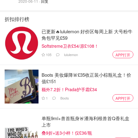
2020-06-11
· 回复
要想在职场穿搭中穿出女人味来，领口的设计就是重中之重
折扣排行榜
了。夏季衣服的领口，不能太高，否则热得要捂痱子了；但
已更新🔥lululemon 好价区每周上新 大号粉牛
是，也不能太低，不仅路上觉得不安全，而且办公室里显得
角包罕见£59
不够庄重。
Softstreme卫衣£54/原£108！
其实，夏季职场穿搭可以考虑穿大方领，比如大律师这条方
105
lululemon
APP打开
领红裙，就令人印象深刻—— 方领能适度露肤，所以凉快
哈哈；同时，因为露的皮肤面积比圆领大，能露出女生最美
的锁骨部位，所以更显瘦。
Boots 美妆爆降🚨£35收正装小棕瓶礼盒！价
值£151
额外7.2折！Prada护手霜£34
1
Boots
APP打开
单瓶9ml+兽首瓶身🚨潘海利根兽首Q香礼盒
上市
叠9折+送3小样！仅£36/瓶