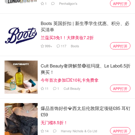
1
Penhaligon's
APP打开
Boots 英国折扣 | 新生季学生优惠、积分、必
买清单
兰蔻买3免1！大牌美妆7.2折
999+
117
Boots
APP打开
Cult Beauty奢牌解禁🔴祖玛珑、Le Labo6.5折
爽买！
今年首次参加💥£10礼卡免费拿
11
1
Cult Beauty
APP打开
而且，方领比V领安全，不容易走光。看凯特的对比图就知
道了，右边的方领安全又优雅。这一点对大熊妹子尤其重
爆品首饰好价💎西太后伦敦限定项链£85 耳钉
£59
要，方领对你们是最友好的领口之一啦。
无门槛8.5折！
14
Harvey Nichols & Co Ltd
APP打开