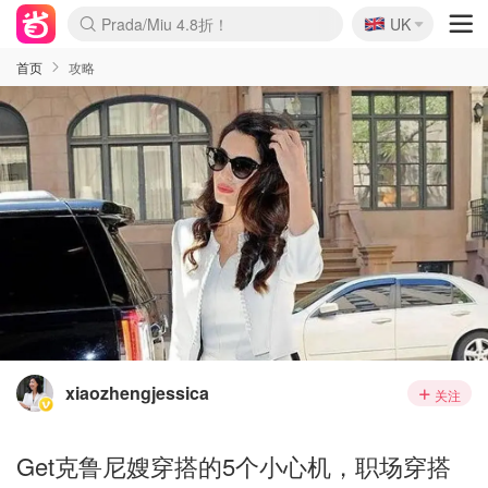
🇬🇧
Prada/Miu 4.8折！
UK
麦卢卡蜂蜜夏促！个位数！
啥？必胜客披萨5折！
首页
攻略
xiaozhengjessica
关注
Get克鲁尼嫂穿搭的5个小心机，职场穿搭