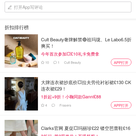
打开App写评论
折扣排行榜
Cult Beauty奢牌解禁🔴祖玛珑、Le Labo6.5折
爽买！
今年首次参加💥£10礼卡免费拿
10
1
Cult Beauty
APP打开
大牌连衣裙抄底价💥拉夫劳伦衬衫裙£130 CK
连衣裙£29！
1折起+9折！小鞠同款Ganni£88
4
Frasers
APP打开
烤鸡翅是男票做的，先在鸡翅上切小口，方便入味，腌最少
半个小时，其实时间长点更入味。腌好了之后放进烤箱上下
350度，各二十分钟。表面稍微焦一点点就差不多了，但是
Clarks官网 夏促💥玛丽珍£22 镂空芭蕾鞋£16
为了保证它是熟的，可以再放十分钟。出锅后撒自己喜欢的