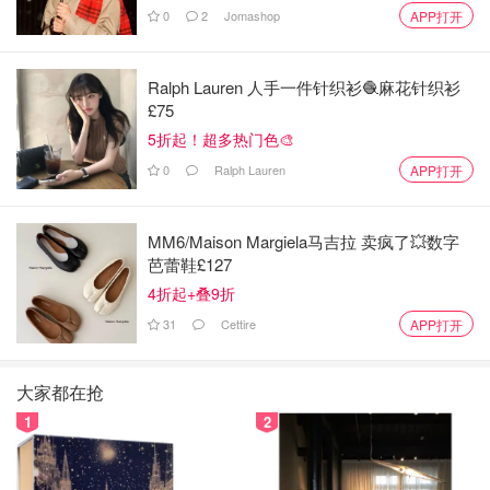
0
2
Jomashop
APP打开
Ralph Lauren 人手一件针织衫🧶麻花针织衫
£75
蒜茸白菜虾，这个可以下粉丝！但是我嫌麻烦就，只下了白
菜和虾。洗干净白菜和虾，铺一层锡纸在烤盘上，放白菜和
5折起！超多热门色🎨
虾，蒜粒，盐，少许酱油，上下375度开始烤，各二十分钟
0
Ralph Lauren
APP打开
出锅，我自己还下了剁椒，真的爱了！
MM6/Maison Margiela马吉拉 卖疯了💥数字
芭蕾鞋£127
4折起+叠9折
31
Cettire
APP打开
大家都在抢
1
2