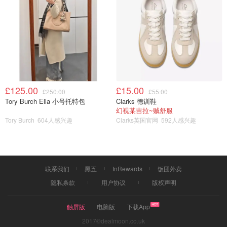
£125.00
£15.00
£250.00
£55.00
Tory Burch Ella 小号托特包
Clarks 德训鞋
幻视某吉拉~贼舒服
Tory Burch
604人感兴趣
Clarks英国官网
592人感兴趣
联系我们
黑五
InRewards
饭团外卖
隐私条款
用户协议
版权声明
触屏版
电脑版
下载App
2017©dealmoon.co.uk