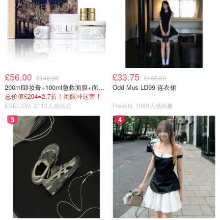
£56.00
£33.75
£140.00
£165.00
200ml卸妆膏+100ml急救面膜+面霜+洁颜布
Odd Mus LD99 连衣裙
总价值£204=2.7折！闭眼冲这套！
下次做点别的分享给大家！
EVE LOM
2113人感兴趣
Frasers
1069人感兴趣
3
4
2020好起来