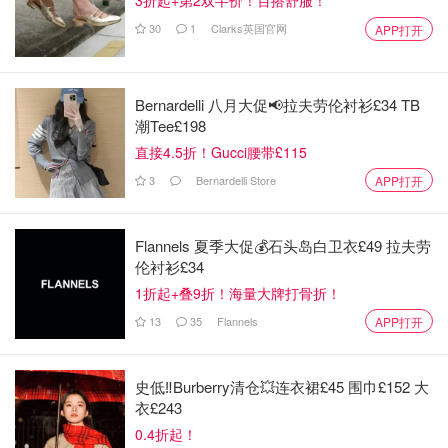
3折起+第2双半价！百搭舒服！
调料，黑椒，辣椒面之类的，一口下去滋滋冒油超好吃，锡
30
1
Clarks英国官网
APP打开
纸表面刷上少许的黄油就好了，不要太多，因为鸡肉自己会
出油
Bernardelli 八月大促📢拉夫劳伦衬衫£34 TB
潮Tee£198
直接4.5折！Gucci腰带£115
3
Bernardelli Store
APP打开
Flannels 夏季大促💰石头岛白卫衣£49 拉夫劳
伦衬衫£34
1折起+叠9折！海量大牌打骨折！
13
35
Flannels
APP打开
史低‼️Burberry清仓💥连衣裙£45 围巾£152 大
衣£243
0.4折起！