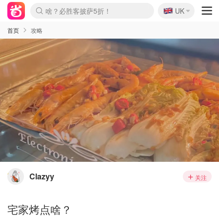
🇬🇧
啥？必胜客披萨5折！
UK
麦卢卡蜂蜜夏促！个位数！
Prada/Miu 4.8折！
首页
攻略
Clazyy
关注
宅家烤点啥？