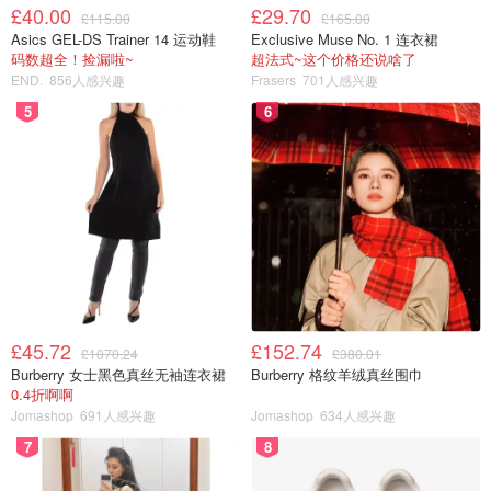
£40.00
£29.70
£115.00
£165.00
Asics GEL-DS Trainer 14 运动鞋
Exclusive Muse No. 1 连衣裙
码数超全！捡漏啦~
超法式~这个价格还说啥了
END.
856人感兴趣
Frasers
701人感兴趣
5
6
£45.72
£152.74
£1070.24
£380.01
Burberry 女士黑色真丝无袖连衣裙
Burberry 格纹羊绒真丝围巾
0.4折啊啊
Jomashop
691人感兴趣
Jomashop
634人感兴趣
7
8