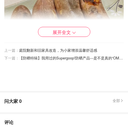
展开全文
上一篇：
庭院翻新和旧家具改造，为小家增添温馨舒适感
下一篇：
【防晒特辑】我用过的Supergoop!防晒产品---是不是真的“OMG”？值的“买它”吗？
超超超甜，里面焦黄焦黄的，唯一缺点就是太甜啦，不要多
吃哦，会有发胖的风险，但是值得一试！成本超低
问大家
0
全部
评论