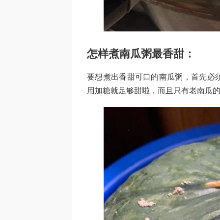
怎样煮南瓜粥最香甜：
要想煮出香甜可口的南瓜粥，首先必
用加糖就足够甜啦，而且只有老南瓜