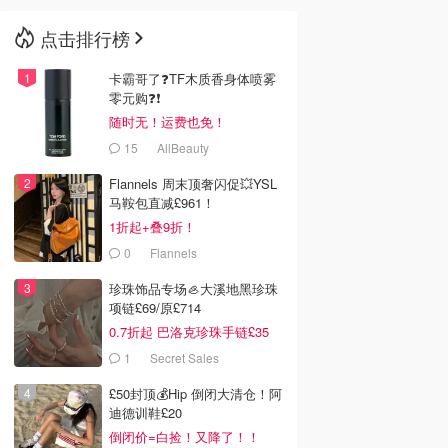
点击排行榜
🇳🇿
新西兰
卡霸哥了❓TF木质香身体喷雾
零元购❓❗
随时无！运费也免！
15
AllBeauty
Flannels 周末顶奢闪促💥YSL
马鞍包直减£961！
1折起+叠9折！
0
Flannels
珍珠饰品专场🦪大溪地黑珍珠
项链£69/原£714
0.7折起 巴洛克珍珠手链£35
1
Secret Sales
£50封顶💰Hip 倒闭大清仓！阿
迪德训鞋£20
倒闭价=白捡！又降了！！