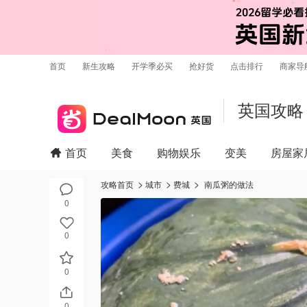
首页
新生攻略
开学季必买
抢好货
点击排行
商家导
英国攻略
首页
美食
购物娱乐
变美
房屋家
攻略首页
城市
费城
南瓜粥的做法
0
0
0
0