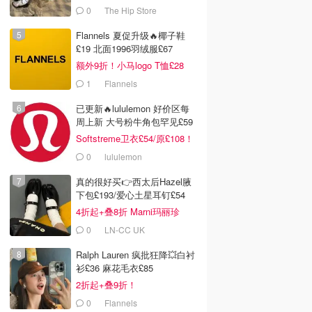
0
The Hip Store
Flannels 夏促升级🔥椰子鞋
£19 北面1996羽绒服£67
额外9折！小马logo T恤£28
1
Flannels
已更新🔥lululemon 好价区每
周上新 大号粉牛角包罕见£59
Softstreme卫衣£54/原£108！
0
lululemon
真的很好买👉西太后Hazel腋
下包£193/爱心土星耳钉£54
4折起+叠8折 Marni玛丽珍
£212
0
LN-CC UK
Ralph Lauren 疯批狂降💥白衬
衫£36 麻花毛衣£85
2折起+叠9折！
0
Flannels