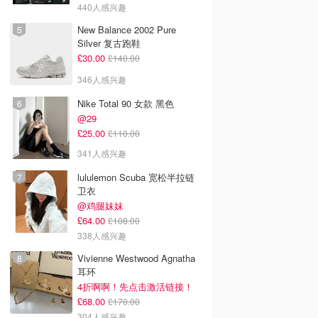
440人感兴趣
New Balance 2002 Pure
Silver 复古跑鞋
£30.00
£140.00
346人感兴趣
Nike Total 90 女款 黑色
@29
£25.00
£110.00
341人感兴趣
lululemon Scuba 宽松半拉链
卫衣
@鸡腿妹妹
£64.00
£108.00
338人感兴趣
Vivienne Westwood Agnatha
耳环
4折啊啊！先点击激活链接！
£68.00
£170.00
304人感兴趣