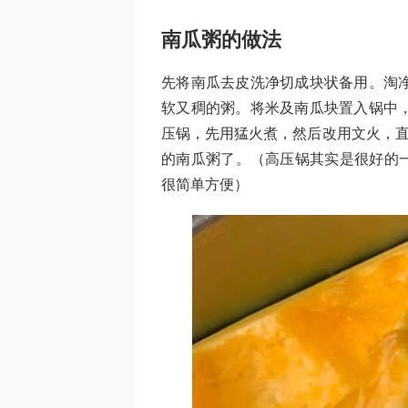
南瓜粥的做法
先将南瓜去皮洗净切成块状备用。淘净
软又稠的粥。将米及南瓜块置入锅中，
压锅，先用猛火煮，然后改用文火，直
的南瓜粥了。（高压锅其实是很好的
很简单方便）