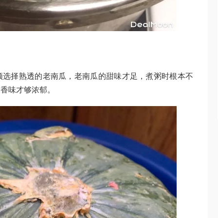
须选择熟透的老南瓜，老南瓜的甜味才足，煮粥时根本不
的香味才够浓郁。