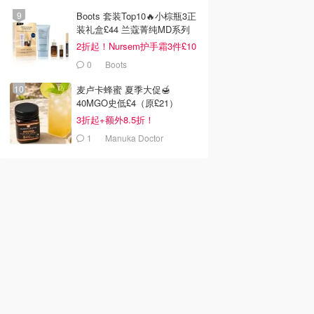
Boots 套装Top10🔥小棕瓶3正
装礼盒£44 兰蔻菁纯MD系列
首折
2折起！Nursem护手霜3件£10
0
Boots
麦卢卡蜂蜜 夏季大促🍯
40MGO史低£4（原£21）
3折起+额外8.5折！
1
Manuka Doctor