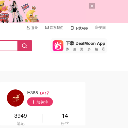
联系我们
英国
登录
下载App
🇺🇸
美国
下载 DealMoon App
体验更多精彩
🇨🇳
中国
🇨🇦
加拿大
🇬🇧
英国
🇩🇪
德国
E365
17
🇫🇷
加关注
法国
🇮🇹
3949
14
意大利
笔记
粉丝
🇦🇺
澳洲