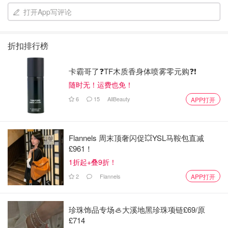
打开App写评论
折扣排行榜
卡霸哥了❓TF木质香身体喷雾零元购❓❗
随时无！运费也免！
6
15
AllBeauty
APP打开
今天的早餐：
Flannels 周末顶奢闪促💥YSL马鞍包直减
£961！
自製豬肉包 261 卡
1折起+叠9折！
2
Flannels
APP打开
咖啡那提120卡
綜合水果盤99 卡
珍珠饰品专场🦪大溪地黑珍珠项链£69/原
£714
早餐一共攝入480 大卡