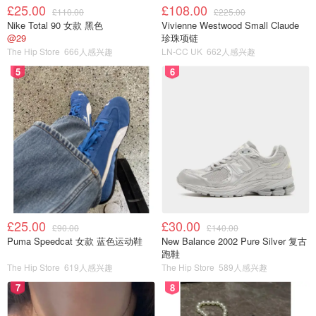
£25.00
£108.00
£110.00
£225.00
Nike Total 90 女款 黑色
Vivienne Westwood Small Claude
@29
珍珠项链
The Hip Store
666人感兴趣
LN-CC UK
662人感兴趣
哇啊～ 我的天
5
6
這瓶芒果優酩乳
買它買它買它！
好香 好濃 好好喝唷！
好像印度飲料Mango Lassi 芒果拉西
就是芒果加優酪乳產出的飮料
£25.00
£30.00
£90.00
£140.00
Puma Speedcat 女款 蓝色运动鞋
New Balance 2002 Pure Silver 复古
可是這就是芒果味的優酪乳呀！
跑鞋
The Hip Store
619人感兴趣
The Hip Store
589人感兴趣
這瓶還帶著芒果的甜度
7
8
雙手雙腳推薦