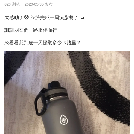
823 浏览
2020-05-30 发布
太感動了😹 終於完成一周減脂餐了 🥳
謝謝朋友們一路相伴而行
來看看我到底一天攝取多少卡路里？