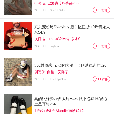
0.7折起 巴洛克珍珠手链£35
雞蛋🥚是生雞蛋不是水煮蛋，可以自動畫為背景牆或是省略
5
Secret Sales
APP打开
沒看到 🤣
京东宠粉局🎊Joybuy 新手区巨折 10斤青龙大
米£4.9
次日达！18L装Volvic矿泉水£11
4
Joybuy
APP打开
£50封顶💰Hip 倒闭大清仓！阿迪德训鞋£20
倒闭价=白捡！又降了！！
3
The Hip Store
APP打开
真的很好买👉西太后Hazel腋下包£193/爱心
土星耳钉£54
4折起+叠8折 Marni玛丽珍£212