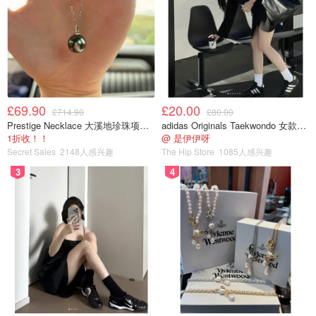
£69.90
£20.00
£714.90
£80.00
Prestige Necklace 大溪地珍珠项链 10-11mm
adidas Originals Taekwondo 女款黑色运动鞋
1折收！！
@ 是伊伊呀
Secret Sales
2148人感兴趣
The Hip Store
1085人感兴趣
3
4