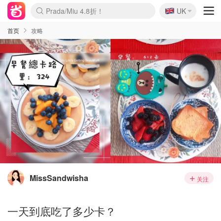
🇬🇧
Prada/Miu 4.8折！
UK
麦卢卡蜂蜜夏促！个位数！
啥？必胜客披萨5折！
首页
攻略
MissSandwisha
关注
一天到底吃了多少卡？