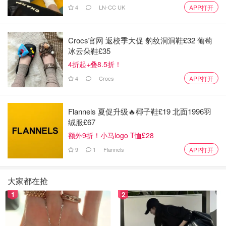
4
LN-CC UK
APP打开
Crocs官网 返校季大促 豹纹洞洞鞋£32 葡萄
冰云朵鞋£35
4折起+叠8.5折！
4
Crocs
APP打开
今天中餐吃味噌鮭魚豆腐湯及自製豬肉起司餡餅。
Flannels 夏促升级🔥椰子鞋£19 北面1996羽
味噌鮭魚豆腐湯 133 卡
绒服£67
豬肉起司餡餅314卡
额外9折！小马logo T恤£28
9
1
Flannels
APP打开
中餐一共攝入447大卡
在這裡要特別介紹味噌，味噌不僅幫助代謝還能燃燒脂肪，
大家都在抢
非常適合減脂期吃。朋友們不妨來試試看吧！
1
2