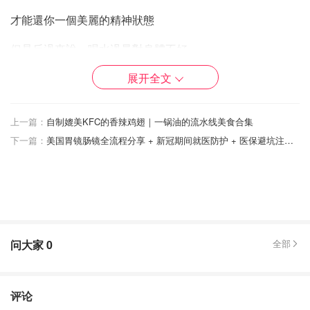
才能還你一個美麗的精神狀態
但是反過來說，喝水過量對身體不好
展开全文
過與不及都是毛病
剛剛好最棒 👍
上一篇：
自制媲美KFC的香辣鸡翅｜一锅油的流水线美食合集
下一篇：
美国胃镜肠镜全流程分享 + 新冠期间就医防护 + 医保避坑注意事项
问大家
0
全部
评论