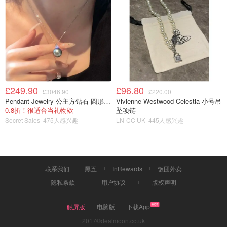
一杯160 卡
發現好喝又健康的飲品，真的是很激動啊！
情緒激動，有沒有消耗掉一點卡路里呀？
今天一共攝入 1087 卡
£249.90
£96.80
£3046.90
£220.00
謝謝各位耐心地看完
Pendant Jewelry 公主方钻石 圆形大溪地珍珠吊坠 11-12mm
Vivienne Westwood Celestia 小号吊
0.8折！很适合当礼物欸
坠项链
希望各位都美美的重現江湖 ❤️
Secret Sales
475人感兴趣
LN-CC UK
445人感兴趣
联系我们
黑五
InRewards
饭团外卖
隐私条款
用户协议
版权声明
触屏版
电脑版
下载App
2017©dealmoon.co.uk