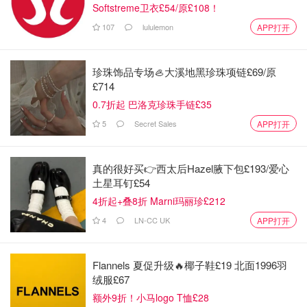
Softstreme卫衣£54/原£108！
107
lululemon
APP打开
珍珠饰品专场🦪大溪地黑珍珠项链£69/原
£714
0.7折起 巴洛克珍珠手链£35
5
Secret Sales
APP打开
真的很好买👉西太后Hazel腋下包£193/爱心
土星耳钉£54
4折起+叠8折 Marni玛丽珍£212
4
LN-CC UK
APP打开
Flannels 夏促升级🔥椰子鞋£19 北面1996羽
绒服£67
额外9折！小马logo T恤£28