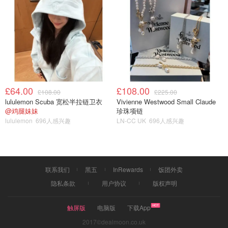
敷脸 感觉补水💦效果还是OK的 价格嘛也还OK 平常都是官
网有活动时候下单 还会有小礼品用
第二个来说说香缇卡钻石面膜💎 价格也是很钻石啊 但是效
果真的很赞 我叫它救急面膜 哈哈 爱熬夜小仙女🧚‍♀️可以入
因为用完真的是没得说哦
第三个说说日本复活草面膜 这款面膜我也是看见很多网红
£64.00
£108.00
£108.00
£225.00
推荐了 我才跟风买的 觉得两百多一大瓶实在是太赚 打开以
lululemon Scuba 宽松半拉链卫衣
Vivienne Westwood Small Claude
@鸡腿妹妹
珍珠项链
后感觉是一盒冰淇淋🍦 白白的好像奶油一样 味道也比较可
lululemon
696人感兴趣
LN-CC UK
696人感兴趣
以接受 我每次都会涂厚厚的一层 因为便宜 所以不心疼呀 效
果也很不错 保湿效果明显 会一直回购的
第四个 法尔曼幸福面膜 价格小贵 效果也还行 但是比较麻烦
联系我们
黑五
InRewards
饭团外卖
的是在美国不太好买 我经常去的那家mall没有这个品牌的专
隐私条款
用户协议
版权声明
柜 以至于我用完这一瓶就没有再回购
第五个fresh的紧致面膜 我比较爱 因为是睡眠面膜 我有时候
触屏版
电脑版
下载App
比较懒的时候 就会涂完这层面膜睡觉 第二天早上起来真的
2017©dealmoon.co.uk