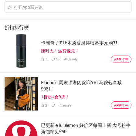
打开App写评论
折扣排行榜
卡霸哥了❓TF木质香身体喷雾零元购❓❗
随时无！运费也免！
7
15
AllBeauty
APP打开
Flannels 周末顶奢闪促💥YSL马鞍包直减
£961！
1折起+叠9折！
2
Flannels
APP打开
已更新🔥lululemon 好价区每周上新 大号粉牛
角包罕见£59