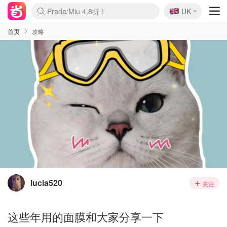
🇬🇧
Prada/Miu 4.8折！
UK
麦卢卡蜂蜜夏促！个位数！
啥？必胜客披萨5折！
首页
攻略
lucia520
关注
这些年用的面膜和大家分享一下