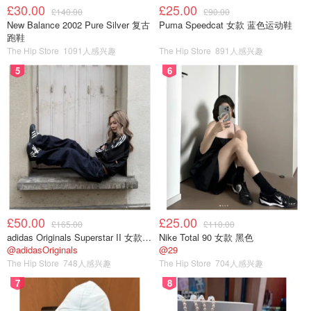
£30.00
£25.00
£140.00
£90.00
New Balance 2002 Pure Silver 复古
Puma Speedcat 女款 蓝色运动鞋
跑鞋
The Hip Store
1091人感兴趣
The Hip Store
891人感兴趣
5
6
£50.00
£25.00
£165.00
£110.00
adidas Originals Superstar II 女款串珠休闲鞋 黑色
Nike Total 90 女款 黑色
@adidasOriginals
@29
The Hip Store
748人感兴趣
The Hip Store
704人感兴趣
先来说说fresh玫瑰面膜 打开以后会有一阵淡淡的玫瑰香 我
7
8
个人还是比较喜欢这味道 我平常都是下午没事的时候拿来