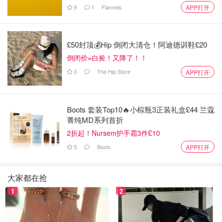
9
1
Flannels
APP打开
£50封顶💰Hip 倒闭大清仓！阿迪德训鞋£20
倒闭价=白捡！又降了！！
3
The Hip Store
APP打开
Boots 套装Top10🔥小棕瓶3正装礼盒£44 兰蔻
菁纯MD系列首折
2折起！Nursem护手霜3件£10
5
Boots
APP打开
大家都在抢
1
2