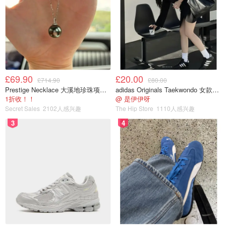
£69.90
£20.00
£714.90
£80.00
Prestige Necklace 大溪地珍珠项链 10-11mm
adidas Originals Taekwondo 女款黑色运动鞋
1折收！！
@ 是伊伊呀
Secret Sales
2102人感兴趣
The Hip Store
1110人感兴趣
3
4