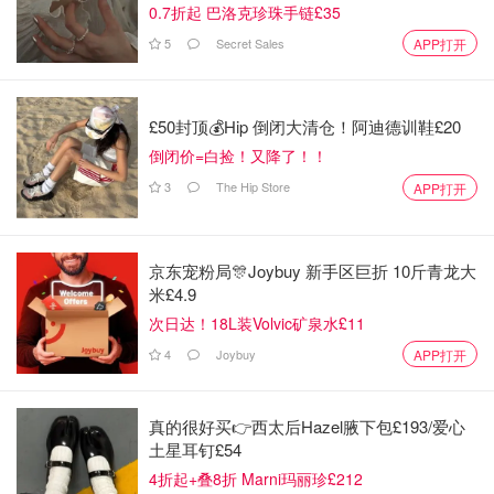
辽!
0.7折起 巴洛克珍珠手链£35
5
Secret Sales
APP打开
减肥路上的绊脚石2 - 我有一个猪队友
面食养人，好在自己家做的炒菜都还满清淡的。然而家里那
£50封顶💰Hip 倒闭大清仓！阿迪德训鞋£20
种荤素搭配的健康菜色在我队友眼中显然是不够滋味的，于
倒闭价=白捡！又降了！！
是这货以纯荤菜以及重油为目标开始隔三差五往家叫外卖。
3
The Hip Store
APP打开
在家属孜孜不倦地努力下，鸡鸭牛羊很快就都叫他给点全
了。
京东宠粉局🎊Joybuy 新手区巨折 10斤青龙大
米£4.9
次日达！18L装Volvic矿泉水£11
4
Joybuy
APP打开
真的很好买👉西太后Hazel腋下包£193/爱心
土星耳钉£54
4折起+叠8折 Marni玛丽珍£212