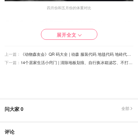
四月份和五月份的体重对比
讽刺的是，这篇原本是要写减肥成功分享文的。。奈何自己
不争气，这下变成了失败反思总结文了，人生真的是计划赶
展开全文
不上变化阿!
下面就来列一列减肥路上那些妨碍我瘦成一道闪电的绊脚石
上一篇：
《动物森友会》QR 码大全 | 动森 服装代码 地毯代码 地砖代码 全分享! 简单壁板 永远滴神!
们。
下一篇：
14个居家生活小窍门 | 清除地板划痕、自行换冰箱滤芯、不打孔安窗帘、银饰速洗、DIY补皮鞋面磨损...
减肥路上的绊脚石1 - 罪恶的面食
不要试图挑战北方人对面食的热爱程度，因为北方人真的可
以天天吃面食!
自从家里买到了Costco二十五磅重的面粉，老妈做面食的欲
问大家
0
全部
望彻底被释放，就此开启见顿面食模式。
评论