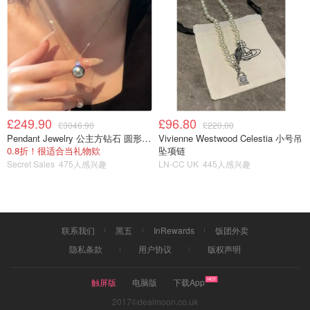
21天自律计划
£249.90
£96.80
£3046.90
£220.00
Pendant Jewelry 公主方钻石 圆形大溪地珍珠吊坠 11-12mm
Vivienne Westwood Celestia 小号吊
0.8折！很适合当礼物欸
坠项链
Secret Sales
475人感兴趣
LN-CC UK
445人感兴趣
联系我们
黑五
InRewards
饭团外卖
隐私条款
用户协议
版权声明
触屏版
电脑版
下载App
2017©dealmoon.co.uk