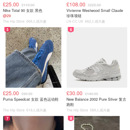
£25.00
£108.00
£110.00
£225.00
Nike Total 90 女款 黑色
Vivienne Westwood Small Claude
@29
珍珠项链
The Hip Store
666人感兴趣
LN-CC UK
662人感兴趣
5
6
£25.00
£30.00
无比沉重的绊脚石
£90.00
£140.00
Puma Speedcat 女款 蓝色运动鞋
New Balance 2002 Pure Silver 复古
跑鞋
终于要结束这个沉重的话题了!最后祝你们都能减肥成功，
The Hip Store
619人感兴趣
The Hip Store
589人感兴趣
可表像我这么南了。
7
8