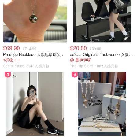
然而我根本做不到阿!!
自从家里有了这批囤货，我每天都在喝与不喝之间挣扎着。
喝了会自责，不喝又难过，接着整个人就陷入到无论喝或不
喝都会不开心的死胡同。。事实就是，我的自制力可以控制
住我不喝奶茶，却完全控制不住我因没喝到奶茶而悲伤的情
£69.90
£20.00
£714.90
£80.00
绪。
Prestige Necklace 大溪地珍珠项链 10-11mm
adidas Originals Taekwondo 女款黑色运动鞋
1折收！！
@ 是伊伊呀
Secret Sales
2148人感兴趣
The Hip Store
1085人感兴趣
为了让自己尽快从这种消极的状态中挣脱出来，我只有重新
调整了规划: 制定了另一个版本的保一争二(在每天最多只喝
3
4
一杯保底的情况下，争取做到每两天喝一杯)，关键是等这
波喝完坚决不再买了。