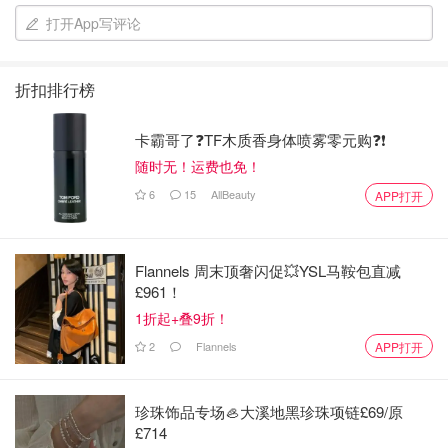
打开App写评论
折扣排行榜
卡霸哥了❓TF木质香身体喷雾零元购❓❗
随时无！运费也免！
6
15
AllBeauty
APP打开
Flannels 周末顶奢闪促💥YSL马鞍包直减
£961！
1折起+叠9折！
2
Flannels
APP打开
什么，你问我为什么不能吃到七成饱就好?作为一个视面食
珍珠饰品专场🦪大溪地黑珍珠项链£69/原
如命的北方人，我真的有在很努力地争取吃到十成饱就打住
£714