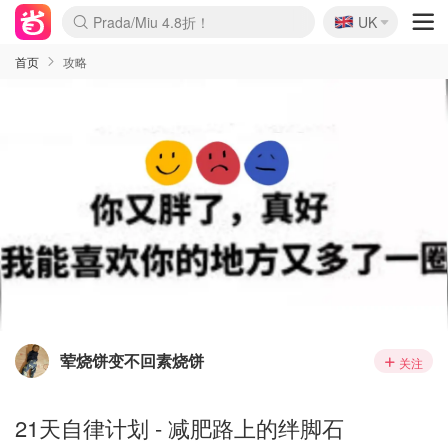
🇬🇧
Prada/Miu 4.8折！
UK
麦卢卡蜂蜜夏促！个位数！
啥？必胜客披萨5折！
首页
攻略
荤烧饼变不回素烧饼
关注
21天自律计划 - 减肥路上的绊脚石