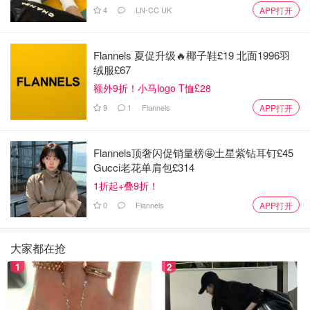
4
LN-CC UK
APP打开
Flannels 夏促升级🔥椰子鞋£19 北面1996羽
绒服£67
额外9折！小马logo T恤£28
9
1
Flannels
APP打开
Flannels顶奢闪促销量榜🤩土星紫钻耳钉£45
Gucci老花单肩包£314
减肥路上的绊脚石3 - 自我认识不足
1折起+叠9折！
前面几次去超市都没买到小米就去亚米网上买了，为了凑单
0
Flannels
APP打开
我还顺带买了些一年销量13亿杯杯子连起来可绕地球四圈的
东西。下单时我在心里头规划得可好可好的了，当时我的规
大家都在抢
划是保一争二: 每一周最多喝一杯奶茶保底的情况下，争取
1
2
做到每两周喝一杯。
这个规划简直完美有没有!