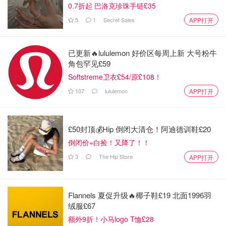
0.7折起 巴洛克珍珠手链£35
5
1
Secret Sales
APP打开
已更新🔥lululemon 好价区每周上新 大号粉牛
角包罕见£59
Softstreme卫衣£54/原£108！
107
lululemon
APP打开
£50封顶💰Hip 倒闭大清仓！阿迪德训鞋£20
倒闭价=白捡！又降了！！
做法：
3
The Hip Store
APP打开
1️⃣排骨切适当大小并洗净，土豆洗净去皮切块
2️⃣另取一个碗，倒入蒸肉粉、酱油、豆瓣酱、米酒、姜蒜
Flannels 夏促升级🔥椰子鞋£19 北面1996羽
末，以及“等量蒸肉粉的水”‼️
绒服£67
额外9折！小马logo T恤£28
⚠️为什么要加水？