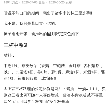
1891 浏览
2020-07-03 更新
2020-05-25 发布
听说不能出门的期间，宅出了诸多米其林三星选手‼️
我不是。我只是巷口卖小吃的。
摊子刚刚开张，新推出的5️⃣月限定菜色如下
三杯中卷🦑
材料：
中卷1只、菇类数朵（香菇、杏鲍菇、金针菇...各种菇都可
以）、九层塔1把、姜8片、蒜5瓣、麻油1杯、米酒1杯、酱
油1杯、辣椒片随喜、冰糖随喜
⚠️正宗三杯料理的公定比例是麻油：酱油：米酒= 1:1:1。实
则这三者比例可随个人喜好增减。酱油本身够咸 或不喜重
口的宝宝可以拿半杯“蚝油”换半杯酱油！