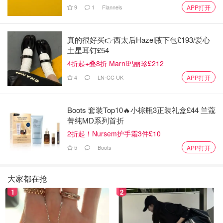
9
1
Flannels
APP打开
蒸肉粉的成分有一半是小米，要把小米蒸熟蒸的和排骨一样
细腻，必须同普通米一样加水蒸！没有加水的粉蒸排骨，吃
真的很好买👉西太后Hazel腋下包£193/爱心
的时候还能吃到硬邦邦、肉粉分离的谷粒😂
土星耳钉£54
4折起+叠8折 Marni玛丽珍£212
3️⃣排骨一一沾过混匀后的蒸肉粉酱，肉多的那面朝下放入待
会要蒸的容器里
4
LN-CC UK
APP打开
⚠️肉朝下放，方便蒸完倒扣时好看的那面朝上。
Boots 套装Top10🔥小棕瓶3正装礼盒£44 兰蔻
4️⃣放好排骨后，铺上土豆块，再把剩下的蒸肉粉酱均匀淋上
菁纯MD系列首折
土豆
2折起！Nursem护手霜3件£10
5
Boots
APP打开
5️⃣视排骨多寡蒸个30-40分钟，蒸完小心的将整盘排骨与土
豆倒扣在另一个“最终”容器里，超好吃的粉蒸排骨就出炉
大家都在抢
了！
1
2
6️⃣撒上葱花装饰，不要太可口😋