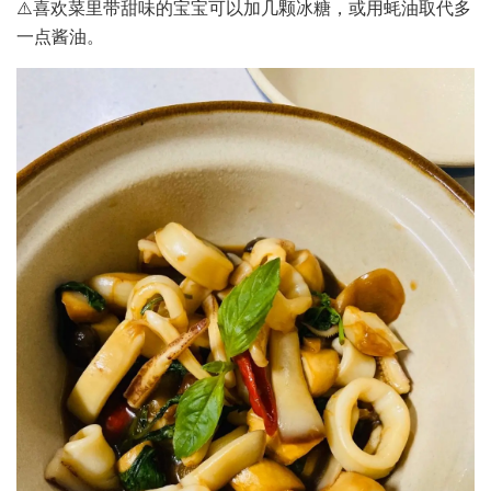
⚠️喜欢菜里带甜味的宝宝可以加几颗冰糖，或用蚝油取代多
一点酱油。