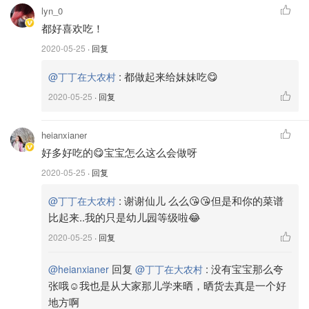
lyn_0
都好喜欢吃！
2020-05-25
· 回复
:
都做起来给妹妹吃😋
@丁丁在大农村
2020-05-25
· 回复
heianxianer
好多好吃的😋宝宝怎么这么会做呀
2020-05-25
· 回复
:
谢谢仙儿 么么😘😘但是和你的菜谱
@丁丁在大农村
粉蒸排骨🥓
比起来..我的只是幼儿园等级啦😂
2020-05-25
· 回复
材料：
回复
:
没有宝宝那么夸
@heianxianer
@丁丁在大农村
猪小排（肉多的那种）、土豆1颗（马铃薯、南瓜、芋头..类
张哦☺️我也是从大家那儿学来晒，晒货去真是一个好
似的都可）、市售蒸肉粉1包、米酒/甜酒酿1匙、豆瓣酱3
地方啊