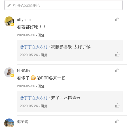
打开App写评论
aillynotes
看著都好吃！！
2020-05-26
· 回复
图片取自网络
:
我眼影喜欢 太好了🥰
@丁丁在大农村
做法：
2020-05-26
· 回复
1️⃣中卷切圈后，放入滚水烫20秒，捞起备用
NiNiMia
看饿了
😲🙋🏼‍♀️各来一份
2️⃣热锅后倒入麻油，爆香姜片至姜两面焦黄微卷，放入蒜，
再爆炒一会出蒜香味
2020-05-26
· 回复
:
来了～🥗🥓🥘🥙
@丁丁在大农村
3️⃣有菇类的话，爆完姜蒜后丢入锅中，倒米酒、酱油、蚝
油、辣椒、冰糖等，再撒半把九层塔翻炒
2020-05-26
· 回复
4️⃣三杯味道出来后，下中卷，很快速的翻炒上色
椰子酱