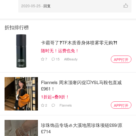
匙、酱油1匙、蒜3瓣切末、姜7-8片切末、切1根葱花
2020-05-25
· 回复
⚠️许多肉类料理都会先把肉冷水加热烫出肉渣、去掉腥味。
针对这种不适合先烫过的菜色，可以把排骨肉放在大碗或大
折扣排行榜
锅里，大碗再放在水槽里，开中小水流让肉肉们在“活水”中
待15分钟，即可去除腥味和沫沫。
卡霸哥了❓TF木质香身体喷雾零元购❓❗
随时无！运费也免！
7
15
AllBeauty
APP打开
Flannels 周末顶奢闪促💥YSL马鞍包直减
£961！
1折起+叠9折！
2
Flannels
APP打开
珍珠饰品专场🦪大溪地黑珍珠项链£69/原
£714