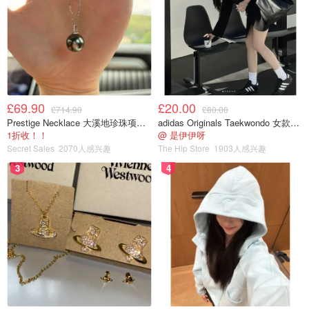
£69.90
£20.00
£714.90
£80.00
Prestige Necklace 大溪地珍珠项链 10-11mm
adidas Originals Taekwondo 女款黑色运动鞋
1折收！！
@ 是伊伊呀
Secret Sales
2070人感兴趣
The Hip Store
1903人感兴趣
3
4