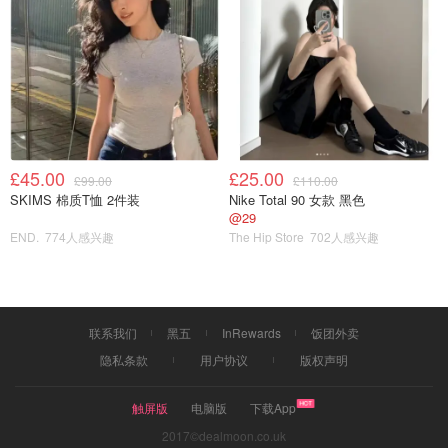
材料：
豆腐一盒、柴鱼酱油1大勺、蒜1-2瓣切末、香菜2根切末、
番茄数颗或西红柿半颗切小块、柠檬汁3ml
做法：
1️⃣豆腐摆盘，上面随便放个虾仁装饰
£45.00
£25.00
£99.00
£110.00
SKIMS 棉质T恤 2件装
Nike Total 90 女款 黑色
2️⃣其余材料混合拌匀淋上豆腐
@29
END.
774人感兴趣
The Hip Store
702人感兴趣
3️⃣tada～超下饭的莎莎酱做好了，简单的我都不好意思了😅
联系我们
黑五
InRewards
饭团外卖
隐私条款
用户协议
版权声明
触屏版
电脑版
下载App
2017©dealmoon.co.uk