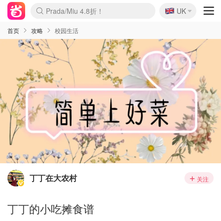
🇬🇧
Prada/Miu 4.8折！
UK
麦卢卡蜂蜜夏促！个位数！
啥？必胜客披萨5折！
首页
攻略
校园生活
丁丁在大农村
关注
丁丁的小吃摊食谱