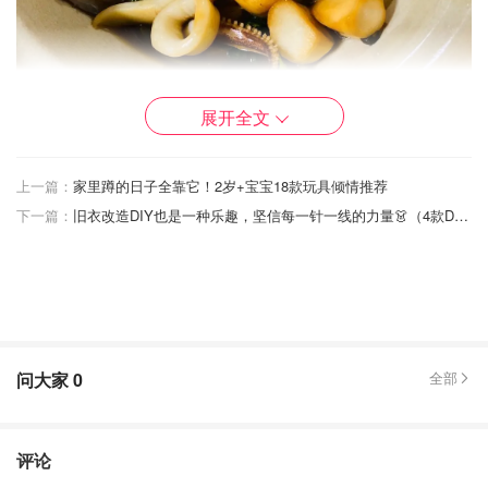
展开全文
上一篇：
家里蹲的日子全靠它！2岁+宝宝18款玩具倾情推荐
下一篇：
旧衣改造DIY也是一种乐趣，坚信每一针一线的力量👗（4款DIY教程）
🔎很多宝宝（其实是我自己）总是心里疑惑“中卷”和章鱼什
么关系？？附带一张网上章鱼与好朋友们给大家（自己）参
考😉
问大家
0
全部
评论