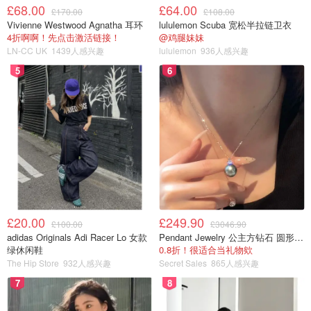
£68.00
£64.00
£170.00
£108.00
Vivienne Westwood Agnatha 耳环
lululemon Scuba 宽松半拉链卫衣
4折啊啊！先点击激活链接！
@鸡腿妹妹
LN-CC UK
1439人感兴趣
lululemon
936人感兴趣
5
6
看起来做法很复杂，其实也只是拌一拌酱料，主要工作还是
£20.00
£249.90
£100.00
£3046.90
电锅辛苦😜
adidas Originals Adi Racer Lo 女款
Pendant Jewelry 公主方钻石 圆形大溪地珍珠吊坠 11-12mm
绿休闲鞋
0.8折！很适合当礼物欸
🌐以下开始无脑凉菜料理～
The Hip Store
932人感兴趣
Secret Sales
865人感兴趣
7
8
莎莎酱豆腐🥫