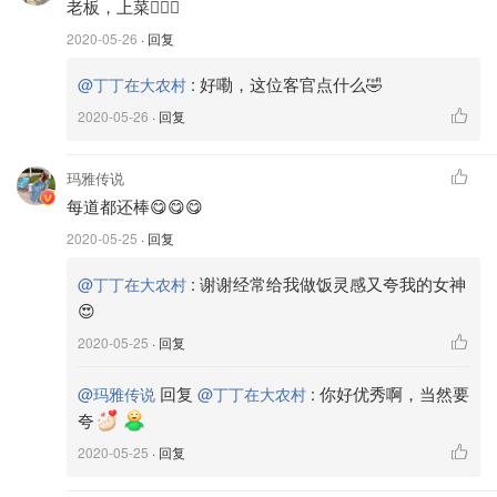
老板，上菜🙋🏻‍♀️
5️⃣加入剩下的九层塔快速炒一下，即可关火起锅！
2020-05-26
· 回复
⚠️太熟的中卷过硬，咀嚼起来非常累嘴巴，所以先烫8分
熟，下锅后快速翻炒一下就会熟的刚刚好，弹牙不费劲。
:
好嘞，这位客官点什么🤣
@丁丁在大农村
2020-05-26
· 回复
🚫做三杯鸡关火后可以稍微闷锅 或用米酒呛锅，逼出香
味。中卷不建议这么做，因为中卷闷太老就嚼不动了😂
玛雅传说
每道都还棒😋😋😋
2020-05-25
· 回复
:
谢谢经常给我做饭灵感又夸我的女神
@丁丁在大农村
😍
2020-05-25
· 回复
回复
:
你好优秀啊，当然要
@玛雅传说
@丁丁在大农村
夸
2020-05-25
· 回复