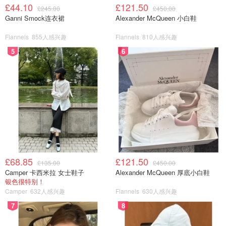
£44.10
£121.50
£245.00
£450.00
Ganni Smock连衣裙
Alexander McQueen 小白鞋
Flannels
855人感兴趣
Flannels
810人感兴趣
5
6
£68.85
£121.50
£135.00
£450.00
Camper 卡西米拉 女士鞋子
Alexander McQueen 厚底小白鞋
银色很特别！
Camper
632人感兴趣
Flannels
630人感兴趣
7
8