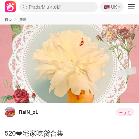
🇬🇧
Prada/Miu 4.8折！
UK
麦卢卡蜂蜜夏促！个位数！
啥？必胜客披萨5折！
首页
攻略
RaiN_zL
关注
520❤️宅家吃货合集