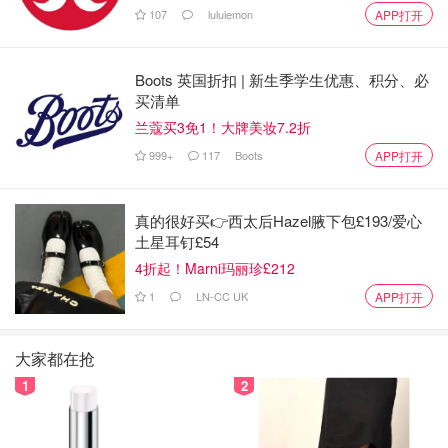
107
lululemon
APP打开
Boots 英国折扣 | 新生季学生优惠、积分、必
买清单
兰蔻买3免1！大牌美妆7.2折
999+
117
Boots
APP打开
真的很好买👉西太后Hazel腋下包£193/爱心
土星耳钉£54
4折起！Marni玛丽珍£212
1
LN-CC UK
APP打开
大家都在抢
1
2