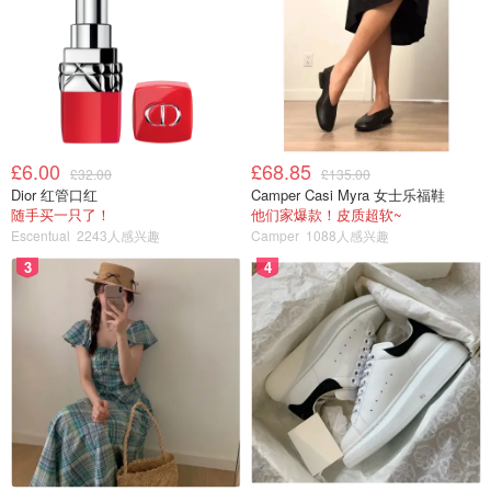
£6.00
£68.85
£32.00
£135.00
这3款是近期买的追剧小零食..
Dior 红管口红
Camper Casi Myra 女士乐福鞋
随手买一只了！
他们家爆款！皮质超软~
目前开封的3款中最喜欢的是：
Escentual
2243人感兴趣
Camper
1088人感兴趣
3
4
台湾明奇的芋头饼，一盒里面9个
竹叶堂的水蜜桃酥，一盒10个..也是比较喜欢的
九福的水果酥一小缺点就是不是独立包装，内含8个
期待着盼望着长大的樱桃🍒