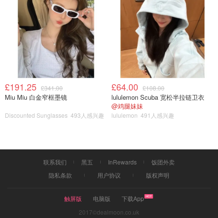
£191.25
£64.00
£341.00
£108.00
Miu Miu 白金窄框墨镜
lululemon Scuba 宽松半拉链卫衣
@鸡腿妹妹
Discounted Sunglasses
493人感兴趣
lululemon
491人感兴趣
联系我们
黑五
InRewards
饭团外卖
隐私条款
用户协议
版权声明
触屏版
电脑版
下载App
2017©dealmoon.co.uk