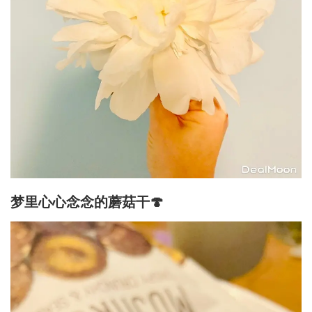
梦里心心念念的蘑菇干🍄