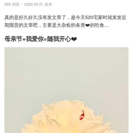
859 浏览
2020-05-21 发布
真的是好久好久没有发文章了，趁今天520宅家时就发发近
期囤货的文章吧，主要是大杂烩的各类❤️的吃食…
母亲节+我爱你=随我开心❤️