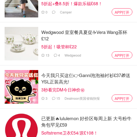
5折起+叠8.5折！爆款乐福£68！
0
Camper
APP打开
Wedgwood 皇室餐具夏促☕️Vera Wang茶杯
£12
5折起！吸管杯£22
13
4
Wedgwood
APP打开
今天我只买这仨👉Ganni泡泡袖衬衫£37🎁送
YSL正装高光!
3秒看完DM今日神价㊙️
3
15
Dealmoon英国省钱快报
APP打开
已更新🔥lululemon 好价区每周上新 大号粉牛
角包罕见£59
Softstreme卫衣£54/原£108！