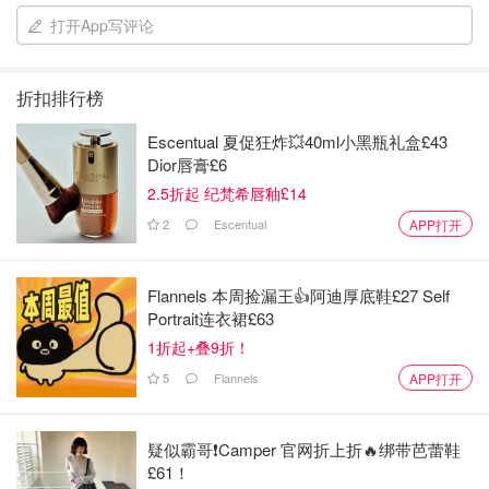
说到这款蘑菇干，真的是大家风靡的网红产品呀，曾经的我
打开App写评论
也是心心念念的想吃❤️..到处断货到处买不到，有一次家属
发现有人私下卖，一包8块钱…当然要买哦…刚开始吃的时
候真的是惊艳到我，真的是美味无比，脆脆的，味道有点像
折扣排行榜
曾经的小浣熊干脆面但又不太像...
Escentual 夏促狂炸💥40ml小黑瓶礼盒£43
Dior唇膏£6
然而在我吃到第四包的时候就不爱了，不知道为什么，也许
2.5折起 纪梵希唇釉£14
舌头👅出问题了，也许是吃腻了，这次有空就把开封的在拿
来拍拍！
2
Escentual
APP打开
爱不爱我来说🥮
Flannels 本周捡漏王👍阿迪厚底鞋£27 Self
Portrait连衣裙£63
1折起+叠9折！
5
Flannels
APP打开
疑似霸哥❗️Camper 官网折上折🔥绑带芭蕾鞋
£61！