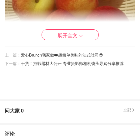
展开全文
上一篇：
爱心Brunch宅家做❤️超简单美味的法式吐司😍
下一篇：
干货！摄影器材大公开-专业摄影师相机镜头导购分享推荐
②桃子切丁，加入所有白糖 ，腌渍一小时出果胶，如果喜
欢有肉的就切大块一点，喜欢果酱的就切小块一点
问大家
0
全部
评论