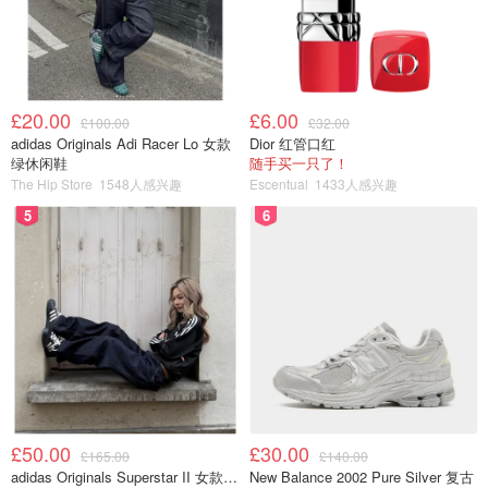
是一勺桃子酱，然后再倒入气泡水，我还加了点草莓粉进去
令到颜色粉红色的，太好看了
£20.00
£6.00
£100.00
£32.00
adidas Originals Adi Racer Lo 女款
Dior 红管口红
绿休闲鞋
随手买一只了！
The Hip Store
1548人感兴趣
Escentual
1433人感兴趣
5
6
£50.00
£30.00
£165.00
£140.00
adidas Originals Superstar II 女款串珠休闲鞋 黑色
New Balance 2002 Pure Silver 复古