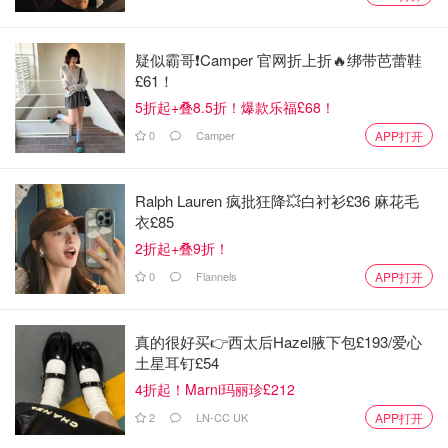
③将腌好的桃子倒入锅子加入冰糖小火沸腾状态熬，大概20
疑似霸哥❗️Camper 官网折上折🔥绑带芭蕾鞋
分钟后加入柠檬汁
£61！
5折起+叠8.5折！爆款乐福£68！
0
Camper
APP打开
Ralph Lauren 疯批狂降💥白衬衫£36 麻花毛
衣£85
2折起+叠9折！
0
Flannels
APP打开
真的很好买👉西太后Hazel腋下包£193/爱心
土星耳钉£54
4折起！Marni玛丽珍£212
2
LN-CC UK
APP打开