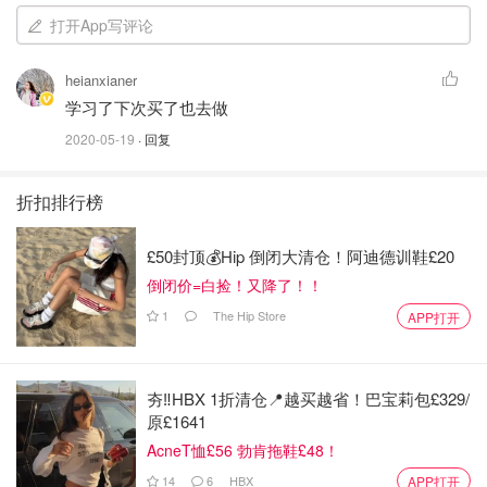
打开App写评论
heianxianer
学习了下次买了也去做
2020-05-19
· 回复
折扣排行榜
£50封顶💰Hip 倒闭大清仓！阿迪德训鞋£20
倒闭价=白捡！又降了！！
1
The Hip Store
APP打开
夯‼️HBX 1折清仓📍越买越省！巴宝莉包£329/
原£1641
AcneT恤£56 勃肯拖鞋£48！
14
6
HBX
APP打开