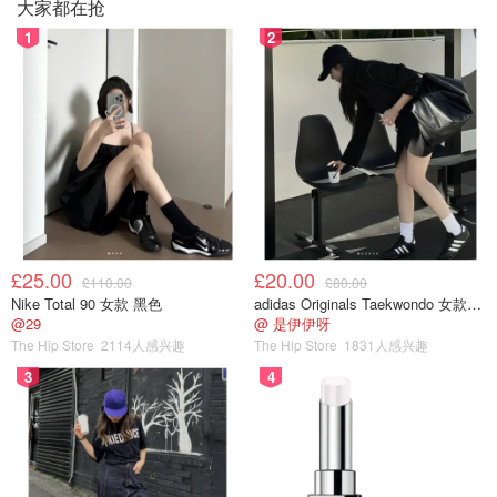
大家都在抢
1
2
£25.00
£20.00
£110.00
£80.00
Nike Total 90 女款 黑色
adidas Originals Taekwondo 女款黑色运动鞋
@29
@ 是伊伊呀
The Hip Store
2114人感兴趣
The Hip Store
1831人感兴趣
3
4
做好的桃子酱当然要来个桃子气泡饮啦，做法超级简单，就