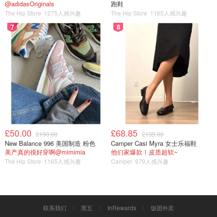
@adidasOriginals
跑鞋
The Hip Store
1275人感兴趣
The Hip Store
1165人感兴趣
7
8
一杯夏天必备的桃子气泡饮就这样完成啦
£50.00
£68.85
£190.00
£135.00
New Balance 996 美国制造 粉色
Camper Casi Myra 女士乐福鞋
美产真的很好穿啊@mimimia
他们家爆款！皮质超软~
The Hip Store
1165人感兴趣
Camper
979人感兴趣
联系我们
黑五
InRewards
饭团外卖