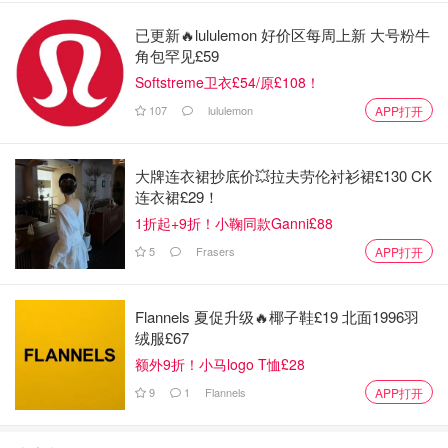
已更新🔥lululemon 好价区每周上新 大号粉牛
角包罕见£59
Softstreme卫衣£54/原£108！
107
lululemon
APP打开
大牌连衣裙抄底价💥拉夫劳伦衬衫裙£130 CK
连衣裙£29！
1折起+9折！小鞠同款Ganni£88
大概一小时左右就呈浓稠状态，即可出锅晾凉，然后就可以
5
Frasers
APP打开
装近消毒过的瓶子放入冰箱冷藏
Flannels 夏促升级🔥椰子鞋£19 北面1996羽
绒服£67
额外9折！小马logo T恤£28
9
1
Flannels
APP打开