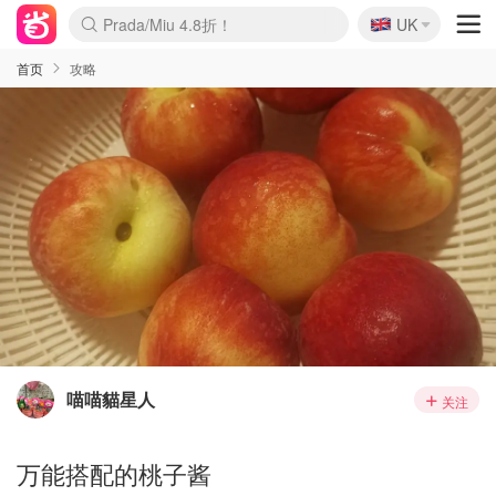
🇬🇧
Prada/Miu 4.8折！
UK
麦卢卡蜂蜜夏促！个位数！
啥？必胜客披萨5折！
首页
攻略
喵喵貓星人
关注
万能搭配的桃子酱