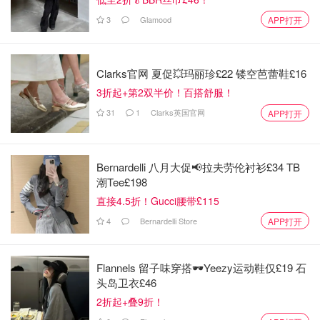
3
Glamood
APP打开
Clarks官网 夏促💥玛丽珍£22 镂空芭蕾鞋£16
3折起+第2双半价！百搭舒服！
31
1
Clarks英国官网
APP打开
Bernardelli 八月大促📢拉夫劳伦衬衫£34 TB
潮Tee£198
直接4.5折！Gucci腰带£115
4
Bernardelli Store
APP打开
Flannels 留子味穿搭🕶️Yeezy运动鞋仅£19 石
头岛卫衣£46
来自喵喵喵星人
2折起+叠9折！