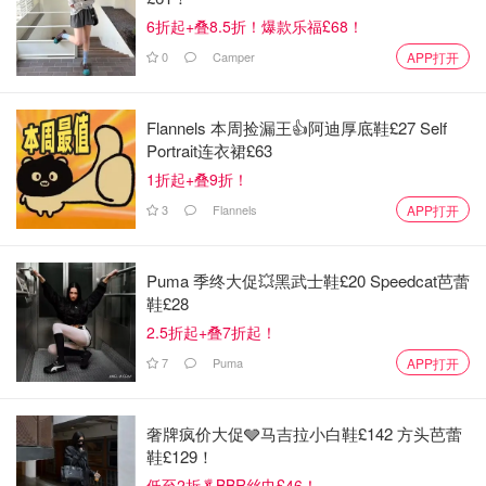
6折起+叠8.5折！爆款乐福£68！
来自喵喵喵星人
0
Camper
APP打开
有一天老公不舒服，我下班回家就看他在沙发上睡着。知道
我回来 告诉我他头疼，胃也不舒服。
Flannels 本周捡漏王👍阿迪厚底鞋£27 Self
Portrait连衣裙£63
然后就抱了抱我跟我说：我终于明白你来姨妈的时候的难受
1折起+叠9折！
了，不好受，你受苦了！
3
Flannels
APP打开
说完他又窝回去继续休息了。
听完的我一脸懵，过了半天才觉得暖哎😊😊😊
Puma 季终大促💥黑武士鞋£20 Speedcat芭蕾
鞋£28
2.5折起+叠7折起！
7
Puma
APP打开
奢牌疯价大促🩶马吉拉小白鞋£142 方头芭蕾
鞋£129！
低至2折🥬BBR丝巾£46！