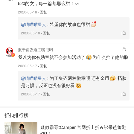
520的文，每一篇都那么甜！🍬
2020-05-18
· 回复
:
希望你的故事也很甜
@喵喵喵星人
2020-05-18
· 回复
混干皮强迫症嘴很叼
我以为你有勋章就不会参加活动了
为什么挡了他的脸
2020-05-17
· 回复
:
为了集齐两种徽章呗 还有金币
挡脸
@喵喵喵星人
是习惯，反正也没有很好看
2020-05-17
· 回复
折扣排行榜
疑似霸哥❗️Camper 官网折上折🔥绑带芭蕾鞋
£61！