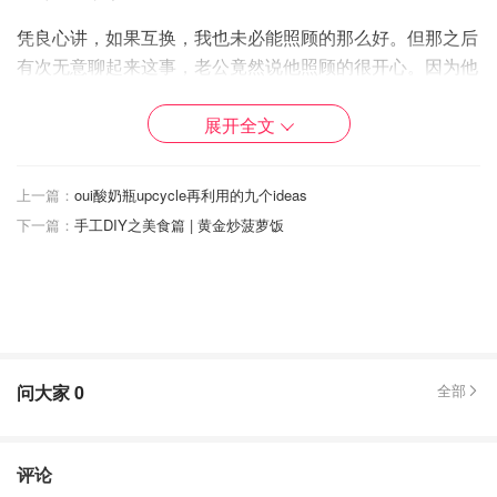
凭良心讲，如果互换，我也未必能照顾的那么好。但那之后
有次无意聊起来这事，老公竟然说他照顾的很开心。因为他
觉得 能在我脆弱的时候 让我依靠是很满足的事情。。。
展开全文
上一篇：
oui酸奶瓶upcycle再利用的九个ideas
下一篇：
手工DIY之美食篇 | 黄金炒菠萝饭
问大家
0
全部
评论