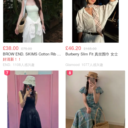
来自喵喵喵星人
£38.00
£46.20
我俩去年末开始打算要孩子的（我俩都很喜欢孩子），但这
£75.00
£165.00
BROW END. SKIMS Cotton Rib 长款背心连衣裙 薄荷绿
Burberry Slim Fit 真丝围巾 女士
两个多月前 疫情刚开始的时候，他说我们还是先不要了
好清新！！
吧。
END.
1108人感兴趣
Glamood
1077人感兴趣
7
8
他听说今年的产房是不能陪产的，生孩子要孕妇自己去医
院。
他说他不希望我一个人去医院 不希望没人在我身边照顾
我！