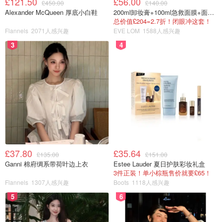
£121.50
£56.00
£450.00
£140.00
Alexander McQueen 厚底小白鞋
200ml卸妆膏+100ml急救面膜+面霜+洁颜布
总价值£204=2.7折！闭眼冲这套！
Flannels
2071人感兴趣
EVE LOM
1588人感兴趣
3
4
£37.80
£35.64
£135.00
£151.00
Ganni 棉府绸系带荷叶边上衣
Estee Lauder 夏日护肤彩妆礼盒
3件正装！单小棕瓶售价就要£65！
Flannels
1307人感兴趣
Boots
1118人感兴趣
5
6