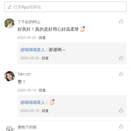
来自喵喵喵星人
打开App写评论
年初交property tax，交完之后，好奇就问了下老公 我车的
了不起的阿山
property tax是多少。结果跟他那十几年的只剩一两千估价
好美好！真的是好用心好温柔呀
的小truck差不多。。。
2020-05-20
· 回复
老公马上安慰我，说我之前是被坑了。一脸真诚的跟我说
:
谢谢哟～
@喵喵喵星人
现在有了他，以后再也不会被坑了！
2020-05-20
· 回复
我那辆车算是我婚前唯一大件的“财产”，是贷款买的。因为
当初刚毕业又想攒credit 所以明知道比实际贵了点儿，还是
Tiff1127
在carmax买了。我俩结婚的时候也才还了不到一半，结婚
赞！
之后老公主动说要不直接还清吧。所以其实其中的一万刀是
2020-05-19
· 回复
老公出的。。。
:
@喵喵喵星人
2020-05-19
· 回复
傻狍子的猫