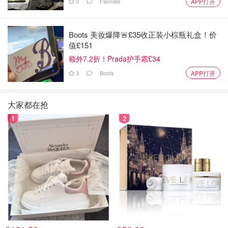
0
Flannels
APP打开
前段时间他的婶婶去世，我们在医院送了最后一程。我俩都
觉得最难受的是留下的他叔叔。一起过了大半辈子，最后只
Boots 美妆爆降🚨£35收正装小棕瓶礼盒！价
剩下一个人。
值£151
我说我不想做那个剩下面对一切的人！老公让我放心，他一
额外7.2折！Prada护手霜£34
定会努力坚持好好照顾我到最后。我走了之后，他就找个炫
3
Boots
APP打开
酷的火山 最后爽快地跳下去。。。
大家都在抢
我们讨论过人生要活多久caibusuan算过于漫长。我俩都觉
得差不多80岁左右，如果身体已经出现问题就没必要折腾自
1
2
己了（仅代表我俩对于我俩自己的想法，不适合他人）如果
我愿意 我们可以一起去跳个火山来结束。。。但我说我可
能恐高还怕疼，所以只能他自己坚持到最后，自己跳了。
其实我们认识结婚才没几年，但我能感觉到他是真的很认真
的想跟我过好这一辈子！父母都将提前离开，孩子也不是长
久的陪伴，只有伴侣才是能一直陪伴坚守到最后的！