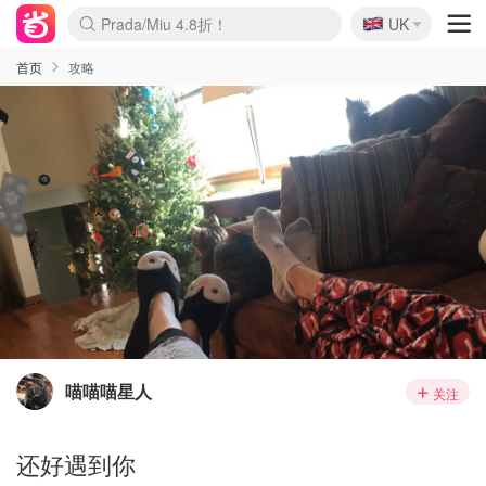
🇬🇧
Prada/Miu 4.8折！
UK
麦卢卡蜂蜜夏促！个位数！
啥？必胜客披萨5折！
首页
攻略
喵喵喵星人
关注
还好遇到你