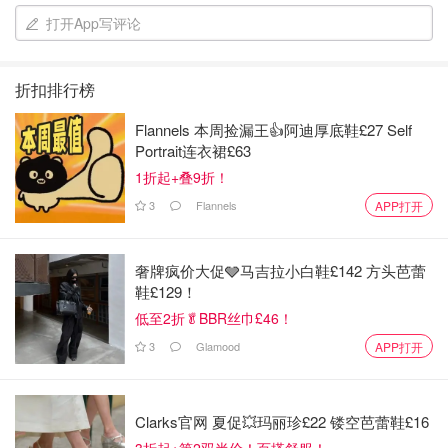
打开App写评论
折扣排行榜
Flannels 本周捡漏王👍阿迪厚底鞋£27 Self
Portrait连衣裙£63
1折起+叠9折！
3
Flannels
APP打开
奢牌疯价大促🩶马吉拉小白鞋£142 方头芭蕾
鞋£129！
低至2折🥬BBR丝巾£46！
3
Glamood
APP打开
Clarks官网 夏促💥玛丽珍£22 镂空芭蕾鞋£16