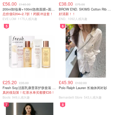
£56.00
£38.00
£140.00
£75.00
200ml卸妆膏+100ml急救面膜+面霜+洁颜布
BROW END. SKIMS Cotton Rib 长款背心连衣裙 薄荷绿
总价值£204=2.7折！闭眼冲这套！
好清新！！
EVE LOM
1175人感兴趣
END.
1092人感兴趣
5
6
£25.20
£45.90
£35.00
£102.00
Fresh Soy洁面乳康普茶护肤套装 100ml
Polo Ralph Lauren 长袖休闲衬衫
真的很划算！红茶水单买都要£35！
Boots
949人感兴趣
Bernardelli Store
543人感兴趣
7
8
5️⃣打蛋盆壁边缘的黄油用硅胶刮刀刮下来，再次搅拌均匀