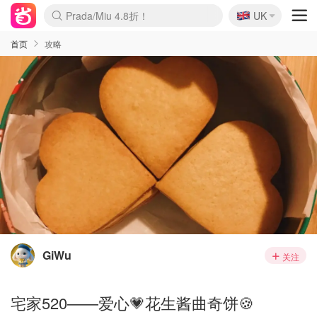
🇬🇧
Prada/Miu 4.8折！
UK
麦卢卡蜂蜜夏促！个位数！
啥？必胜客披萨5折！
首页
攻略
GiWu
关注
宅家520——爱心💗花生酱曲奇饼🍪