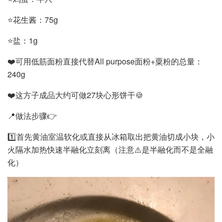
⭐️花生酱：75g
⭐️盐：1g
❤️可用低筋面粉直接代替All purpose面粉+粟粉的总量：
240g
❤️这方子成品大约可做27块心形饼干🍪
📍做法步骤👉
1️⃣首先黄油室温软化或直接从冰箱取出把黄油切成小块，小
火隔水加热快速半融化立刻离（注意⚠️是半融化而不是全融
化）