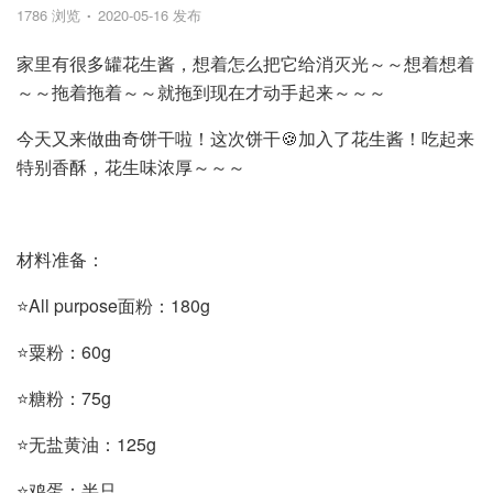
1786 浏览
2020-05-16 发布
家里有很多罐花生酱，想着怎么把它给消灭光～～想着想着
～～拖着拖着～～就拖到现在才动手起来～～～
今天又来做曲奇饼干啦！这次饼干🍪加入了花生酱！吃起来
特别香酥，花生味浓厚～～～
材料准备：
⭐️All purpose面粉：180g
⭐️粟粉：60g
⭐️糖粉：75g
⭐️无盐黄油：125g
⭐️鸡蛋：半只