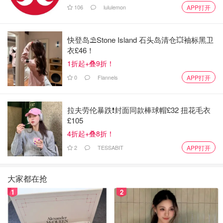
106
lululemon
APP打开
快登岛⛱️Stone Island 石头岛清仓💥袖标黑卫
衣£46！
1折起+叠9折！
0
Flannels
APP打开
拉夫劳伦暴跌❗️封面同款棒球帽£32 扭花毛衣
£105
4折起+叠8折！
2
TESSABIT
APP打开
大家都在抢
1
2