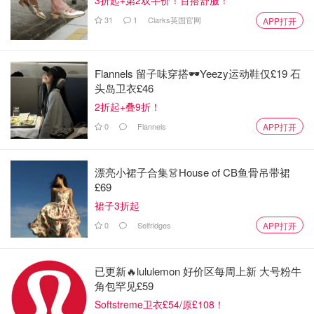
3折起+第2双半价！百搭舒服！
3️⃣加入糖粉、先轻轻手动混匀，再用低速搅拌均匀
31
1
Clarks英国官网
APP打开
Flannels 留子味穿搭🕶️Yeezy运动鞋仅£19 石
头岛卫衣£46
2折起+叠9折！
0
Flannels
APP打开
漂亮小裙子合集👗House of CB鱼骨吊带裙
£69
裙子3折起
0
Selfridges
APP打开
已更新🔥lululemon 好价区每周上新 大号粉牛
角包罕见£59
Softstreme卫衣£54/原£108！