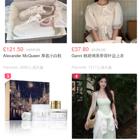
£121.50
£37.80
£450.00
£135.00
Alexander McQueen 厚底小白鞋
Ganni 棉府绸系带荷叶边上衣
4️⃣鸡蛋打散成鸡蛋液，取一半分两次加入，用低速搅拌均
Flannels
2080人感兴趣
Flannels
1317人感兴趣
匀，每一次加入都要打至完全混合再加入下一次（分次加入
3
4
可避免油水分离）