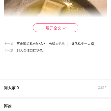
展开全文
上一篇：
五步骤简易自制优格｜电锅加热法（ㄧ匙优格变一大锅）
下一篇：
21天自律口红试色
问大家
0
全部
2️⃣ 将半融化好的黄油，加入盐用打蛋器打松
评论