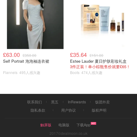
6️⃣加入花生酱，用低速搅拌均匀，盆壁边缘同样也需要刮下
再搅拌均匀
£63.00
£35.64
£350.00
£151.00
Self Portrait 泡泡袖连衣裙
Estee Lauder 夏日护肤彩妆礼盒
3件正装！单小棕瓶售价就要£65！
Flannels
495人感兴趣
Boots
474人感兴趣
联系我们
黑五
InRewards
饭团外卖
隐私条款
用户协议
版权声明
触屏版
电脑版
下载App
2017©dealmoon.co.uk